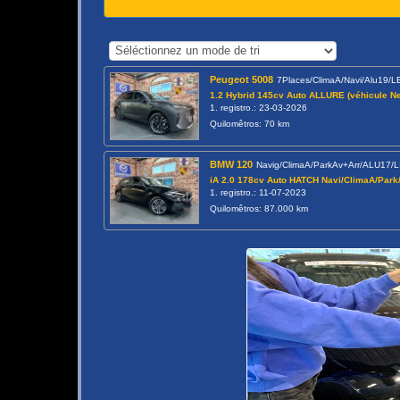
Peugeot 5008
7Places/ClimaA/Navi/Alu19/
1.2 Hybrid 145cv Auto ALLURE (véhicule Ne
1. registro.: 23-03-2026
Quilomêtros: 70 km
BMW 120
Navig/ClimaA/ParkAv+Arr/ALU17/
iA 2.0 178cv Auto HATCH Navi/ClimaA/Par
1. registro.: 11-07-2023
Quilomêtros: 87.000 km