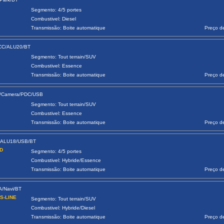
Segmento: 4/5 portes
Combustivel: Diesel
Transmissão: Boite automatique
Preço d
ACC/ALU20/BT
Segmento: Tout terrain/SUV
Combustivel: Essence
Transmissão: Boite automatique
Preço d
aA/Camera/PDC/USB
Segmento: Tout terrain/SUV
Combustivel: Essence
Transmissão: Boite automatique
Preço d
/ALU18/USB/BT
UD
Segmento: 4/5 portes
Combustivel: Hybride/Essence
Transmissão: Boite automatique
Preço d
A/Navi/BT
 S-LINE
Segmento: Tout terrain/SUV
Combustivel: Hybride/Diesel
Transmissão: Boite automatique
Preço d