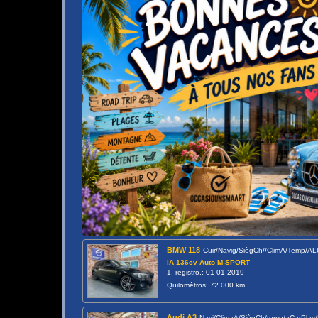
BMW 118
Cuir/Navig/SiègCh//ClimA/Temp/A
iA 136cv Auto M-SPORT
1. registro.: 01-01-2019
Quilomêtros: 72.000 km
Audi A3
Navi/ClimaA/SiègCh/temp/aCarPlay