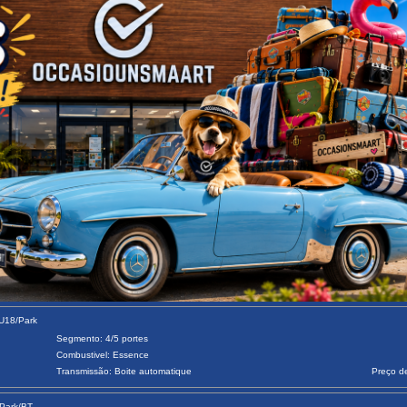
LU18/Park
Segmento: 4/5 portes
Combustivel: Essence
Transmissão: Boite automatique
Preço d
/Park/BT