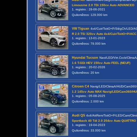
Limousine 2.0 TDi 150cv Auto ADVANCED
1. registro.: 28-06-2021
Quilomêtros: 129.000 km
VW Tiguan
4x4/Cuir/ToitO+P/SiègCh/LED/
R 2.0 TSi 320cv Auto 4x4/Cuir/ToitO+P/ACC
1. registro.: 13-01-2023
Quilomêtros: 79.000 km
Hyundai Tucson
Navi/LED/Virt.Cock/Clim
1.6 T-GDi HEV 150cv Auto FEEL (NEUF)
1. registro.: 20-02-2026
Quilomêtros: 20 km
Citroen C4
Navig/LED/ClimaA/HUD/Cam360
1.2 145cv Auto MAX Navig/LED/Cam360/H
1. registro.: 05-08-2025
Quilomêtros: 2.000 km
Audi Q5
4x4/AttRem/ToitO+P/LED/Cam/Clim
Sportback 40 Tdi 2.0 204cv Auto QUATTRO
1. registro.: 19-04-2023
Quilomêtros: 33.000 km