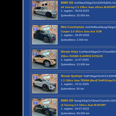
BMW 320
4x4/Navi/SiègeCh/LED/HUD/ALU
dA Touring 2.0 190cv Auto xDrive M-SPORT
1. registro.: 30-04-2025
Quilomêtros: 35.000 km
Mini Countryman
4x4/AttRem/Navig/Siège
Cooper 2.0 301cv Auto 4x4 JCW
1. registro.: 26-05-2026
Quilomêtros: 2.000 km
Nissan Ariya
Cuir/Navi/SiègeCh+V/Cam36
306cv 91KW/h E-4ORCE EVOLVE
1. registro.: 11-07-2025
Quilomêtros: 13.000 km
Nissan Qashqai
ToitP/SiègeCh/ACC/LED/H
1.3 158cv Auto TEKNA (Neuf) ToitP/SiègeCh
1. registro.: 10-11-2025
Quilomêtros: 50 km
BMW 320
Navig/SiègCh/ClimaA/Cam/ALU18
iA Touring 2.0 184cv Auto M-SPORT
1. registro.: 04-07-2022
Quilomêtros: 69.000 km