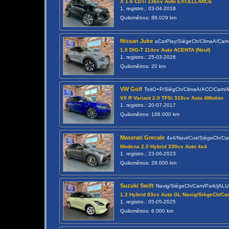
X 1.6 CDTi 136cv Auto EXCELLANCE
1. registro.: 03-04-2018
Quilomêtros: 88.029 km
Nissan Juke
aCarPlay/SiègeCh/ClimaA/Ca
1.0 DIG-T 114cv Auto ACENTA (Neuf)
1. registro.: 25-03-2026
Quilomêtros: 20 km
VW Golf
ToitO+P/SiègCh/ClimaA/ACC/Cam/
VII R Variant 2.0 TFSi 310cv Auto 4Motion
1. registro.: 20-07-2017
Quilomêtros: 106.000 km
Maserati Grecale
4x4/Navi/Cuir/SiègeCh/
Modena 2.0 Hybrid 330cv Auto 4x4
1. registro.: 23-06-2023
Quilomêtros: 29.000 km
Suzuki Swift
Navig/SiègeCh/Cam/Park/jAL
1.2 Hybrid 83cv Auto GL Navig/SiègeCh/C
1. registro.: 05-05-2025
Quilomêtros: 6.000 km