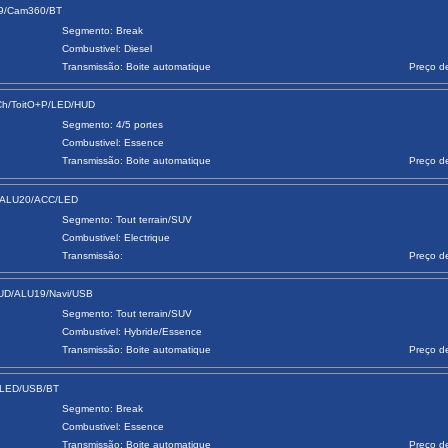
19/Cam360/BT
Segmento: Break
Combustivel: Diesel
Transmissão: Boite automatique
Preço d
Ch/ToitO+P/LED/HUD
Segmento: 4/5 portes
Combustivel: Essence
Transmissão: Boite automatique
Preço d
0/ALU20/ACC/LED
Segmento: Tout terrain/SUV
Combustivel: Electrique
Transmissão:
Preço d
UD/ALU19/Navi/USB
Segmento: Tout terrain/SUV
Combustivel: Hybride/Essence
Transmissão: Boite automatique
Preço d
/LED/USB/BT
Segmento: Break
Combustivel: Essence
Transmissão: Boite automatique
Preço d