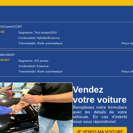
LED/Cam/ACC/BT
uf)
Segmento: Tout terrain/SUV
Combustivel: Hybride/Essence
Transmissão: Boite automatique
Preço d
LIM/USB/BT
k/ALU17
Segmento: 4/5 portes
Combustivel: Essence
Transmissão: Boite automatique
Preço d
Vendez
votre voiture
Remplissez notre formulaire
avec les détails de votre
véhicule. En cas d'intérêt
nous vous répondrons!
JE VENDS MA VOITURE