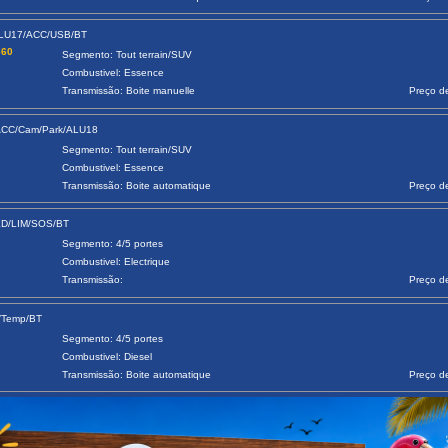
ALU17/ACC/USB/BT
360
Segmento: Tout terrain/SUV
Combustivel: Essence
Transmissão: Boite manuelle
Preço d
/ACC/Cam/Park/ALU18
Segmento: Tout terrain/SUV
Combustivel: Essence
Transmissão: Boite automatique
Preço d
LED/LIM/SOS/BT
Segmento: 4/5 portes
Combustivel: Electrique
Transmissão:
Preço d
7/Temp/BT
Segmento: 4/5 portes
Combustivel: Diesel
Transmissão: Boite automatique
Preço d