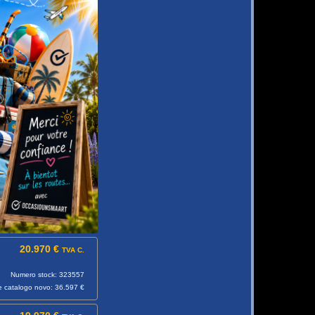
20.970 €
TVA C.
Numero stock: 323557
e catalogo novo: 36.597 €