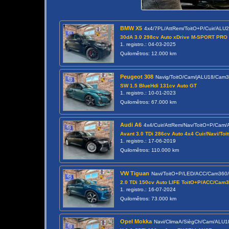
BMW X5
4x4/7PL/AttRem/ToitO+P/Cuir/ALU
30dA 3.0 298cv Auto xDrive M-SPORT PRO 
1. registro.: 04-03-2025
Quilomêtros: 12.000 km
Peugeot 308
Navig/ToitO/Cam/jALU18/Cam
SW 1.5 BlueHdi 131cv Auto GT
1. registro.: 10-01-2023
Quilomêtros: 67.000 km
Audi A6
4x4/Cuir/AttRem/Nav/ToitO+P/Cam
Avant 3.0 TDi 286cv Auto 4x4 Cuir/Navi/Toi
1. registro.: 17-06-2019
Quilomêtros: 110.000 km
VW Tiguan
Navi/ToitO+P/LED/ACC/Cam360
2.0 TDi 150cv Auto LIFE ToitO+P/ACC/Cam
1. registro.: 16-07-2024
Quilomêtros: 73.000 km
Opel Mokka
Navi/ClimaA/SiègCh/Cam/ALU