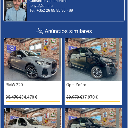
Conseiller Commercial
tonya@o-m.lu
Tel: +352 26 95 95 95 - 89
Anúncios similares
BMW 220
Opel Zafira
35.470 €
34.470 €
39.970 €
37.970 €