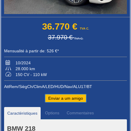
36.770 €
TVA C.
37.970 €
TVA C.
Mensualité à partir de: 526 €*
10/2024
28.000 km
150 CV - 110 kW
AttRem/SiègCh/ClimA/LED/HUD/Nav/ALU17/BT
Enviar a um amigo
Options
Commentaires
Caractèristiques
BMW 218