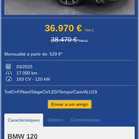
36.970 €
TVA C.
38.470 €
TVA C.
Mensualité à partir de: 529 €*
03/2025
17.000 km
163 CV - 120 kW
ToitO+P/Navi/SiègeCh/LED/Tempo/Cam/ALU19
Enviar a um amigo
Options
Commentaires
Caractèristiques
BMW 120