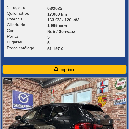
1. registro
03/2025
Quilomêtros
17.000 km
Potencia
163 CV - 120 kW
Cilindrada
1.995 ccm
Cor
Noir / Schwarz
Portas
5
Lugares
5
Preço catálogo
51.197 €
Imprimir