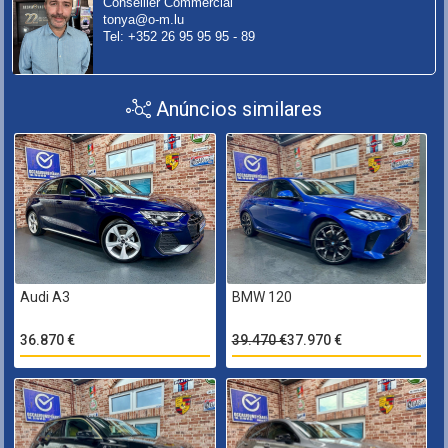
Conseiller Commercial
tonya@o-m.lu
Tel: +352 26 95 95 95 - 89
Anúncios similares
Audi A3
BMW 120
36.870 €
39.470 €
37.970 €