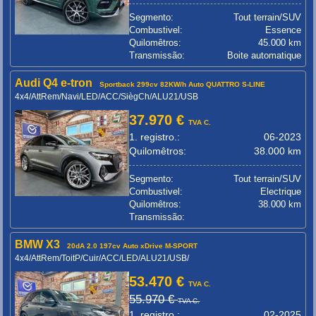
Segmento:
Tout terrain/SUV
Combustivel:
Essence
Quilomêtros:
45.000 km
Transmissão:
Boite automatique
Audi Q4 e-tron
Sportback 299cv 82KW/h Auto QUATTRO S-LINE
4x4/AttRem/Navi/LED/ACC/SiègCh/ALU21/USB
37.970 €
TVA C.
1. registro.:
06-2023
Quilomêtros:
38.000 km
Segmento:
Tout terrain/SUV
Combustivel:
Electrique
Quilomêtros:
38.000 km
Transmissão:
BMW X3
20dA 2.0 197cv Auto xDrive M-SPORT
4x4/AttRem/ToitP/Cuir/ACC/LED/ALU21/USB/
53.470 €
TVA C.
55.970 €
TVA C.
1. registro.:
02-2025