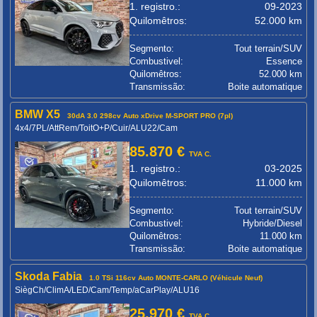
1. registro.:
09-2023
Quilomêtros:
52.000 km
Segmento:
Tout terrain/SUV
Combustivel:
Essence
Quilomêtros:
52.000 km
Transmissão:
Boite automatique
BMW X5
30dA 3.0 298cv Auto xDrive M-SPORT PRO (7pl)
4x4/7PL/AttRem/ToitO+P/Cuir/ALU22/Cam
85.870 €
TVA C.
1. registro.:
03-2025
Quilomêtros:
11.000 km
Segmento:
Tout terrain/SUV
Combustivel:
Hybride/Diesel
Quilomêtros:
11.000 km
Transmissão:
Boite automatique
Skoda Fabia
1.0 TSi 116cv Auto MONTE-CARLO (Véhicule Neuf)
SiègCh/ClimA/LED/Cam/Temp/aCarPlay/ALU16
25.970 €
TVA C.