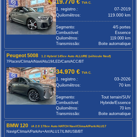
19.770 €
TVA C.
1. registro.:
07-2019
Quilomêtros:
119.000 km
Segmento:
4/5 portes
Combustivel:
Essence
Quilomêtros:
119.000 km
Transmissão:
Boite automatique
Peugeot 5008
1.2 Hybrid 145cv Auto ALLURE (véhicule Neuf)
7Places/ClimaA/Navi/Alu19/LED/Cam/ACC/BT
34.970 €
TVA C.
1. registro.:
03-2026
Quilomêtros:
70 km
Segmento:
Tout terrain/SUV
Combustivel:
Hybride/Essence
Quilomêtros:
70 km
Transmissão:
Boite automatique
BMW 120
iA 2.0 178cv Auto HATCH Navi/ClimaA/Park/ALU17
Navig/ClimaA/ParkAv+Arr/ALU17/LIM/USB/BT