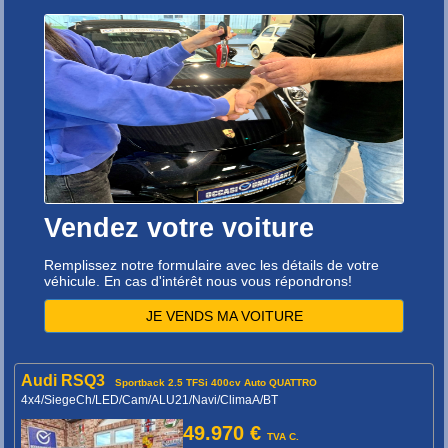
Vendez votre voiture
Remplissez notre formulaire avec les détails de votre
véhicule. En cas d'intérêt nous vous répondrons!
JE VENDS MA VOITURE
Audi RSQ3
Sportback 2.5 TFSi 400cv Auto QUATTRO
4x4/SiegeCh/LED/Cam/ALU21/Navi/ClimaA/BT
49.970 €
TVA C.