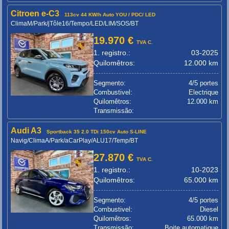
Citroen e-C3
113cv 44 KW/h Auto YOU / PDC/ LED
ClimaM/Park/jTôle16/Tempo/LED/LIM/SOS/BT
19.970 €
TVA C.
1. registro.:
03-2025
Quilomêtros:
12.000 km
Segmento:
4/5 portes
Combustivel:
Electrique
Quilomêtros:
12.000 km
Transmissão:
Audi A3
Sportback 35 2.0 TDi 150cv Auto S-LINE
Navig/ClimaA/Park/aCarPlay/ALU17/Temp/BT
27.870 €
TVA C.
1. registro.:
10-2023
Quilomêtros:
65.000 km
Segmento:
4/5 portes
Combustivel:
Diesel
Quilomêtros:
65.000 km
Transmissão:
Boite automatique