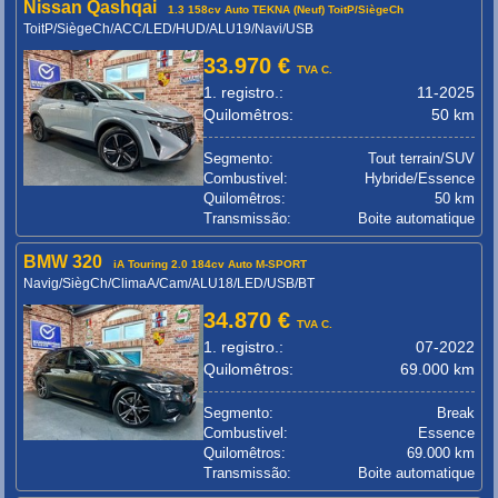
Nissan Qashqai
1.3 158cv Auto TEKNA (Neuf) ToitP/SiègeCh
ToitP/SiègeCh/ACC/LED/HUD/ALU19/Navi/USB
33.970 €
TVA C.
1. registro.:
11-2025
Quilomêtros:
50 km
Segmento:
Tout terrain/SUV
Combustivel:
Hybride/Essence
Quilomêtros:
50 km
Transmissão:
Boite automatique
BMW 320
iA Touring 2.0 184cv Auto M-SPORT
Navig/SiègCh/ClimaA/Cam/ALU18/LED/USB/BT
34.870 €
TVA C.
1. registro.:
07-2022
Quilomêtros:
69.000 km
Segmento:
Break
Combustivel:
Essence
Quilomêtros:
69.000 km
Transmissão:
Boite automatique