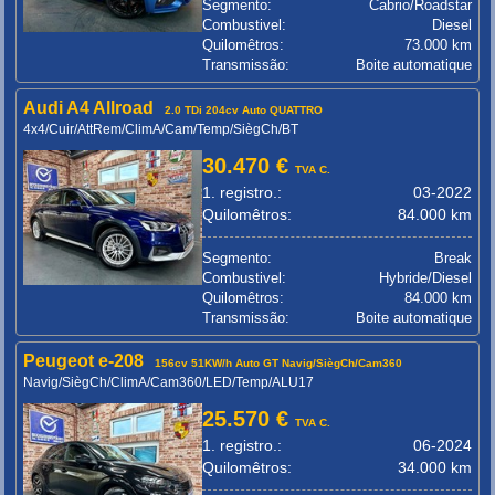
Segmento:
Cabrio/Roadstar
Combustivel:
Diesel
Quilomêtros:
73.000 km
Transmissão:
Boite automatique
Audi A4 Allroad
2.0 TDi 204cv Auto QUATTRO
4x4/Cuir/AttRem/ClimA/Cam/Temp/SiègCh/BT
30.470 €
TVA C.
1. registro.:
03-2022
Quilomêtros:
84.000 km
Segmento:
Break
Combustivel:
Hybride/Diesel
Quilomêtros:
84.000 km
Transmissão:
Boite automatique
Peugeot e-208
156cv 51KW/h Auto GT Navig/SiègCh/Cam360
Navig/SiègCh/ClimA/Cam360/LED/Temp/ALU17
25.570 €
TVA C.
1. registro.:
06-2024
Quilomêtros:
34.000 km