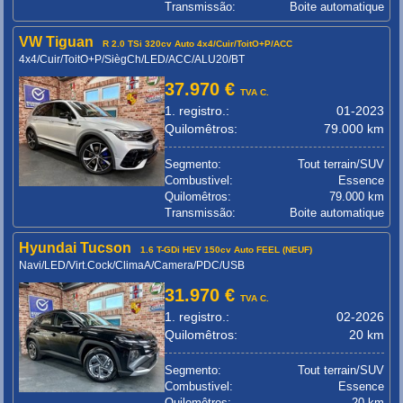
Transmissão:
Boite automatique
VW Tiguan
R 2.0 TSi 320cv Auto 4x4/Cuir/ToitO+P/ACC
4x4/Cuir/ToitO+P/SiègCh/LED/ACC/ALU20/BT
37.970 €
TVA C.
1. registro.:
01-2023
Quilomêtros:
79.000 km
Segmento:
Tout terrain/SUV
Combustivel:
Essence
Quilomêtros:
79.000 km
Transmissão:
Boite automatique
Hyundai Tucson
1.6 T-GDi HEV 150cv Auto FEEL (NEUF)
Navi/LED/Virt.Cock/ClimaA/Camera/PDC/USB
31.970 €
TVA C.
1. registro.:
02-2026
Quilomêtros:
20 km
Segmento:
Tout terrain/SUV
Combustivel:
Essence
Quilomêtros:
20 km