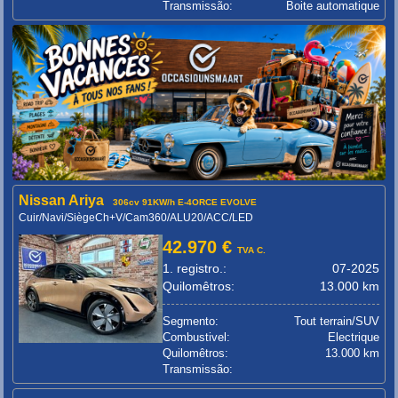
Transmissão:
Boite automatique
Nissan Ariya
306cv 91KW/h E-4ORCE EVOLVE
Cuir/Navi/SiègeCh+V/Cam360/ALU20/ACC/LED
42.970 €
TVA C.
1. registro.:
07-2025
Quilomêtros:
13.000 km
Segmento:
Tout terrain/SUV
Combustivel:
Electrique
Quilomêtros:
13.000 km
Transmissão: