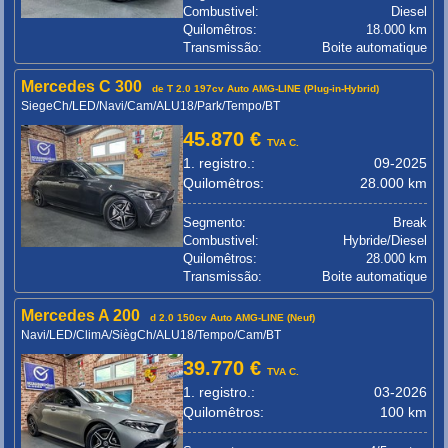
Combustivel:
Diesel
Quilomêtros:
18.000 km
Transmissão:
Boite automatique
Mercedes C 300
de T 2.0 197cv Auto AMG-LINE (Plug-in-Hybrid)
SiegeCh/LED/Navi/Cam/ALU18/Park/Tempo/BT
45.870 €
TVA C.
1. registro.:
09-2025
Quilomêtros:
28.000 km
Segmento:
Break
Combustivel:
Hybride/Diesel
Quilomêtros:
28.000 km
Transmissão:
Boite automatique
Mercedes A 200
d 2.0 150cv Auto AMG-LINE (Neuf)
Navi/LED/ClimA/SiègCh/ALU18/Tempo/Cam/BT
39.770 €
TVA C.
1. registro.:
03-2026
Quilomêtros:
100 km