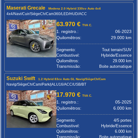
Maserati Grecale
Modena 2.0 Hybrid 330cv Auto 4x4
4x4/Navi/Cuir/SiègeCh/Cam360/LED/HUD/ACC
63.970 €
TVA C.
1. registro.:
06-2023
Quilomêtros:
29.000 km
Segmento:
Tout terrain/SUV
Combustivel:
Hybride/Essence
Quilomêtros:
29.000 km
Transmissão:
Boite automatique
Suzuki Swift
1.2 Hybrid 83cv Auto GL Navig/SiègeCh/Cam
Navig/SiègeCh/Cam/Park/jALU16/ACC/USB/BT
17.970 €
TVA C.
1. registro.:
05-2025
Quilomêtros:
6.000 km
Segmento:
4/5 portes
Combustivel:
Hybride/Essence
Quilomêtros:
6.000 km
Transmissão:
Boite automatique