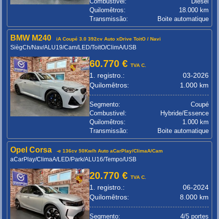
Combustivel:
Diesel
Quilomêtros:
18.000 km
Transmissão:
Boite automatique
BMW M240
iA Coupé 3.0 392cv Auto xDrive ToitO / Navi
SiègCh/Nav/ALU19/Cam/LED/ToitO/ClimA/USB
60.770 €
TVA C.
1. registro.:
03-2026
Quilomêtros:
1.000 km
Segmento:
Coupé
Combustivel:
Hybride/Essence
Quilomêtros:
1.000 km
Transmissão:
Boite automatique
Opel Corsa
-e 136cv 50Kw/h Auto aCarPlay/ClimaA/Cam
aCarPlay/ClimaA/LED/Park/ALU16/Tempo/USB
20.770 €
TVA C.
1. registro.:
06-2024
Quilomêtros:
8.000 km
Segmento:
4/5 portes