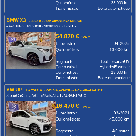
Quilomêtros:
33.000 km
Transmissão:
Boite automatique
BMW X3
20iA 2.0 208cv Auto xDrive M-SPORT
4x4/Cuir/AttRem/ToitP/Navi/SiègeCh/ALU21
54.870 €
TVA C.
1. registro.:
04-2025
Quilomêtros:
13.000 km
Segmento:
Tout terrain/SUV
Combustivel:
Hybride/Essence
Quilomêtros:
13.000 km
Transmissão:
Boite automatique
VW UP
1.0 TSi 116cv GTI SiègeCh/ClimaA/Cam/Park/ALU17
SiègeCh/ClimaA/Cam/Park/ALU17/USB/BT/AUX
16.470 €
TVA C.
1. registro.:
03-2021
Quilomêtros:
45.000 km
Segmento:
4/5 portes