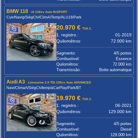
BMW 118
iA 136cv Auto M-SPORT
Cuir/Navig/SiègCh//ClimA/Temp/ALU18/Park
20.970 €
TVA C.
1. registro.:
01-2019
Quilomêtros:
72.000 km
Segmento:
4/5 portes
Combustivel:
Essence
Quilomêtros:
72.000 km
Transmissão:
Boite automatique
Audi A3
Limousine 2.0 TDi 150cv Auto ADVANCED
Navi/ClimaA/SiègCh/temp/aCarPlay/Park/BT
19.970 €
TVA C.
1. registro.:
06-2021
Quilomêtros:
129.000 km
Segmento:
4/5 portes
Combustivel:
Diesel
Quilomêtros:
129.000 km