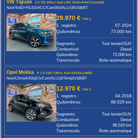
VW Tiguan
2.0 TDi 150cv Auto LIFE ToitO+P/ACC/Cam360
Navi/ToitO+P/LED/ACC/Cam360/ALU19/USB/BT
29.970 €
TVA C.
1. registro.:
07-2024
Quilomêtros:
73.000 km
Segmento:
Tout terrain/SUV
Combustivel:
Diesel
Quilomêtros:
73.000 km
Transmissão:
Boite automatique
Opel Mokka
X 1.6 CDTi 136cv Auto EXCELLANCE
Navi/ClimaA/SiègCh/Cam/ALU18/Temp/USB/BT
12.970 €
TVA C.
1. registro.:
04-2018
Quilomêtros:
88.029 km
Segmento:
Tout terrain/SUV
Combustivel:
Diesel
Quilomêtros:
88.029 km
Transmissão:
Boite automatique