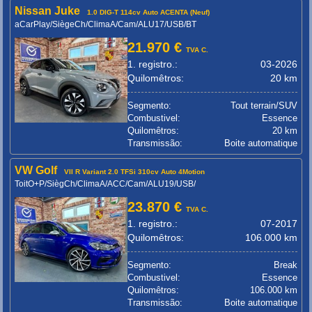
Nissan Juke
1.0 DIG-T 114cv Auto ACENTA (Neuf)
aCarPlay/SiègeCh/ClimaA/Cam/ALU17/USB/BT
21.970 €
TVA C.
1. registro.:
03-2026
Quilomêtros:
20 km
Segmento:
Tout terrain/SUV
Combustivel:
Essence
Quilomêtros:
20 km
Transmissão:
Boite automatique
VW Golf
VII R Variant 2.0 TFSi 310cv Auto 4Motion
ToitO+P/SiègCh/ClimaA/ACC/Cam/ALU19/USB/
23.870 €
TVA C.
1. registro.:
07-2017
Quilomêtros:
106.000 km
Segmento:
Break
Combustivel:
Essence
Quilomêtros:
106.000 km
Transmissão:
Boite automatique