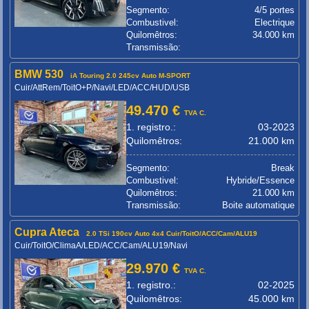
Segmento:
4/5 portes
Combustivel:
Electrique
Quilomêtros:
34.000 km
Transmissão:
BMW 530
iA Touring 2.0 245cv Auto M-SPORT
Cuir/AttRem/ToitO+P/Navi/LED/ACC/HUD/USB
49.470 €
TVA C.
1. registro.:
03-2023
Quilomêtros:
21.000 km
Segmento:
Break
Combustivel:
Hybride/Essence
Quilomêtros:
21.000 km
Transmissão:
Boite automatique
Cupra Ateca
2.0 TSi 190cv Auto 4x4 Cuir/ToitO/ACC/Cam/ALU19
Cuir/ToitO/ClimaA/LED/ACC/Cam/ALU19/Navi
29.970 €
TVA C.
1. registro.:
02-2025
Quilomêtros:
45.000 km