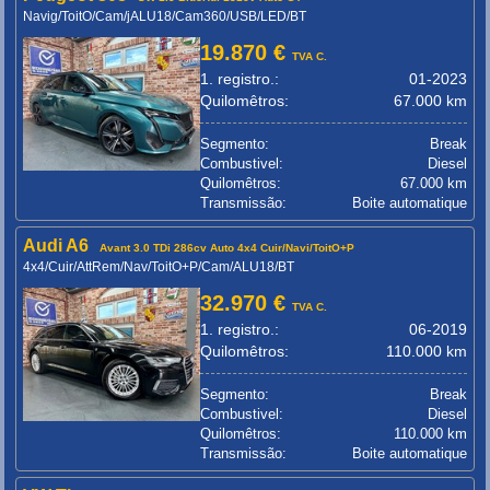
Navig/ToitO/Cam/jALU18/Cam360/USB/LED/BT
19.870 €
TVA C.
1. registro.:
01-2023
Quilomêtros:
67.000 km
Segmento:
Break
Combustivel:
Diesel
Quilomêtros:
67.000 km
Transmissão:
Boite automatique
Audi A6
Avant 3.0 TDi 286cv Auto 4x4 Cuir/Navi/ToitO+P
4x4/Cuir/AttRem/Nav/ToitO+P/Cam/ALU18/BT
32.970 €
TVA C.
1. registro.:
06-2019
Quilomêtros:
110.000 km
Segmento:
Break
Combustivel:
Diesel
Quilomêtros:
110.000 km
Transmissão:
Boite automatique