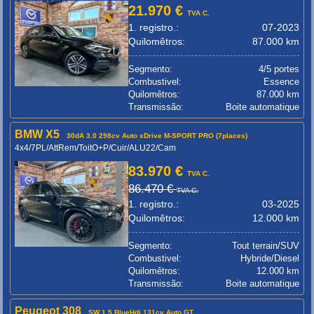
21.970 €
TVA C.
1. registro.:
07-2023
Quilomêtros:
87.000 km
Segmento:
4/5 portes
Combustivel:
Essence
Quilomêtros:
87.000 km
Transmissão:
Boite automatique
BMW X5
30dA 3.0 298cv Auto xDrive M-SPORT PRO (7places)
4x4/7PL/AttRem/ToitO+P/Cuir/ALU22/Cam
83.970 €
TVA C.
86.470 €
TVA C.
1. registro.:
03-2025
Quilomêtros:
12.000 km
Segmento:
Tout terrain/SUV
Combustivel:
Hybride/Diesel
Quilomêtros:
12.000 km
Transmissão:
Boite automatique
Peugeot 308
SW 1.5 BlueHdi 131cv Auto GT