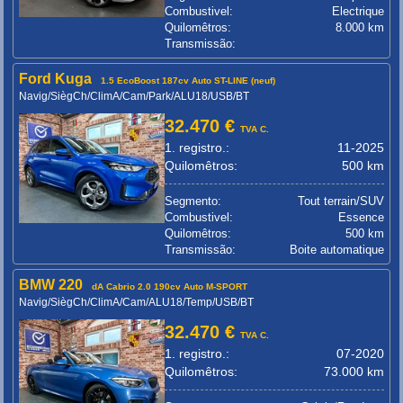
Combustivel:
Electrique
Quilomêtros:
8.000 km
Transmissão:
Ford Kuga
1.5 EcoBoost 187cv Auto ST-LINE (neuf)
Navig/SiègCh/ClimA/Cam/Park/ALU18/USB/BT
32.470 €
TVA C.
1. registro.:
11-2025
Quilomêtros:
500 km
Segmento:
Tout terrain/SUV
Combustivel:
Essence
Quilomêtros:
500 km
Transmissão:
Boite automatique
BMW 220
dA Cabrio 2.0 190cv Auto M-SPORT
Navig/SiègCh/ClimA/Cam/ALU18/Temp/USB/BT
32.470 €
TVA C.
1. registro.:
07-2020
Quilomêtros:
73.000 km