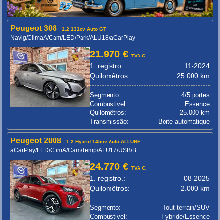
Peugeot 308
1.2 131cv Auto GT
Navig/ClimaA/Cam/LED/Park/ALU18/aCarPlay
21.970 €
TVA C.
1. registro.:
11-2024
Quilomêtros:
25.000 km
Segmento:
4/5 portes
Combustivel:
Essence
Quilomêtros:
25.000 km
Transmissão:
Boite automatique
Peugeot 2008
1.2 Hybrid 145cv Auto ALLURE
aCarPlay/LED/ClimA/Cam/Temp/ALU17/USB/BT
24.770 €
TVA C.
1. registro.:
08-2025
Quilomêtros:
2.000 km
Segmento:
Tout terrain/SUV
Combustivel:
Hybride/Essence