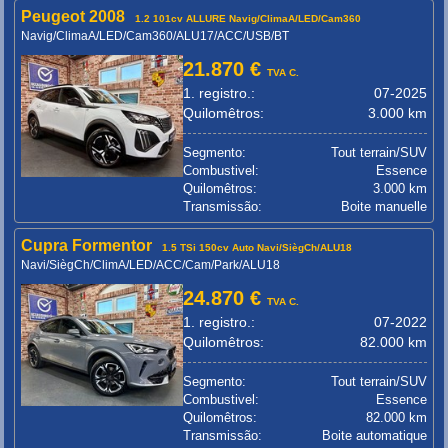
Peugeot 2008
1.2 101cv ALLURE Navig/ClimaA/LED/Cam360
Navig/ClimaA/LED/Cam360/ALU17/ACC/USB/BT
21.870 €
TVA C.
1. registro.:
07-2025
Quilomêtros:
3.000 km
Segmento:
Tout terrain/SUV
Combustivel:
Essence
Quilomêtros:
3.000 km
Transmissão:
Boite manuelle
Cupra Formentor
1.5 TSi 150cv Auto Navi/SiègCh/ALU18
Navi/SiègCh/ClimA/LED/ACC/Cam/Park/ALU18
24.870 €
TVA C.
1. registro.:
07-2022
Quilomêtros:
82.000 km
Segmento:
Tout terrain/SUV
Combustivel:
Essence
Quilomêtros:
82.000 km
Transmissão:
Boite automatique