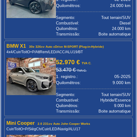
Quilomêtros:
24.000 km
Segmento:
Tout terrain/SUV
Combustivel:
Diesel
Quilomêtros:
24.000 km
Transmissão:
Boite automatique
BMW X1
30e 326cv Auto xDrive M-SPORT (Plug-in-Hybride)
4x4/Cuir/ToitO+P/AttRem/LED/ACC/ALU19/BT
52.970 €
TVA C.
53.470 €
TVA C.
1. registro.:
05-2025
Quilomêtros:
9.000 km
Segmento:
Tout terrain/SUV
Combustivel:
Hybride/Essence
Quilomêtros:
9.000 km
Transmissão:
Boite automatique
Mini Cooper
2.0 231cv Auto John Cooper Works
Cuir/ToitO+P/SiègCh/Cuir/LED/Navig/ALU17