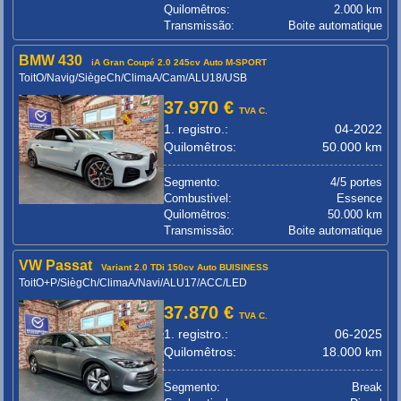
Quilomêtros:
2.000 km
Transmissão:
Boite automatique
BMW 430
iA Gran Coupé 2.0 245cv Auto M-SPORT
ToitO/Navig/SiègeCh/ClimaA/Cam/ALU18/USB
37.970 €
TVA C.
1. registro.:
04-2022
Quilomêtros:
50.000 km
Segmento:
4/5 portes
Combustivel:
Essence
Quilomêtros:
50.000 km
Transmissão:
Boite automatique
VW Passat
Variant 2.0 TDi 150cv Auto BUISINESS
ToitO+P/SiègCh/ClimaA/Navi/ALU17/ACC/LED
37.870 €
TVA C.
1. registro.:
06-2025
Quilomêtros:
18.000 km
Segmento:
Break