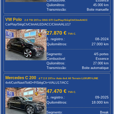
Combustivel:
Essence
Quilomêtros:
45.000 km
Transmissão:
Boite manuelle
VW Polo
2.0 TSI 207cv DSG GTI CarPlay/SiègCh/ClimA/ACC
CarPlay/SiègCh/ClimA/LED/ACC/ClimA/ALU17
27.870 €
TVA C.
1. registro.:
08-2024
Quilomêtros:
27.000 km
Segmento:
4/5 portes
Combustivel:
Essence
Quilomêtros:
27.000 km
Transmissão:
Boite automatique
Mercedes C 200
d T 2.0 197cv Auto 4x4 All Terrain LUXURY-LINE
4x4/Cuir/Navi/ToitO+P/SiègCh+V/ALU17/ACC
47.470 €
TVA C.
1. registro.:
09-2025
Quilomêtros:
18.000 km
Segmento:
Break