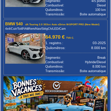
Segmento:
4/5 portes
Combustivel:
Diesel
Quilomêtros:
100 km
Transmissão:
Boite automatique
BMW 540
dA Touring 3.0 303cv Auto xDrive M-SPORT PRO (New Model)
4x4/Cuir/ToitP/AttRem/Nav/SiègCh/LED/Cam
64.970 €
TVA C.
1. registro.:
03-2025
Quilomêtros:
8.000 km
Segmento:
Break
Combustivel:
Hybride/Diesel
Quilomêtros:
8.000 km
Transmissão:
Boite automatique