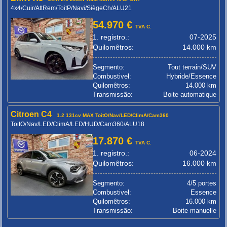
4x4/Cuir/AttRem/ToitP/Navi/SiègeCh/ALU21
54.970 €
TVA C.
1. registro.:
07-2025
Quilomêtros:
14.000 km
Segmento:
Tout terrain/SUV
Combustivel:
Hybride/Essence
Quilomêtros:
14.000 km
Transmissão:
Boite automatique
Citroen C4
1.2 131cv MAX ToitO/Nav/LED/ClimA/Cam360
ToitO/Nav/LED/ClimA/LED/HUD/Cam360/ALU18
17.870 €
TVA C.
1. registro.:
06-2024
Quilomêtros:
16.000 km
Segmento:
4/5 portes
Combustivel:
Essence
Quilomêtros:
16.000 km
Transmissão:
Boite manuelle