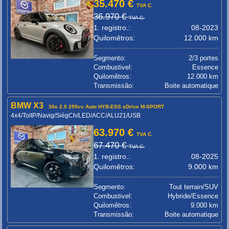
35.470 €
TVA C.
36.970 €
TVA C.
1. registro.:
08-2023
Quilomêtros:
12.000 km
Segmento:
2/3 portes
Combustivel:
Essence
Quilomêtros:
12.000 km
Transmissão:
Boite automatique
BMW X3
30e 2.0 299cv Auto HYB-ESS xDrive M-SPORT
4x4/ToitP/Navig/SiègCh/LED/ACC/ALU21/USB
63.970 €
TVA C.
67.470 €
TVA C.
1. registro.:
08-2025
Quilomêtros:
9.000 km
Segmento:
Tout terrain/SUV
Combustivel:
Hybride/Essence
Quilomêtros:
9.000 km
Transmissão:
Boite automatique