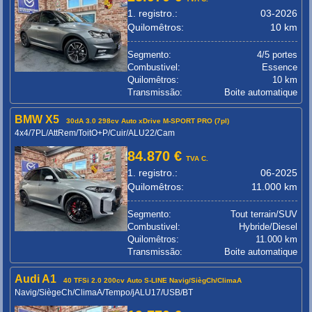
1. registro.:
03-2026
Quilomêtros:
10 km
Segmento:
4/5 portes
Combustivel:
Essence
Quilomêtros:
10 km
Transmissão:
Boite automatique
BMW X5
30dA 3.0 298cv Auto xDrive M-SPORT PRO (7pl)
4x4/7PL/AttRem/ToitO+P/Cuir/ALU22/Cam
84.870 €
TVA C.
1. registro.:
06-2025
Quilomêtros:
11.000 km
Segmento:
Tout terrain/SUV
Combustivel:
Hybride/Diesel
Quilomêtros:
11.000 km
Transmissão:
Boite automatique
Audi A1
40 TFSi 2.0 200cv Auto S-LINE Navig/SiègCh/ClimaA
Navig/SiègeCh/ClimaA/Tempo/jALU17/USB/BT