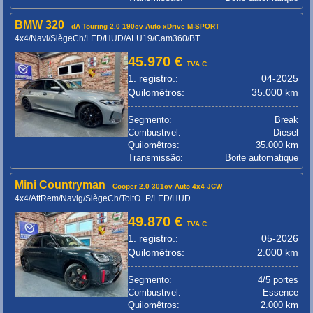
BMW 320
dA Touring 2.0 190cv Auto xDrive M-SPORT
4x4/Navi/SiègeCh/LED/HUD/ALU19/Cam360/BT
45.970 €
TVA C.
1. registro.:
04-2025
Quilomêtros:
35.000 km
Segmento:
Break
Combustivel:
Diesel
Quilomêtros:
35.000 km
Transmissão:
Boite automatique
Mini Countryman
Cooper 2.0 301cv Auto 4x4 JCW
4x4/AttRem/Navig/SiègeCh/ToitO+P/LED/HUD
49.870 €
TVA C.
1. registro.:
05-2026
Quilomêtros:
2.000 km
Segmento:
4/5 portes
Combustivel:
Essence
Quilomêtros:
2.000 km