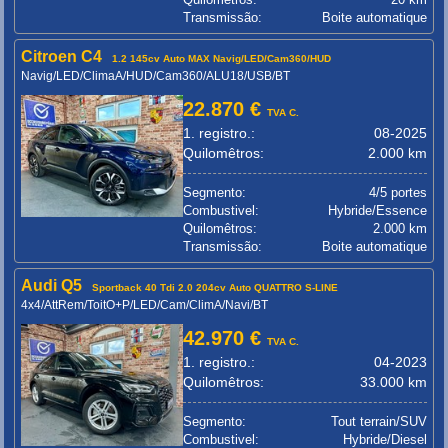
Transmissão:
Boite automatique
Citroen C4
1.2 145cv Auto MAX Navig/LED/Cam360/HUD
Navig/LED/ClimaA/HUD/Cam360/ALU18/USB/BT
22.870 €
TVA C.
1. registro.:
08-2025
Quilomêtros:
2.000 km
Segmento:
4/5 portes
Combustivel:
Hybride/Essence
Quilomêtros:
2.000 km
Transmissão:
Boite automatique
Audi Q5
Sportback 40 Tdi 2.0 204cv Auto QUATTRO S-LINE
4x4/AttRem/ToitO+P/LED/Cam/ClimA/Navi/BT
42.970 €
TVA C.
1. registro.:
04-2023
Quilomêtros:
33.000 km
Segmento:
Tout terrain/SUV
Combustivel:
Hybride/Diesel