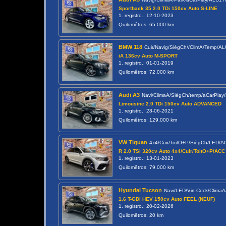
Sportback 35 2.0 TDi 150cv Auto S-LINE
1. registro.: 12-10-2023
Quilomêtros: 65.000 km
BMW 118
Cuir/Navig/SiègCh//ClimA/Temp/A
iA 136cv Auto M-SPORT
1. registro.: 01-01-2019
Quilomêtros: 72.000 km
Audi A3
Navi/ClimaA/SiègCh/temp/aCarPlay
Limousine 2.0 TDi 150cv Auto ADVANCED
1. registro.: 28-06-2021
Quilomêtros: 129.000 km
VW Tiguan
4x4/Cuir/ToitO+P/SiègCh/LED/
R 2.0 TSi 320cv Auto 4x4/Cuir/ToitO+P/ACC
1. registro.: 13-01-2023
Quilomêtros: 79.000 km
Hyundai Tucson
Navi/LED/Virt.Cock/Clim
1.6 T-GDi HEV 150cv Auto FEEL (NEUF)
1. registro.: 20-02-2026
Quilomêtros: 20 km