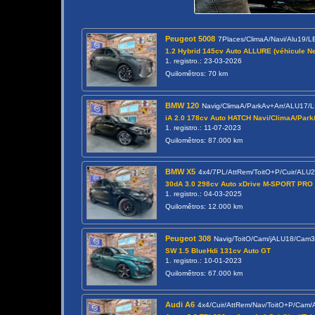
Peugeot 5008
7Places/ClimaA/Navi/Alu19/
1.2 Hybrid 145cv Auto ALLURE (véhicule Ne
1. registro.: 23-03-2026
Quilomêtros: 70 km
BMW 120
Navig/ClimaA/ParkAv+Arr/ALU17/
iA 2.0 178cv Auto HATCH Navi/ClimaA/Par
1. registro.: 11-07-2023
Quilomêtros: 87.000 km
BMW X5
4x4/7PL/AttRem/ToitO+P/Cuir/ALU
30dA 3.0 298cv Auto xDrive M-SPORT PRO 
1. registro.: 04-03-2025
Quilomêtros: 12.000 km
Peugeot 308
Navig/ToitO/Cam/jALU18/Cam
SW 1.5 BlueHdi 131cv Auto GT
1. registro.: 10-01-2023
Quilomêtros: 67.000 km
Audi A6
4x4/Cuir/AttRem/Nav/ToitO+P/Cam