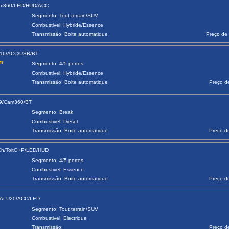
Cam360/LED/HUD/ACC
Segmento: Tout terrain/SUV
Combustivel: Hybride/Essence
Transmissão: Boite automatique
Preço de 
U16/ACC/USB/BT
am
Segmento: 4/5 portes
Combustivel: Hybride/Essence
Transmissão: Boite automatique
Preço d
19/Cam360/BT
Segmento: Break
Combustivel: Diesel
Transmissão: Boite automatique
Preço d
Ch/ToitO+P/LED/HUD
Segmento: 4/5 portes
Combustivel: Essence
Transmissão: Boite automatique
Preço d
0/ALU20/ACC/LED
Segmento: Tout terrain/SUV
Combustivel: Electrique
Transmissão:
Preço d