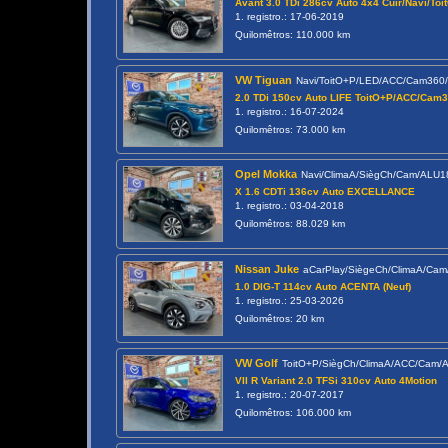
Avant 3.0 TDi 286cv Auto 4x4 Cuir/Navi/Toi
1. registro.: 17-06-2019
Quilomêtros: 110.000 km
VW Tiguan
Navi/ToitO+P/LED/ACC/Cam360
2.0 TDi 150cv Auto LIFE ToitO+P/ACC/Cam
1. registro.: 16-07-2024
Quilomêtros: 73.000 km
Opel Mokka
Navi/ClimaA/SiègCh/Cam/ALU
X 1.6 CDTi 136cv Auto EXCELLANCE
1. registro.: 03-04-2018
Quilomêtros: 88.029 km
Nissan Juke
aCarPlay/SiègeCh/ClimaA/Ca
1.0 DIG-T 114cv Auto ACENTA (Neuf)
1. registro.: 25-03-2026
Quilomêtros: 20 km
VW Golf
ToitO+P/SiègCh/ClimaA/ACC/Cam/
VII R Variant 2.0 TFSi 310cv Auto 4Motion
1. registro.: 20-07-2017
Quilomêtros: 106.000 km