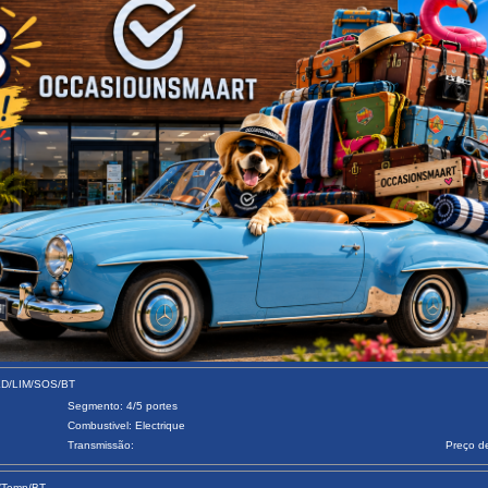
LED/LIM/SOS/BT
Segmento: 4/5 portes
Combustivel: Electrique
Transmissão:
Preço d
7/Temp/BT