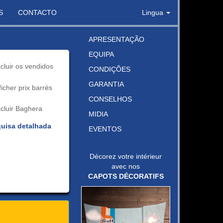
S
CONTACTO
Lingua
APRESENTAÇÃO
EQUIPA
cluir os vendidos
CONDIÇÕES
GARANTIA
ficher prix barrés
CONSELHOS
cluir Baghera
MIDIA
uisa detalhada
EVENTOS
Décorez votre intérieur
avec nos
CAPOTS DÉCORATIFS