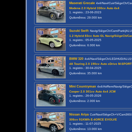
Maserati Grecale
4x4/Navi/Cuir/SiègeCh/
Modena 2.0 Hybrid 330cv Auto 4x4
1. registro.: 23-06-2023
Quilomêtros: 29.000 km
Suzuki Swift
Navig/SiègeCh/Cam/Park/jAL
1.2 Hybrid 83cv Auto GL Navig/SiègeCh/C
1. registro.: 05-05-2025
Quilomêtros: 6.000 km
BMW 320
4x4/Navi/SiègeCh/LED/HUD/ALU
dA Touring 2.0 190cv Auto xDrive M-SPORT
1. registro.: 30-04-2025
Quilomêtros: 35.000 km
Mini Countryman
4x4/AttRem/Navig/Siège
Cooper 2.0 301cv Auto 4x4 JCW
1. registro.: 26-05-2026
Quilomêtros: 2.000 km
Nissan Ariya
Cuir/Navi/SiègeCh+V/Cam36
306cv 91KW/h E-4ORCE EVOLVE
1. registro.: 11-07-2025
Quilomêtros: 13.000 km