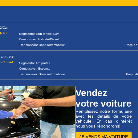
22/Cam
7pl)
Segmento: Tout terrain/SUV
Combustivel: Hybride/Diesel
Transmissão: Boite automatique
Preço de
17/USB/BT
Ch/ClimaA
Segmento: 4/5 portes
Combustivel: Essence
Transmissão: Boite automatique
Preço d
Vendez
votre voiture
Remplissez notre formulaire
avec les détails de votre
véhicule. En cas d'intérêt
nous vous répondrons!
JE VENDS MA VOITURE