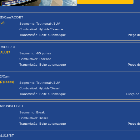
LED/Cam/ACC/BT
uf)
Segmento: Tout terrain/SUV
Combustivel: Hybride/Essence
Transmissão: Boite automatique
Preço d
LIM/USB/BT
k/ALU17
Segmento: 4/5 portes
Combustivel: Essence
Transmissão: Boite automatique
Preço d
22/Cam
(7places)
Segmento: Tout terrain/SUV
Combustivel: Hybride/Diesel
Transmissão: Boite automatique
Preço de
360/USB/LED/BT
Segmento: Break
Combustivel: Diesel
Transmissão: Boite automatique
Preço d
/ALU18/BT