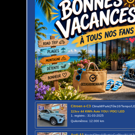
Citroen e-C3
ClimaM/Park/jTôle16/Tempo/
113cv 44 KW/h Auto YOU / PDC/ LED
1. registro.: 31-03-2025
Quilomêtros: 12.000 km
Audi A3
Navig/ClimaA/Park/aCarPlay/ALU1