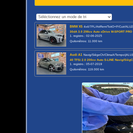
BMW X5
4x4/7PL/AttRem/ToitO+P/Cuir/ALU
30dA 3.0 298cv Auto xDrive M-SPORT PRO (
1. registro.: 02-06-2025
Quilomêtros: 11.000 km
Audi A1
Navig/SiègeCh/ClimaA/Tempo/jALU
40 TFSi 2.0 200cv Auto S-LINE Navig/Sièg
1. registro.: 05-07-2019
Quilomêtros: 119.000 km