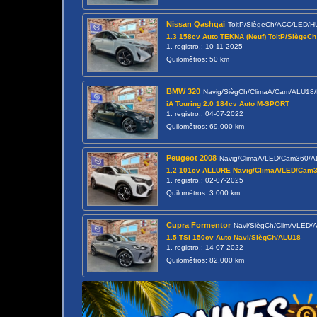
Nissan Qashqai
ToitP/SiègeCh/ACC/LED/H
1.3 158cv Auto TEKNA (Neuf) ToitP/SiègeCh
1. registro.: 10-11-2025
Quilomêtros: 50 km
BMW 320
Navig/SiègCh/ClimaA/Cam/ALU18
iA Touring 2.0 184cv Auto M-SPORT
1. registro.: 04-07-2022
Quilomêtros: 69.000 km
Peugeot 2008
Navig/ClimaA/LED/Cam360/
1.2 101cv ALLURE Navig/ClimaA/LED/Cam
1. registro.: 02-07-2025
Quilomêtros: 3.000 km
Cupra Formentor
Navi/SiègCh/ClimA/LED
1.5 TSi 150cv Auto Navi/SiègCh/ALU18
1. registro.: 14-07-2022
Quilomêtros: 82.000 km