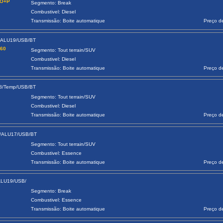
tO+P
Segmento: Break
Combustivel: Diesel
Transmissão: Boite automatique
Preço d
/ALU19/USB/BT
360
Segmento: Tout terrain/SUV
Combustivel: Diesel
Transmissão: Boite automatique
Preço d
18/Temp/USB/BT
Segmento: Tout terrain/SUV
Combustivel: Diesel
Transmissão: Boite automatique
Preço d
m/ALU17/USB/BT
Segmento: Tout terrain/SUV
Combustivel: Essence
Transmissão: Boite automatique
Preço d
ALU19/USB/
Segmento: Break
Combustivel: Essence
Transmissão: Boite automatique
Preço d