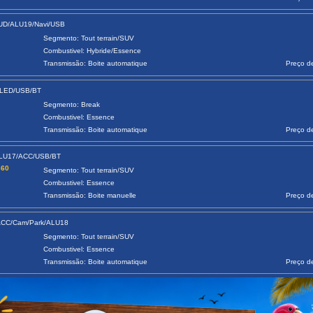
UD/ALU19/Navi/USB
Segmento: Tout terrain/SUV
Combustivel: Hybride/Essence
Transmissão: Boite automatique
Preço d
/LED/USB/BT
Segmento: Break
Combustivel: Essence
Transmissão: Boite automatique
Preço d
ALU17/ACC/USB/BT
360
Segmento: Tout terrain/SUV
Combustivel: Essence
Transmissão: Boite manuelle
Preço d
/ACC/Cam/Park/ALU18
Segmento: Tout terrain/SUV
Combustivel: Essence
Transmissão: Boite automatique
Preço d