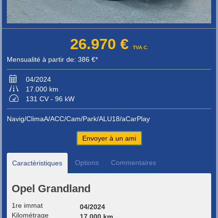
26.970 €
TVA C.
Mensualité à partir de: 386 €*
04/2024
17.000 km
131 CV - 96 kW
Navig/ClimaA/ACC/Cam/Park/ALU18/aCarPlay
Envoyer à un ami
Options
Commentaires
Caractèristiques
Opel Grandland
1re immat
04/2024
Kilométrage
17.000 km