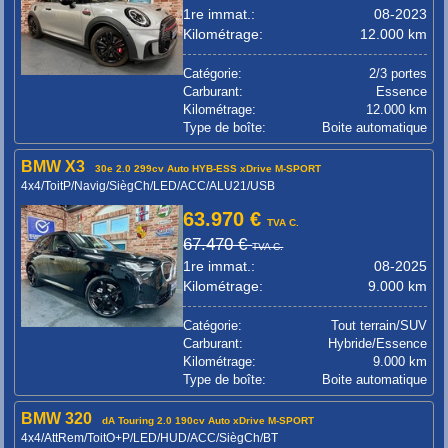
1re immat.:
08-2023
Kilométrage:
12.000 km
Catégorie:
2/3 portes
Carburant:
Essence
Kilométrage:
12.000 km
Type de boîte:
Boite automatique
BMW X3
30e 2.0 299cv Auto HYB-ESS xDrive M-SPORT
4x4/ToitP/Navig/SiègCh/LED/ACC/ALU21/USB
63.970 €
TVA C.
67.470 €
TVA C.
1re immat.:
08-2025
Kilométrage:
9.000 km
Catégorie:
Tout terrain/SUV
Carburant:
Hybride/Essence
Kilométrage:
9.000 km
Type de boîte:
Boite automatique
BMW 320
dA Touring 2.0 190cv Auto xDrive M-SPORT
4x4/AttRem/ToitO+P/LED/HUD/ACC/SiègCh/BT