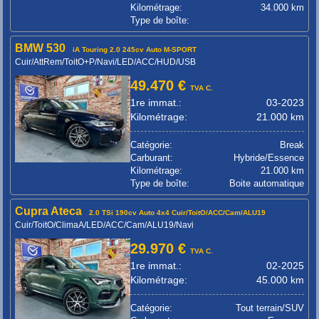
Kilométrage:
34.000 km
Type de boîte:
BMW 530
iA Touring 2.0 245cv Auto M-SPORT
Cuir/AttRem/ToitO+P/Navi/LED/ACC/HUD/USB
49.470 €
TVA C.
1re immat.:
03-2023
Kilométrage:
21.000 km
Catégorie:
Break
Carburant:
Hybride/Essence
Kilométrage:
21.000 km
Type de boîte:
Boite automatique
Cupra Ateca
2.0 TSi 190cv Auto 4x4 Cuir/ToitO/ACC/Cam/ALU19
Cuir/ToitO/ClimaA/LED/ACC/Cam/ALU19/Navi
29.970 €
TVA C.
1re immat.:
02-2025
Kilométrage:
45.000 km
Catégorie:
Tout terrain/SUV