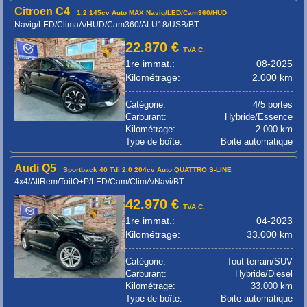
Citroen C4
1.2 145cv Auto MAX Navig/LED/Cam360/HUD
Navig/LED/ClimaA/HUD/Cam360/ALU18/USB/BT
22.870 €
TVA C.
1re immat.:
08-2025
Kilométrage:
2.000 km
Catégorie:
4/5 portes
Carburant:
Hybride/Essence
Kilométrage:
2.000 km
Type de boîte:
Boite automatique
Audi Q5
Sportback 40 Tdi 2.0 204cv Auto QUATTRO S-LINE
4x4/AttRem/ToitO+P/LED/Cam/ClimA/Navi/BT
42.970 €
TVA C.
1re immat.:
04-2023
Kilométrage:
33.000 km
Catégorie:
Tout terrain/SUV
Carburant:
Hybride/Diesel
Kilométrage:
33.000 km
Type de boîte:
Boite automatique