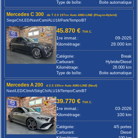
Type de boîte:
Boite automatique
Mercedes C 300
de T 2.0 197cv Auto AMG-LINE (Plug-in-Hybrid)
SiegeCh/LED/Navi/Cam/ALU18/Park/Tempo/BT
45.870 €
TVA C.
1re immat.:
09-2025
Kilométrage:
28.000 km
Catégorie:
Break
Carburant:
Hybride/Diesel
Kilométrage:
28.000 km
Type de boîte:
Boite automatique
Mercedes A 200
d 2.0 150cv Auto AMG-LINE (Neuf)
Navi/LED/ClimA/SiègCh/ALU18/Tempo/Cam/BT
39.770 €
TVA C.
1re immat.:
03-2026
Kilométrage:
100 km
Catégorie:
4/5 portes
Carburant:
Diesel
Kilométrage:
100 km