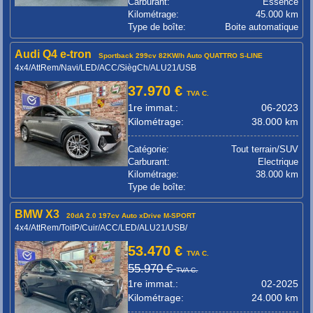
Carburant:
Essence
Kilométrage:
45.000 km
Type de boîte:
Boite automatique
Audi Q4 e-tron
Sportback 299cv 82KW/h Auto QUATTRO S-LINE
4x4/AttRem/Navi/LED/ACC/SiègCh/ALU21/USB
37.970 €
TVA C.
1re immat.:
06-2023
Kilométrage:
38.000 km
Catégorie:
Tout terrain/SUV
Carburant:
Electrique
Kilométrage:
38.000 km
Type de boîte:
BMW X3
20dA 2.0 197cv Auto xDrive M-SPORT
4x4/AttRem/ToitP/Cuir/ACC/LED/ALU21/USB/
53.470 €
TVA C.
55.970 €
TVA C.
1re immat.:
02-2025
Kilométrage:
24.000 km