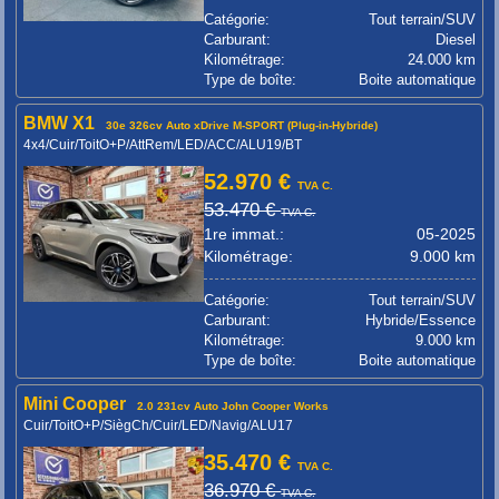
Catégorie:
Tout terrain/SUV
Carburant:
Diesel
Kilométrage:
24.000 km
Type de boîte:
Boite automatique
BMW X1
30e 326cv Auto xDrive M-SPORT (Plug-in-Hybride)
4x4/Cuir/ToitO+P/AttRem/LED/ACC/ALU19/BT
52.970 €
TVA C.
53.470 €
TVA C.
1re immat.:
05-2025
Kilométrage:
9.000 km
Catégorie:
Tout terrain/SUV
Carburant:
Hybride/Essence
Kilométrage:
9.000 km
Type de boîte:
Boite automatique
Mini Cooper
2.0 231cv Auto John Cooper Works
Cuir/ToitO+P/SiègCh/Cuir/LED/Navig/ALU17
35.470 €
TVA C.
36.970 €
TVA C.