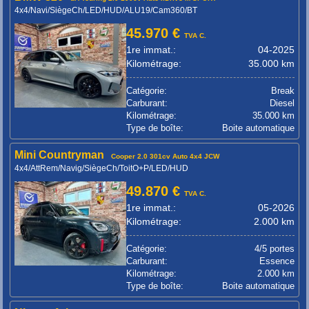
4x4/Navi/SiègeCh/LED/HUD/ALU19/Cam360/BT
45.970 €
TVA C.
1re immat.:
04-2025
Kilométrage:
35.000 km
Catégorie:
Break
Carburant:
Diesel
Kilométrage:
35.000 km
Type de boîte:
Boite automatique
Mini Countryman
Cooper 2.0 301cv Auto 4x4 JCW
4x4/AttRem/Navig/SiègeCh/ToitO+P/LED/HUD
49.870 €
TVA C.
1re immat.:
05-2026
Kilométrage:
2.000 km
Catégorie:
4/5 portes
Carburant:
Essence
Kilométrage:
2.000 km
Type de boîte:
Boite automatique