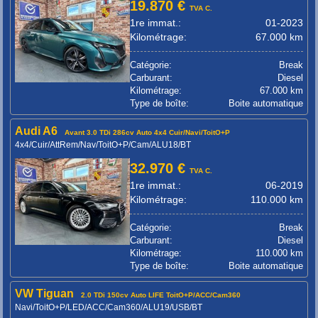
19.870 €
TVA C.
1re immat.:
01-2023
Kilométrage:
67.000 km
Catégorie:
Break
Carburant:
Diesel
Kilométrage:
67.000 km
Type de boîte:
Boite automatique
Audi A6
Avant 3.0 TDi 286cv Auto 4x4 Cuir/Navi/ToitO+P
4x4/Cuir/AttRem/Nav/ToitO+P/Cam/ALU18/BT
32.970 €
TVA C.
1re immat.:
06-2019
Kilométrage:
110.000 km
Catégorie:
Break
Carburant:
Diesel
Kilométrage:
110.000 km
Type de boîte:
Boite automatique
VW Tiguan
2.0 TDi 150cv Auto LIFE ToitO+P/ACC/Cam360
Navi/ToitO+P/LED/ACC/Cam360/ALU19/USB/BT