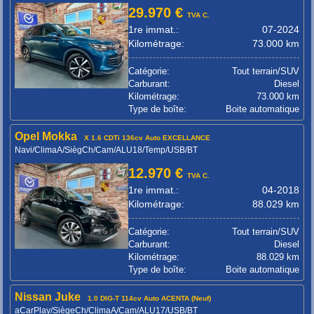
29.970 €
TVA C.
1re immat.:
07-2024
Kilométrage:
73.000 km
Catégorie:
Tout terrain/SUV
Carburant:
Diesel
Kilométrage:
73.000 km
Type de boîte:
Boite automatique
Opel Mokka
X 1.6 CDTi 136cv Auto EXCELLANCE
Navi/ClimaA/SiègCh/Cam/ALU18/Temp/USB/BT
12.970 €
TVA C.
1re immat.:
04-2018
Kilométrage:
88.029 km
Catégorie:
Tout terrain/SUV
Carburant:
Diesel
Kilométrage:
88.029 km
Type de boîte:
Boite automatique
Nissan Juke
1.0 DIG-T 114cv Auto ACENTA (Neuf)
aCarPlay/SiègeCh/ClimaA/Cam/ALU17/USB/BT