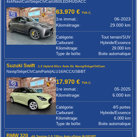
4x4/Navi/Cuir/SiègeCh/Cam360/LED/HUD/ACC
63.970 €
TVA C.
1re immat.:
06-2023
Kilométrage:
29.000 km
Catégorie:
Tout terrain/SUV
Carburant:
Hybride/Essence
Kilométrage:
29.000 km
Type de boîte:
Boite automatique
Suzuki Swift
1.2 Hybrid 83cv Auto GL Navig/SiègeCh/Cam
Navig/SiègeCh/Cam/Park/jALU16/ACC/USB/BT
17.970 €
TVA C.
1re immat.:
05-2025
Kilométrage:
6.000 km
Catégorie:
4/5 portes
Carburant:
Hybride/Essence
Kilométrage:
6.000 km
Type de boîte:
Boite automatique
BMW 320
dA Touring 2.0 190cv Auto xDrive M-SPORT