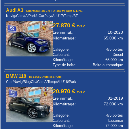
Audi A3
Sportback 35 2.0 TDi 150cv Auto S-LINE
Navig/ClimaA/Park/aCarPlay/ALU17/Temp/BT
27.870 €
TVA C.
1re immat.:
10-2023
Kilométrage:
65.000 km
Catégorie:
4/5 portes
Carburant:
Diesel
Kilométrage:
65.000 km
Type de boîte:
Boite automatique
BMW 118
iA 136cv Auto M-SPORT
Cuir/Navig/SiègCh//ClimA/Temp/ALU18/Park
20.970 €
TVA C.
1re immat.:
01-2019
Kilométrage:
72.000 km
Catégorie:
4/5 portes
Carburant:
Essence
Kilométrage:
72.000 km