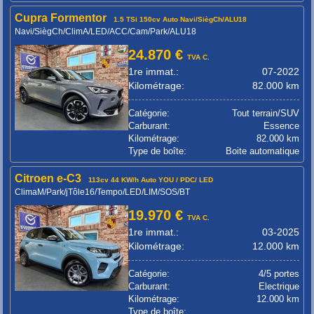
Cupra Formentor
1.5 TSi 150cv Auto Navi/SiègCh/ALU18
Navi/SiègCh/ClimA/LED/ACC/Cam/Park/ALU18
24.870 €
TVA C.
1re immat.:
07-2022
Kilométrage:
82.000 km
Catégorie:
Tout terrain/SUV
Carburant:
Essence
Kilométrage:
82.000 km
Type de boîte:
Boite automatique
Citroen e-C3
113cv 44 KW/h Auto YOU / PDC/ LED
ClimaM/Park/jTôle16/Tempo/LED/LIM/SOS/BT
19.970 €
TVA C.
1re immat.:
03-2025
Kilométrage:
12.000 km
Catégorie:
4/5 portes
Carburant:
Electrique
Kilométrage:
12.000 km
Type de boîte: