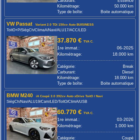
Carburant:
Essence
Kilométrage:
50.000 km
Type de boîte:
Boite automatique
VW Passat
Variant 2.0 TDi 150cv Auto BUISINESS
ToitO+P/SiègCh/ClimaA/Navi/ALU17/ACC/LED
37.870 €
TVA C.
1re immat.:
06-2025
Kilométrage:
18.000 km
Catégorie:
Break
Carburant:
Diesel
Kilométrage:
18.000 km
Type de boîte:
Boite automatique
BMW M240
iA Coupé 3.0 392cv Auto xDrive ToitO / Navi
SiègCh/Nav/ALU19/Cam/LED/ToitO/ClimA/USB
60.770 €
TVA C.
1re immat.:
03-2026
Kilométrage:
1.000 km
Catégorie:
Coupé