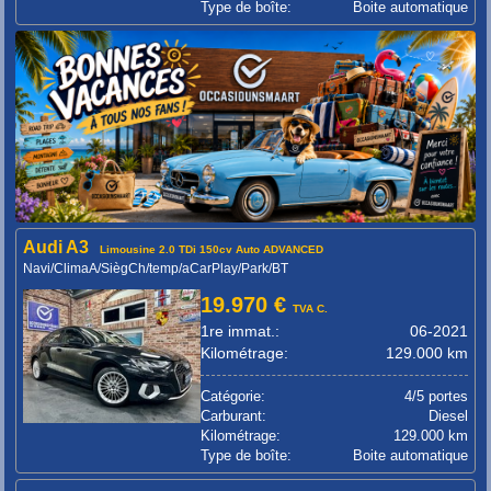
Type de boîte:
Boite automatique
Audi A3
Limousine 2.0 TDi 150cv Auto ADVANCED
Navi/ClimaA/SiègCh/temp/aCarPlay/Park/BT
19.970 €
TVA C.
1re immat.:
06-2021
Kilométrage:
129.000 km
Catégorie:
4/5 portes
Carburant:
Diesel
Kilométrage:
129.000 km
Type de boîte:
Boite automatique