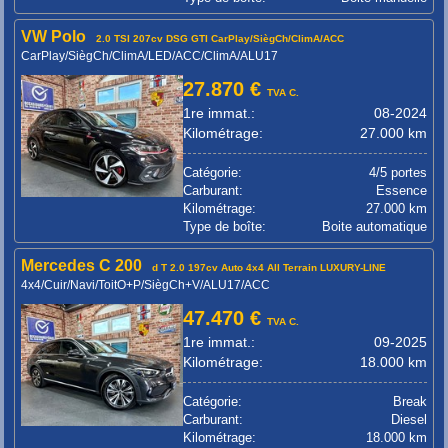
VW Polo
2.0 TSI 207cv DSG GTI CarPlay/SiègCh/ClimA/ACC
CarPlay/SiègCh/ClimA/LED/ACC/ClimA/ALU17
27.870 €
TVA C.
1re immat.:
08-2024
Kilométrage:
27.000 km
Catégorie:
4/5 portes
Carburant:
Essence
Kilométrage:
27.000 km
Type de boîte:
Boite automatique
Mercedes C 200
d T 2.0 197cv Auto 4x4 All Terrain LUXURY-LINE
4x4/Cuir/Navi/ToitO+P/SiègCh+V/ALU17/ACC
47.470 €
TVA C.
1re immat.:
09-2025
Kilométrage:
18.000 km
Catégorie:
Break
Carburant:
Diesel
Kilométrage:
18.000 km