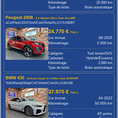
Kilométrage:
25.000 km
Type de boîte:
Boite automatique
Peugeot 2008
1.2 Hybrid 145cv Auto ALLURE
aCarPlay/LED/ClimA/Cam/Temp/ALU17/USB/BT
24.770 €
TVA C.
1re immat.:
08-2025
Kilométrage:
2.000 km
Catégorie:
Tout terrain/SUV
Carburant:
Hybride/Essence
Kilométrage:
2.000 km
Type de boîte:
Boite automatique
BMW 430
iA Gran Coupé 2.0 245cv Auto M-SPORT
ToitO/Navig/SiègeCh/ClimaA/Cam/ALU18/USB
37.970 €
TVA C.
1re immat.:
04-2022
Kilométrage:
50.000 km
Catégorie:
4/5 portes