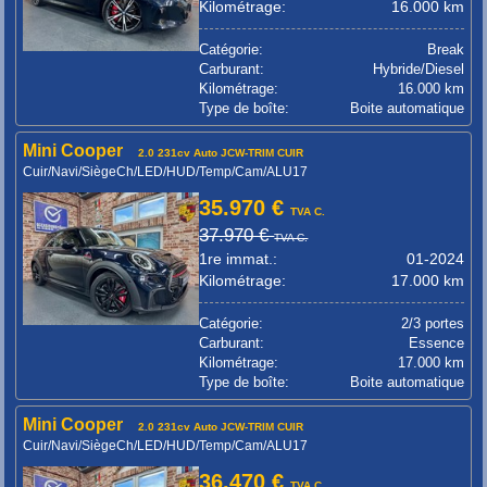
Kilométrage:
16.000 km
Catégorie:
Break
Carburant:
Hybride/Diesel
Kilométrage:
16.000 km
Type de boîte:
Boite automatique
Mini Cooper
2.0 231cv Auto JCW-TRIM CUIR
Cuir/Navi/SiègeCh/LED/HUD/Temp/Cam/ALU17
35.970 €
TVA C.
37.970 €
TVA C.
1re immat.:
01-2024
Kilométrage:
17.000 km
Catégorie:
2/3 portes
Carburant:
Essence
Kilométrage:
17.000 km
Type de boîte:
Boite automatique
Mini Cooper
2.0 231cv Auto JCW-TRIM CUIR
Cuir/Navi/SiègeCh/LED/HUD/Temp/Cam/ALU17
36.470 €
TVA C.