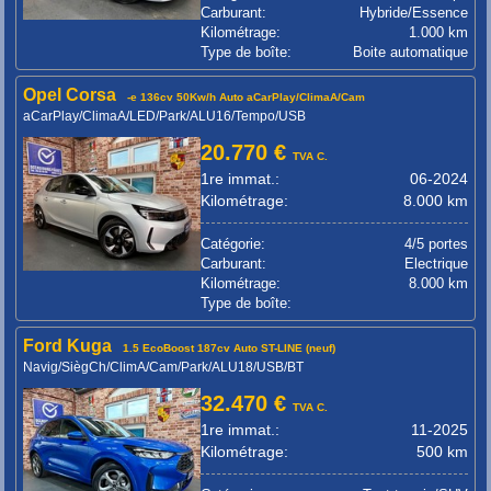
Carburant:
Hybride/Essence
Kilométrage:
1.000 km
Type de boîte:
Boite automatique
Opel Corsa
-e 136cv 50Kw/h Auto aCarPlay/ClimaA/Cam
aCarPlay/ClimaA/LED/Park/ALU16/Tempo/USB
20.770 €
TVA C.
1re immat.:
06-2024
Kilométrage:
8.000 km
Catégorie:
4/5 portes
Carburant:
Electrique
Kilométrage:
8.000 km
Type de boîte:
Ford Kuga
1.5 EcoBoost 187cv Auto ST-LINE (neuf)
Navig/SiègCh/ClimA/Cam/Park/ALU18/USB/BT
32.470 €
TVA C.
1re immat.:
11-2025
Kilométrage:
500 km