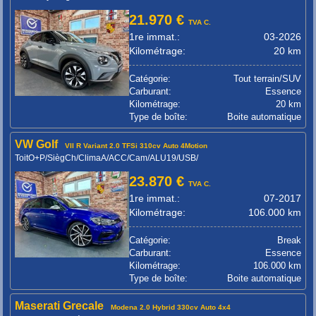
21.970 €
TVA C.
1re immat.:
03-2026
Kilométrage:
20 km
Catégorie:
Tout terrain/SUV
Carburant:
Essence
Kilométrage:
20 km
Type de boîte:
Boite automatique
VW Golf
VII R Variant 2.0 TFSi 310cv Auto 4Motion
ToitO+P/SiègCh/ClimaA/ACC/Cam/ALU19/USB/
23.870 €
TVA C.
1re immat.:
07-2017
Kilométrage:
106.000 km
Catégorie:
Break
Carburant:
Essence
Kilométrage:
106.000 km
Type de boîte:
Boite automatique
Maserati Grecale
Modena 2.0 Hybrid 330cv Auto 4x4