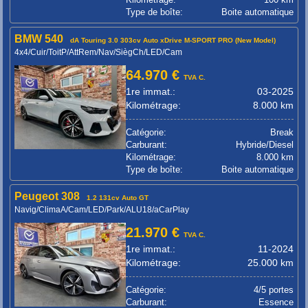
Type de boîte:
Boite automatique
BMW 540
dA Touring 3.0 303cv Auto xDrive M-SPORT PRO (New Model)
4x4/Cuir/ToitP/AttRem/Nav/SiègCh/LED/Cam
64.970 €
TVA C.
1re immat.:
03-2025
Kilométrage:
8.000 km
Catégorie:
Break
Carburant:
Hybride/Diesel
Kilométrage:
8.000 km
Type de boîte:
Boite automatique
Peugeot 308
1.2 131cv Auto GT
Navig/ClimaA/Cam/LED/Park/ALU18/aCarPlay
21.970 €
TVA C.
1re immat.:
11-2024
Kilométrage:
25.000 km
Catégorie:
4/5 portes
Carburant:
Essence