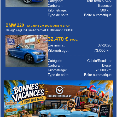
Catégorie:
Tout terrain/SUV
Carburant:
Essence
Kilométrage:
500 km
Type de boîte:
Boite automatique
BMW 220
dA Cabrio 2.0 190cv Auto M-SPORT
Navig/SiègCh/ClimA/Cam/ALU18/Temp/USB/BT
32.470 €
TVA C.
1re immat.:
07-2020
Kilométrage:
73.000 km
Catégorie:
Cabrio/Roadstar
Carburant:
Diesel
Kilométrage:
73.000 km
Type de boîte:
Boite automatique