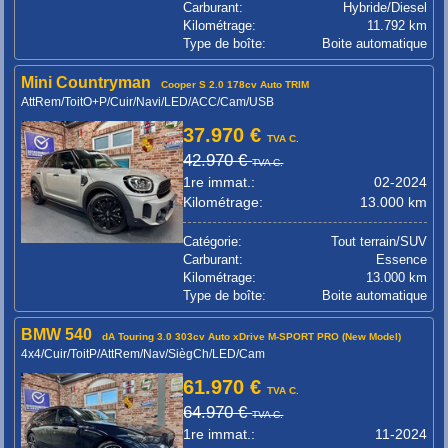
Carburant:
Hybride/Diesel
Kilométrage:
11.792 km
Type de boîte:
Boite automatique
Mini Countryman
Cooper S 2.0 178cv Auto TRIM
AttRem/ToitO+P/Cuir/Navi/LED/ACC/Cam/USB
37.970 €
TVA C.
42.970 €
TVA C.
1re immat.:
02-2024
Kilométrage:
13.000 km
Catégorie:
Tout terrain/SUV
Carburant:
Essence
Kilométrage:
13.000 km
Type de boîte:
Boite automatique
BMW 540
dA Touring 3.0 303cv Auto xDrive M-SPORT PRO (New Model)
4x4/Cuir/ToitP/AttRem/Nav/SiègCh/LED/Cam
61.970 €
TVA C.
64.970 €
TVA C.
1re immat.:
11-2024