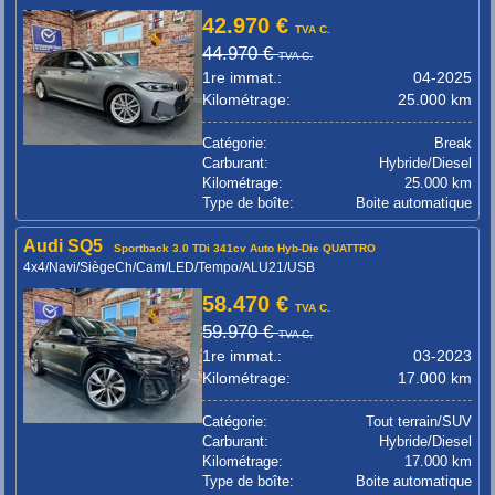
42.970 €
TVA C.
44.970 €
TVA C.
1re immat.:
04-2025
Kilométrage:
25.000 km
Catégorie:
Break
Carburant:
Hybride/Diesel
Kilométrage:
25.000 km
Type de boîte:
Boite automatique
Audi SQ5
Sportback 3.0 TDi 341cv Auto Hyb-Die QUATTRO
4x4/Navi/SiègeCh/Cam/LED/Tempo/ALU21/USB
58.470 €
TVA C.
59.970 €
TVA C.
1re immat.:
03-2023
Kilométrage:
17.000 km
Catégorie:
Tout terrain/SUV
Carburant:
Hybride/Diesel
Kilométrage:
17.000 km
Type de boîte:
Boite automatique