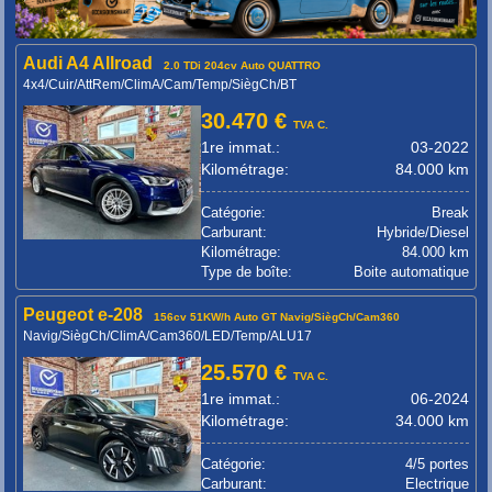
Audi A4 Allroad
2.0 TDi 204cv Auto QUATTRO
4x4/Cuir/AttRem/ClimA/Cam/Temp/SiègCh/BT
30.470 €
TVA C.
1re immat.:
03-2022
Kilométrage:
84.000 km
Catégorie:
Break
Carburant:
Hybride/Diesel
Kilométrage:
84.000 km
Type de boîte:
Boite automatique
Peugeot e-208
156cv 51KW/h Auto GT Navig/SiègCh/Cam360
Navig/SiègCh/ClimA/Cam360/LED/Temp/ALU17
25.570 €
TVA C.
1re immat.:
06-2024
Kilométrage:
34.000 km
Catégorie:
4/5 portes
Carburant:
Electrique