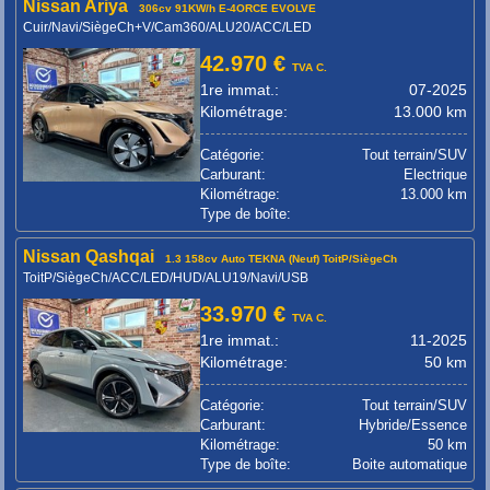
Nissan Ariya
306cv 91KW/h E-4ORCE EVOLVE
Cuir/Navi/SiègeCh+V/Cam360/ALU20/ACC/LED
42.970 €
TVA C.
1re immat.:
07-2025
Kilométrage:
13.000 km
Catégorie:
Tout terrain/SUV
Carburant:
Electrique
Kilométrage:
13.000 km
Type de boîte:
Nissan Qashqai
1.3 158cv Auto TEKNA (Neuf) ToitP/SiègeCh
ToitP/SiègeCh/ACC/LED/HUD/ALU19/Navi/USB
33.970 €
TVA C.
1re immat.:
11-2025
Kilométrage:
50 km
Catégorie:
Tout terrain/SUV
Carburant:
Hybride/Essence
Kilométrage:
50 km
Type de boîte:
Boite automatique