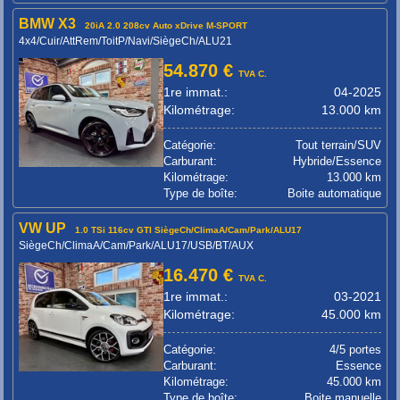
BMW X3
20iA 2.0 208cv Auto xDrive M-SPORT
4x4/Cuir/AttRem/ToitP/Navi/SiègeCh/ALU21
54.870 €
TVA C.
1re immat.:
04-2025
Kilométrage:
13.000 km
Catégorie:
Tout terrain/SUV
Carburant:
Hybride/Essence
Kilométrage:
13.000 km
Type de boîte:
Boite automatique
VW UP
1.0 TSi 116cv GTI SiègeCh/ClimaA/Cam/Park/ALU17
SiègeCh/ClimaA/Cam/Park/ALU17/USB/BT/AUX
16.470 €
TVA C.
1re immat.:
03-2021
Kilométrage:
45.000 km
Catégorie:
4/5 portes
Carburant:
Essence
Kilométrage:
45.000 km
Type de boîte:
Boite manuelle