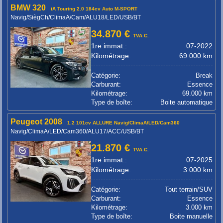
BMW 320
iA Touring 2.0 184cv Auto M-SPORT
Navig/SiègCh/ClimaA/Cam/ALU18/LED/USB/BT
34.870 €
TVA C.
1re immat.:
07-2022
Kilométrage:
69.000 km
Catégorie:
Break
Carburant:
Essence
Kilométrage:
69.000 km
Type de boîte:
Boite automatique
Peugeot 2008
1.2 101cv ALLURE Navig/ClimaA/LED/Cam360
Navig/ClimaA/LED/Cam360/ALU17/ACC/USB/BT
21.870 €
TVA C.
1re immat.:
07-2025
Kilométrage:
3.000 km
Catégorie:
Tout terrain/SUV
Carburant:
Essence
Kilométrage:
3.000 km
Type de boîte:
Boite manuelle