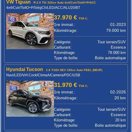
VW Tiguan
R 2.0 TSi 320cv Auto 4x4/Cuir/ToitO+P/ACC
4x4/Cuir/ToitO+P/SiègCh/LED/ACC/ALU20/BT
37.970 €
TVA C.
1re immat.:
01-2023
Kilométrage:
79.000 km
Catégorie:
Tout terrain/SUV
Carburant:
Essence
Kilométrage:
79.000 km
Type de boîte:
Boite automatique
Hyundai Tucson
1.6 T-GDi HEV 150cv Auto FEEL (NEUF)
Navi/LED/Virt.Cock/ClimaA/Camera/PDC/USB
31.970 €
TVA C.
1re immat.:
02-2026
Kilométrage:
20 km
Catégorie:
Tout terrain/SUV
Carburant:
Essence
Kilométrage:
20 km
Type de boîte:
Boite automatique