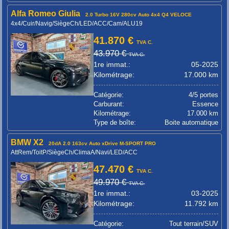
Alfa Romeo Giulia
2.0 Turbo 16V 280cv Auto 4x4 Q4 VELOCE
4x4/Cuir/Navig/SiègeCh/LED/ACC/Cam/ALU19
41.870 €
TVA C.
43.970 €
TVA C.
1re immat.:
05-2025
Kilométrage:
17.000 km
Catégorie:
4/5 portes
Carburant:
Essence
Kilométrage:
17.000 km
Type de boîte:
Boite automatique
BMW X2
20dA 2.0 163cv Auto xDrive M-SPORT PRO
AttRem/ToitP/SiègeCh/ClimaA/Navi/LED/ACC
47.470 €
TVA C.
49.970 €
TVA C.
1re immat.:
03-2025
Kilométrage:
11.792 km
Catégorie:
Tout terrain/SUV