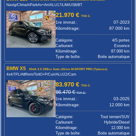
Navig/ClimaA/ParkAv+Arr/ALU17/LIM/USB/BT
21.970 €
TVA C.
1re immat.:
07-2023
Kilométrage:
87.000 km
Catégorie:
4/5 portes
Carburant:
Essence
Kilométrage:
87.000 km
Type de boîte:
Boite automatique
BMW X5
30dA 3.0 298cv Auto xDrive M-SPORT PRO (7places)
4x4/7PL/AttRem/ToitO+P/Cuir/ALU22/Cam
83.970 €
TVA C.
86.470 €
TVA C.
1re immat.:
03-2025
Kilométrage:
12.000 km
Catégorie:
Tout terrain/SUV
Carburant:
Hybride/Diesel
Kilométrage:
12.000 km
Type de boîte:
Boite automatique