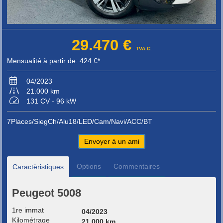
29.470 €
TVA C.
Mensualité à partir de: 424 €*
04/2023
21.000 km
131 CV - 96 kW
7Places/SiegCh/Alu18/LED/Cam/Navi/ACC/BT
Envoyer à un ami
Options
Commentaires
Caractèristiques
Peugeot 5008
1re immat
04/2023
Kilométrage
21.000 km