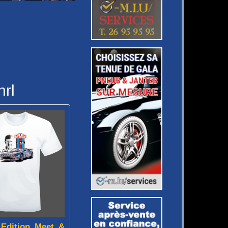
hrl
 Edition Meet &