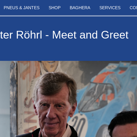
PNEUS & JANTES
SHOP
BAGHERA
SERVICES
CO
ter Röhrl - Meet and Greet