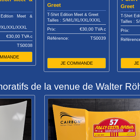
Greet
Greet
T-Shirt Edition Meet & Greet
T-Shirt Ed
 Edition Meet &
Tailles : S/M/L/XL/XXL/XXXL
Tailles :
/L/XL/XXL/XXXL
Prix:
€30,00
TVA c
Prix:
€30,00
TVA c
Référence:
TS0039
Référenc
TS0038
OMMANDE
JE COMMANDE
J
atifs de la venue de Walter Röh