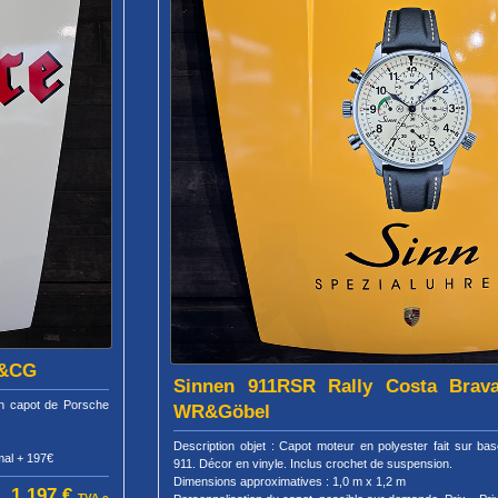
R&CG
Sinnen 911RSR Rally Costa Brava
’un capot de Porsche
WR&Göbel
Description objet : Capot moteur en polyester fait sur b
mal + 197€
911. Décor en vinyle. Inclus crochet de suspension.
Dimensions approximatives : 1,0 m x 1,2 m
1 197 €
TVA c