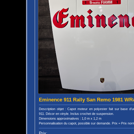
Eminence 911 Rally San Remo 1981 W
Description objet : Capot moteur en polyester fait sur base d
911. Décor en vinyle. Inclus crochet de suspension.
Dimensions approximatives : 1,0 m x 1,2 m
Personnalisation du capot, possible sur demande. Prix = Prix nor
Prix: