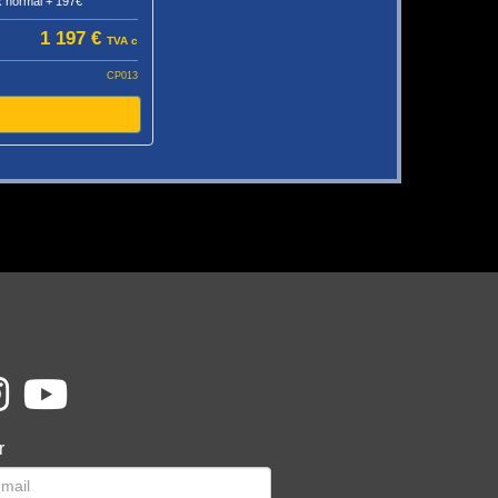
x normal + 197€
1 197 €
TVA c
CP013
r