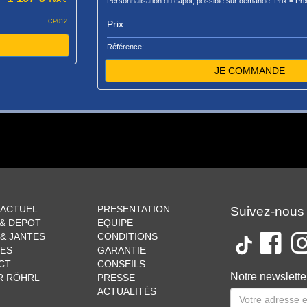
Personnalisation du capot, possible sur demande. Prix = Pri
CP012
Prix:
Référence:
JE COMMANDE
 ACTUEL
PRESENTATION
Suivez-nous
 & DEPOT
EQUIPE
& JANTES
CONDITIONS
CES
GARANTIE
CT
CONSEILS
Notre newslette
R RÖHRL
PRESSE
ACTUALITÉS