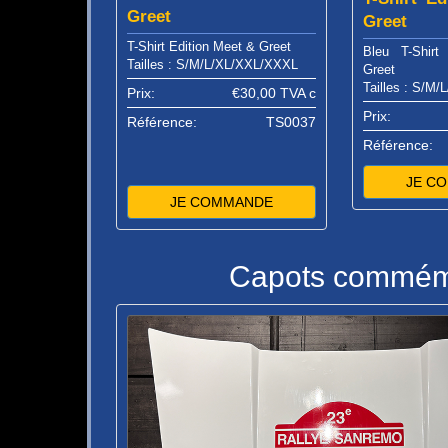
Greet
Greet
T-Shirt Edition Meet & Greet
Bleu T-Shirt
Tailles : S/M/L/XL/XXL/XXXL
Greet
Tailles : S/M
Prix:
€30,00
TVA c
Prix:
Référence:
TS0037
Référence:
JE C
JE COMMANDE
Capots commémor