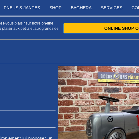
PNEUS & JANTES
SHOP
BAGHERA
SERVICES
CO
s-vous plaisir sur notre on-line
ONLINE SHOP O
 plaisir aux petits et aux grands de
simplement lui proposer un