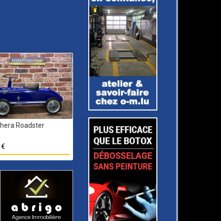
hera Roadster
 €