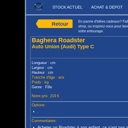
STOCK ACTUEL
ACHAT & DEPOT
En panne d'idées cadeaux? Faite
Retour
shop, ou inspirez-vous pour faire
votre entourage.
Baghera Roadster
Auto Union (Audi) Type C
Longueur : cm
Largeur : cm
Hauteur : cm
Tranche d'âge : ans
Poids : kg
Genre : Fille
Notre prix: 219 €
Options:
.
Commentaires:
Acheter un Roadster à son enfant, ce n’est pas 