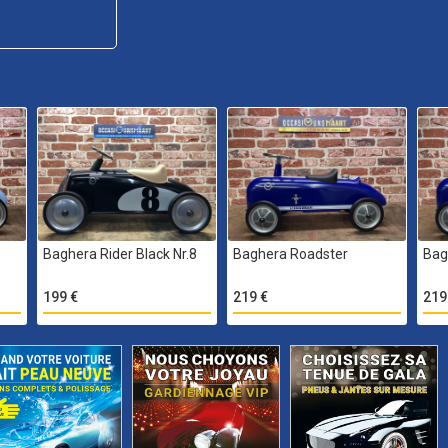
Baghera Rider Black Nr.8
Baghera Roadster
Bag
199 €
219 €
219