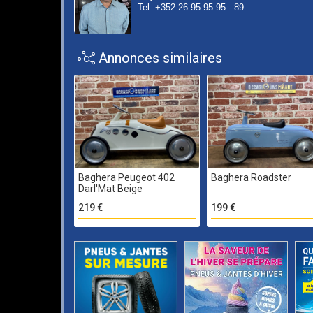
Tel: +352 26 95 95 95 - 89
Annonces similaires
Baghera Peugeot 402
Baghera Roadster
Darl'Mat Beige
219 €
199 €