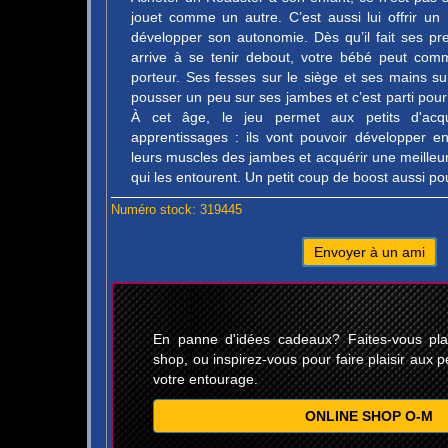
jouet comme un autre. C’est aussi lui offrir u
développer son autonomie. Dès qu’il fait ses p
arrive à se tenir debout, votre bébé peut com
porteur. Ses fesses sur le siège et ses mains sur 
pousser un peu sur ses jambes et c’est parti po
À cet âge, le jeu permet aux petits d'acq
apprentissages : ils vont pouvoir développer en
leurs muscles des jambes et acquérir une meille
qui les entourent. Un petit coup de boost aussi pou
Numéro stock: 319445
Envoyer à un ami
En panne d'idées cadeaux? Faites-vous plais
shop, ou inspirez-vous pour faire plaisir aux p
votre entourage.
ONLINE SHOP O-M