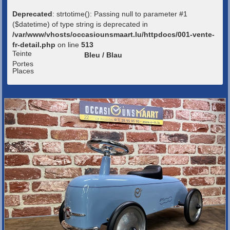
Deprecated
: strtotime(): Passing null to parameter #1
($datetime) of type string is deprecated in
/var/www/vhosts/occasiounsmaart.lu/httpdocs/001-vente-
fr-detail.php
on line
513
Teinte
Bleu / Blau
Portes
Places