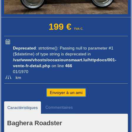
199 €
TVA C.
Deprecated
: strtotime(): Passing null to parameter #1
($datetime) of type string is deprecated in
/var/www/vhosts/occasiounsmaart.lu/httpdocs/001-
vente-fr-detail.php
on line
466
01/1970
km
Envoyer à un ami
Commentaires
Caractèristiques
Baghera Roadster