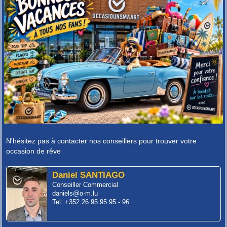
N'hésitez pas à contacter nos conseillers pour trouver votre
occasion de rêve
Daniel SANTIAGO
Conseiller Commercial
daniels@o-m.lu
Tel: +352 26 95 95 95 - 96