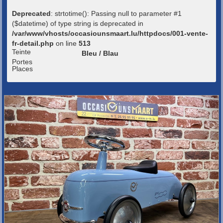
Deprecated
: strtotime(): Passing null to parameter #1
($datetime) of type string is deprecated in
/var/www/vhosts/occasiounsmaart.lu/httpdocs/001-vente-
fr-detail.php
on line
513
Teinte
Bleu / Blau
Portes
Places