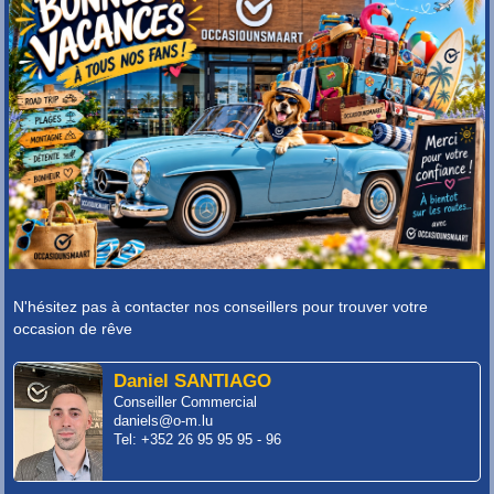
N'hésitez pas à contacter nos conseillers pour trouver votre
occasion de rêve
Daniel SANTIAGO
Conseiller Commercial
daniels@o-m.lu
Tel: +352 26 95 95 95 - 96