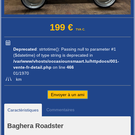
199 €
TVA C.
Deprecated
: strtotime(): Passing null to parameter #1
($datetime) of type string is deprecated in
/var/www/vhosts/occasiounsmaart.lu/httpdocs/001-
vente-fr-detail.php
on line
466
01/1970
km
Envoyer à un ami
Commentaires
Caractèristiques
Baghera Roadster