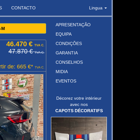
S
CONTACTO
Lingua
APRESENTAÇÃO
-M
EQUIPA
46.470 €
CONDIÇÕES
TVA C.
47.870 €
GARANTIA
TVA C.
CONSELHOS
tir de: 665 €*
TVA C.
MIDIA
EVENTOS
Décorez votre intérieur
avec nos
CAPOTS DÉCORATIFS