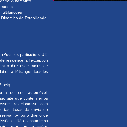
entral Automatico
fumados
multifuncoes
 Dinamico de Estabilidade
(Pour les particuliers UE:
e résidence, à l'exception
est a dire avec moins de
tion à l'étranger, tous les
Stock)
toma de seu automóvel.
so site que contém erros
ossam relacionar-se com
ertas, taxas de envio do
Reservamo-nos o direito de
omissões. Não assumimos
uais erros ou omissões