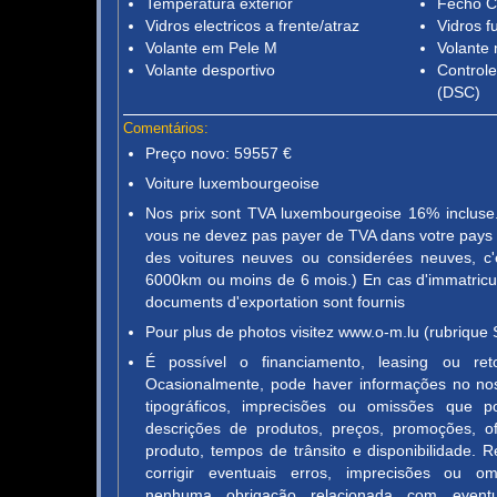
Temperatura exterior
Fecho C
Vidros electricos a frente/atraz
Vidros 
Volante em Pele M
Volante 
Volante desportivo
Controle
(DSC)
Comentários:
Preço novo: 59557 €
Voiture luxembourgeoise
Nos prix sont TVA luxembourgeoise 16% incluse. 
vous ne devez pas payer de TVA dans votre pays d
des voitures neuves ou considerées neuves, c'
6000km ou moins de 6 mois.) En cas d'immatricula
documents d'exportation sont fournis
Pour plus de photos visitez www.o-m.lu (rubrique 
É possível o financiamento, leasing ou re
Ocasionalmente, pode haver informações no nos
tipográficos, imprecisões ou omissões que p
descrições de produtos, preços, promoções, of
produto, tempos de trânsito e disponibilidade. 
corrigir eventuais erros, imprecisões ou 
nenhuma obrigação relacionada com event