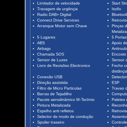
Limitador de velocidade
Start St
Travagem de urgênçia
Isofix
Radio DAB+ Digital
Bluetoot
Connect Drive Services
Retrovis
Arranque Motor sem Chave
Pinças d
Metaliz
5 Lugares
5 Portas
ABS
Apoio de
Airbags
Antirou
Chamada SOS
Encosto
Sensor de Luzes
Sensor 
Livro de Revisões Electronico
Fecho c
distãnçi
Conexão USB
Detecto
Direção assistida
ESP
Filtro de Micro Particulas
Travao d
Barras de Tejadilho
Computa
Pacote aerodinâmico M-Technic
Paletes 
Pintura Metalizada
Reconhec
Espelho anti refletos
Retrovis
Selector de modo de condução
Assentos
Spoiler traseiro
Control