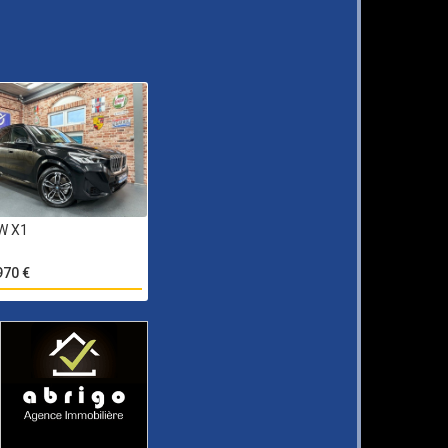
W X1
970 €