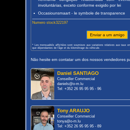
involuntárias, exceto conforme exigido por lei
Occasiounsmaart - le symbole de transparence
Numero stock322197
Enviar a um amigo
* Les mensualités affichées sont soumises aux variations relatives aux taux e
que dépendantes de l'âge et du kilométrage du véhicule.
Não hesite em contatar um dos nossos vendedores pa
Daniel SANTIAGO
Conseiller Commercial
daniels@o-m.lu
Tel: +352 26 95 95 95 - 96
Tony ARAUJO
Conseiller Commercial
tonya@o-m.lu
Tel: +352 26 95 95 95 - 89