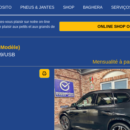
OSITO
PNEUS & JANTES
SHOP
BAGHERA
SERVIÇO
s-vous plaisir sur notre on-line
ONLINE SHOP O
 plaisir aux petits et aux grands de
 Modèle)
19/USB
Mensualité à par