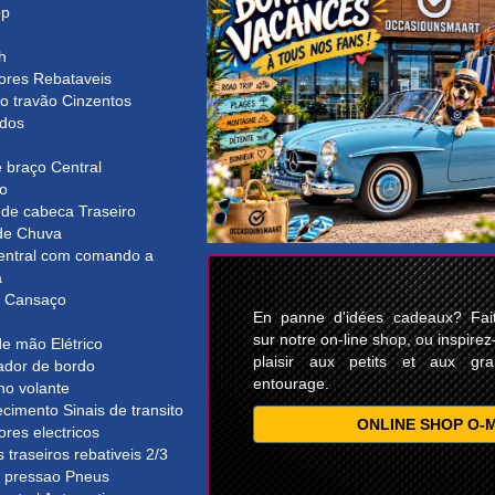
op
h
ores Rebataveis
o travão Cinzentos
ados
 braço Central
bo
 de cabeca Traseiro
de Chuva
entral com comando a
a
r Cansaço
En panne d'idées cadeaux? Faite
sur notre on-line shop, ou inspirez
e mão Elétrico
plaisir aux petits et aux gr
dor de bordo
entourage.
no volante
imento Sinais de transito
ONLINE SHOP O-
ores electricos
 traseiros rebativeis 2/3
e pressao Pneus