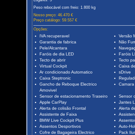
Peso rebocável com freio: 1.800 kg
Nosso preço: 46.470 €
Preço catálogo: 59.557 €
Opções:
IVA recuperavel
Versão
Garantia de fabrica
Não Fu
Pele/Alcantara
Navega
Faróis de dia LED
Faróis 
Tecto de abrir
Tecto p
Virtual Cockpit
Caixa d
Ar condicionado Automatico
sDrive
Caixa Steptronic
Regulad
Gancho de Reboque Electrico
Camara
Amovivel
Sensor de estacionamento Traseiro
Sensor 
Apple CarPlay
Jantes L
Alerta de colisão Frontal
Alerta d
Assistente de Faixa
Assiste
BMW Live Cockpit Plus
Assentos
Assentos Desportivos
Auto-Ho
Cofre de Bagageira Electrico
Pack Il