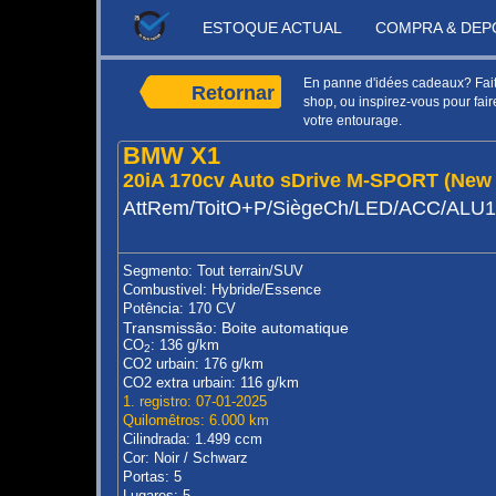
ESTOQUE ACTUAL
COMPRA & DEP
En panne d'idées cadeaux? Faite
Retornar
shop, ou inspirez-vous pour faire
votre entourage.
BMW X1
20iA 170cv Auto sDrive M-SPORT (New
AttRem/ToitO+P/SiègeCh/LED/ACC/ALU
Segmento: Tout terrain/SUV
Combustivel: Hybride/Essence
Potência: 170 CV
Transmissão: Boite automatique
CO
: 136 g/km
2
CO2 urbain: 176 g/km
CO2 extra urbain: 116 g/km
1. registro: 07-01-2025
Quilomêtros: 6.000 km
Cilindrada: 1.499 ccm
Cor: Noir / Schwarz
Portas: 5
Lugares: 5