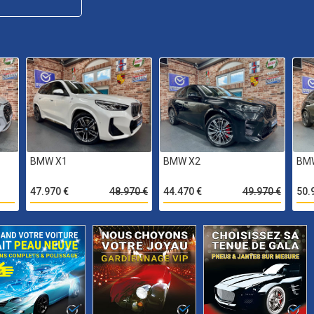
BMW X1
BMW X2
BM
47.970 €
48.970 €
44.470 €
49.970 €
50.