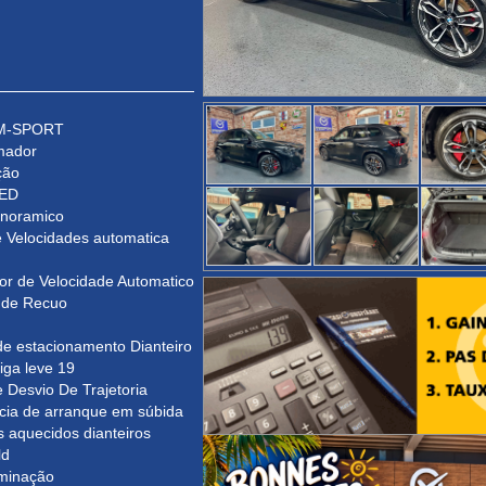
 M-SPORT
mador
ção
LED
anoramico
e Velocidades automatica
or de Velocidade Automatico
 de Recuo
de estacionamento Dianteiro
iga leve 19
e Desvio De Trajetoria
ncia de arranque em súbida
 aquecidos dianteiros
ld
uminação