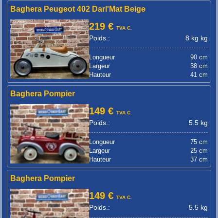
Baghera Peugeot 402 Darl'Mat Beige
219 €
TVA C.
Poids.:
8 kg kg
Longueur
90 cm
Largeur
38 cm
Hauteur
41 cm
Baghera Pompier
149 €
TVA C.
Poids.:
5.5 kg
Longueur
75 cm
Largeur
25 cm
Hauteur
37 cm
Baghera Pompier
149 €
TVA C.
Poids.:
5.5 kg