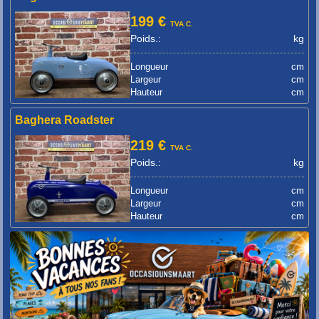
199 €
TVA C.
Poids.:
kg
Longueur
cm
Largeur
cm
Hauteur
cm
Baghera Roadster
219 €
TVA C.
Poids.:
kg
Longueur
cm
Largeur
cm
Hauteur
cm