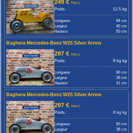
249 €
TVA C.
Poids.:
12.5 kg
Longueur
94 cm
Largeur
40 cm
Hauteur
50 cm
Baghera Mercedes-Benz W25 Silver Arrow
297 €
TVA C.
Poids.:
8 kg kg
Longueur
90 cm
Largeur
38 cm
Hauteur
41 cm
Baghera Mercedes-Benz W25 Silver Arrow
297 €
TVA C.
Poids.:
8 kg kg
Longueur
90 cm
Largeur
38 cm