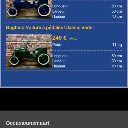
Longueur
80 cm
Largeur
50 cm
Hauteur
40 cm
Baghera Voiture à pédales Classic Verte
249 €
TVA C.
Poids.:
11 kg
Longueur
80 cm
Largeur
50 cm
Hauteur
40 cm
Occasiounsmaart