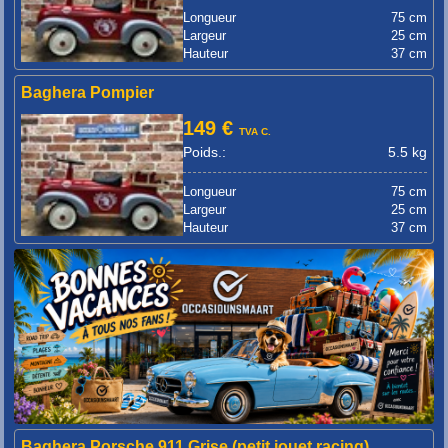
Longueur
75 cm
Largeur
25 cm
Hauteur
37 cm
Baghera Pompier
149 €
TVA C.
Poids.:
5.5 kg
Longueur
75 cm
Largeur
25 cm
Hauteur
37 cm
Baghera Porsche 911 Grise (petit jouet racing)