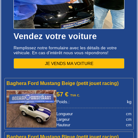
Vendez votre voiture
Remplissez notre formulaire avec les détails de votre
véhicule. En cas d'intérêt nous vous répondrons!
JE VENDS MA VOITURE
Baghera Ford Mustang Beige (petit jouet racing)
57 €
TVA C.
Poids.:
kg
Longueur
cm
Largeur
cm
Hauteur
cm
Baghera Ford Mustang Bleue (petit jouet racing)