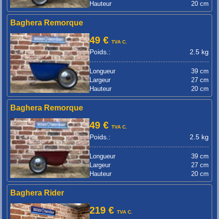
Hauteur
20 cm
Baghera Remorque
49 €
TVA C.
Poids.:
2.5 kg
Longueur
39 cm
Largeur
27 cm
Hauteur
20 cm
Baghera Remorque
49 €
TVA C.
Poids.:
2.5 kg
Longueur
39 cm
Largeur
27 cm
Hauteur
20 cm
Baghera Rider
219 €
TVA C.