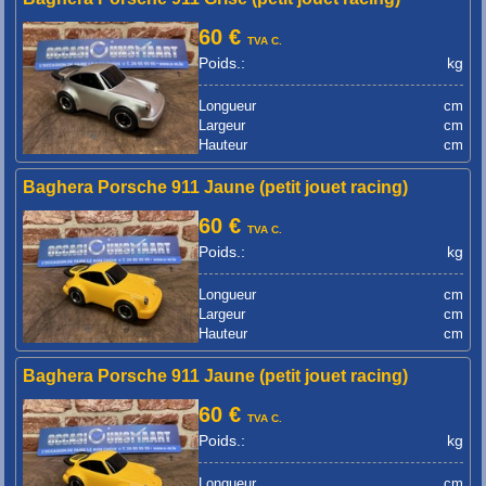
60 €
TVA C.
Poids.:
kg
Longueur
cm
Largeur
cm
Hauteur
cm
Baghera Porsche 911 Jaune (petit jouet racing)
60 €
TVA C.
Poids.:
kg
Longueur
cm
Largeur
cm
Hauteur
cm
Baghera Porsche 911 Jaune (petit jouet racing)
60 €
TVA C.
Poids.:
kg
Longueur
cm