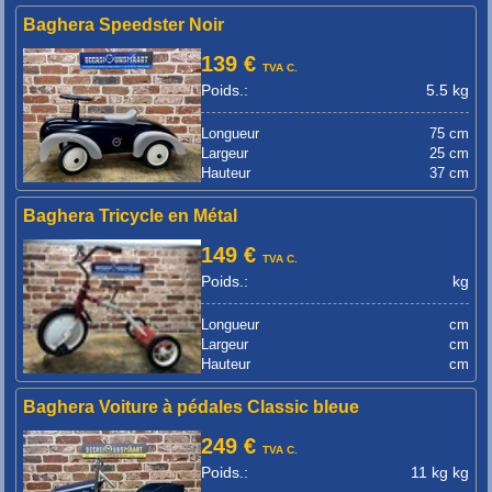
Baghera Speedster Noir
139 €
TVA C.
Poids.:
5.5 kg
Longueur
75 cm
Largeur
25 cm
Hauteur
37 cm
Baghera Tricycle en Métal
149 €
TVA C.
Poids.:
kg
Longueur
cm
Largeur
cm
Hauteur
cm
Baghera Voiture à pédales Classic bleue
249 €
TVA C.
Poids.:
11 kg kg