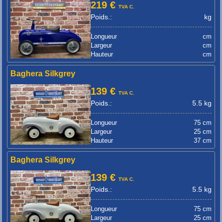
219 €
TVA C.
Poids.:
kg
Longueur
cm
Largeur
cm
Hauteur
cm
Baghera Silkgrey
139 €
TVA C.
Poids.:
5.5 kg
Longueur
75 cm
Largeur
25 cm
Hauteur
37 cm
Baghera Silkgrey
139 €
TVA C.
Poids.:
5.5 kg
Longueur
75 cm
Largeur
25 cm