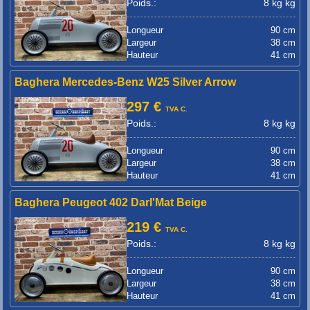
Poids.:
8 kg kg
Longueur
90 cm
Largeur
38 cm
Hauteur
41 cm
Baghera Mercedes-Benz W25 Silver Arrow
297 €
TVA C.
Poids.:
8 kg kg
Longueur
90 cm
Largeur
38 cm
Hauteur
41 cm
Baghera Peugeot 402 Darl'Mat Beige
219 €
TVA C.
Poids.:
8 kg kg
Longueur
90 cm
Largeur
38 cm
Hauteur
41 cm