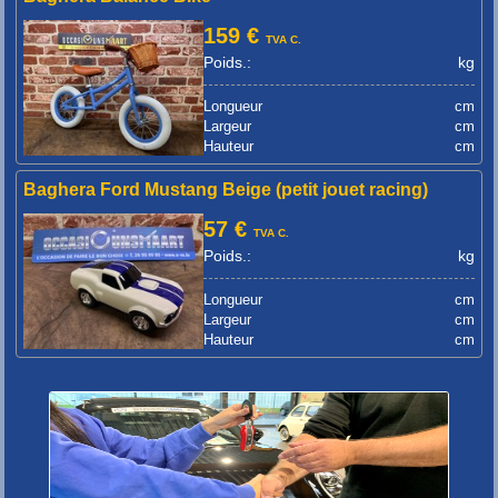
159 €
TVA C.
Poids.:
kg
Longueur
cm
Largeur
cm
Hauteur
cm
Baghera Ford Mustang Beige (petit jouet racing)
57 €
TVA C.
Poids.:
kg
Longueur
cm
Largeur
cm
Hauteur
cm