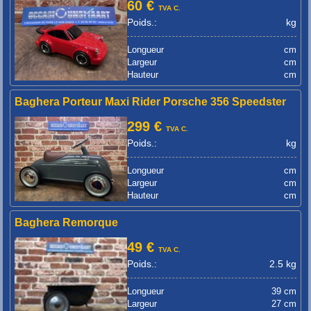
60 €
TVA C.
Poids.:
kg
Longueur
cm
Largeur
cm
Hauteur
cm
Baghera Porteur Maxi Rider Porsche 356 Speedster
299 €
TVA C.
Poids.:
kg
Longueur
cm
Largeur
cm
Hauteur
cm
Baghera Remorque
49 €
TVA C.
Poids.:
2.5 kg
Longueur
39 cm
Largeur
27 cm