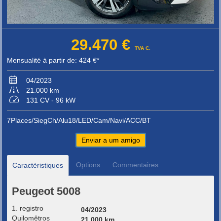
29.470 €
TVA C.
Mensualité à partir de: 424 €*
04/2023
21.000 km
131 CV - 96 kW
7Places/SiegCh/Alu18/LED/Cam/Navi/ACC/BT
Enviar a um amigo
Options
Commentaires
Caractèristiques
Peugeot 5008
1. registro
04/2023
Quilomêtros
21.000 km