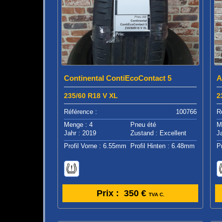
Continental ContiEcoContact 5
A
235/60 R18 V XL
2
Référence :
100766
R
Menge : 4
Pneu été
M
Jahr : 2019
Zustand : Excellent
J
Profil Vorne : 6.55mm
Profil Hinten : 6.48mm
P
Prix :
350 €
TVA C.