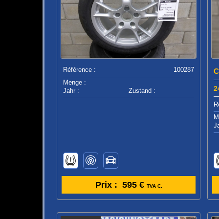
Référence :
100287
C
Menge :
2
Jahr :
Zustand :
R
M
J
Prix :
595 €
TVA C.