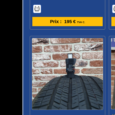
Prix :
195 €
TVA C.