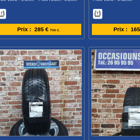
Prix :
285 €
Prix :
165
TVA C.