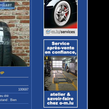
 HP
100697
eu été
stand : Bien