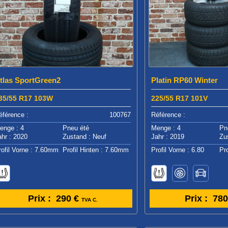
tlas SportGreen2
Platin RP60 Winter
35/55 R17 103W
225/55 R17 101V
éférence :
100767
Référence :
enge : 4
Pneu été
Menge : 4
Pn
ahr : 2020
Zustand : Neuf
Jahr : 2019
Zu
rofil Vorne : 7.60mm
Profil Hinten : 7.60mm
Profil Vorne : 6.80
Pro
Prix :
290 €
Prix :
780
TVA C.