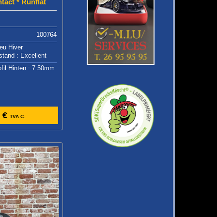
tact * Runflat
100764
eu Hiver
stand : Excellent
ofil Hinten : 7.50mm
 €
TVA C.