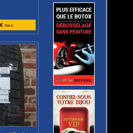
 €
TVA C.