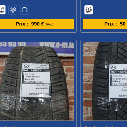
Prix :
990 €
Prix :
50
TVA C.