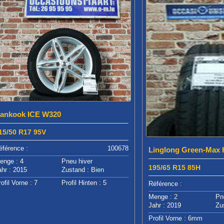
ankook ICE W320
15/50 R17 95V
éférence :
100678
Linglong Green-Max
enge : 4
Pneu hiver
195/65 R15 85H
ahr : 2015
Zustand : Bien
ofil Vorne : 7
Profil Hinten : 5
Référence :
Menge : 2
Pn
Jahr : 2019
Zu
Profil Vorne : 6mm