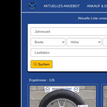
AKTUELLES ANGEBOT
ANKAUF & 
Aktuelle Liste unse
Suchen
Ergebnisse : 126