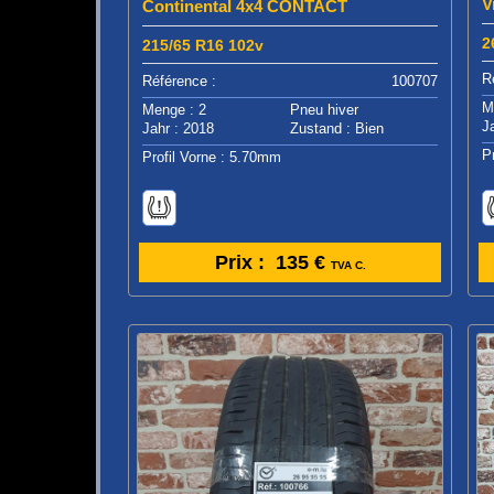
V
Continental 4x4 CONTACT
2
215/65 R16 102v
R
Référence :
100707
M
Menge : 2
Pneu hiver
J
Jahr : 2018
Zustand : Bien
P
Profil Vorne : 5.70mm
Prix :
135 €
TVA C.