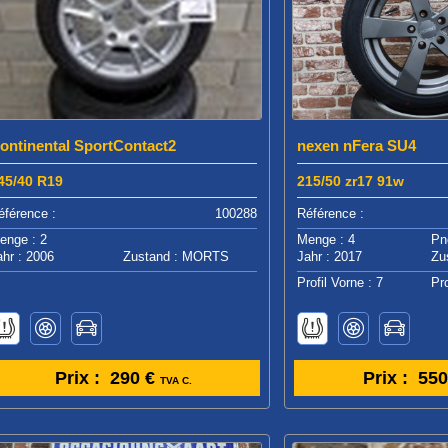
ontinental SportContact2
nexen nFera SU4
45/40 R19
215/50 zr17 91w
éférence :
100288
Référence :
enge : 2
Menge : 4
Pn
ahr : 2006
Zustand : MORTS
Jahr : 2017
Zu
Profil Vorne : 7
Pro
Prix :
290 €
Prix :
550
TVA C.