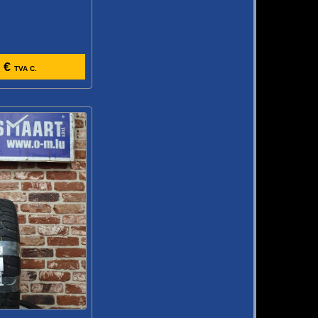
 €
TVA C.