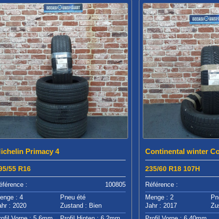
ichelin Primacy 4
Continental winter C
95/55 R16
235/60 R18 107H
éférence :
100805
Référence :
enge : 4
Pneu été
Menge : 2
Pn
ahr : 2020
Zustand : Bien
Jahr : 2017
Zu
rofil Vorne : 5.6mm
Profil Hinten : 6.2mm
Profil Vorne : 6.40mm