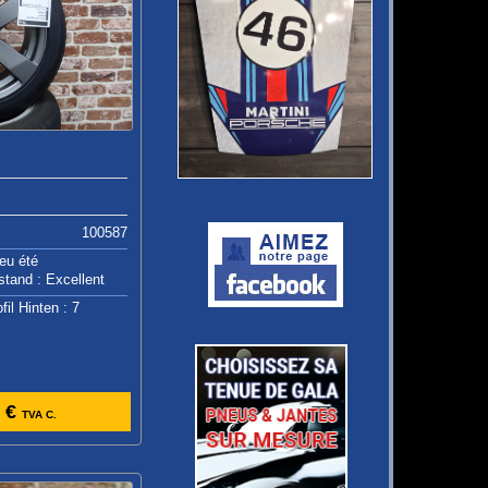
100587
eu été
stand : Excellent
fil Hinten : 7
 €
TVA C.