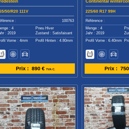
redestein
Continental wintercon
65/50/R20 111V
225/60 R17 99H
éférence :
100763
Référence :
enge : 4
Pneu Hiver
Menge : 4
Pn
ahr : 2019
Zustand : Satisfaisant
Jahr : 2019
Zu
rofil Vorne : 4mm
Profil Hinten : 4.80mm
Profil Vorne : 6.40mm
Pr
Prix :
890 €
Prix :
750
TVA C.