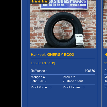
Hankook KINERGY ECO2
H
195/65 R15 91¶
2
Référence :
100676
R
Menge : 4
Pneu été
M
Jahr : 2019
Zustand : neuf
J
Profil Vorne : 8
Profil Hinten : 8
Pr