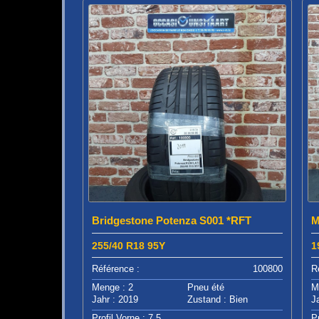
Bridgestone Potenza S001 *RFT
M
255/40 R18 95Y
1
Référence :
100800
R
Menge : 2
Pneu été
M
Jahr : 2019
Zustand : Bien
J
Profil Vorne : 7.5
P