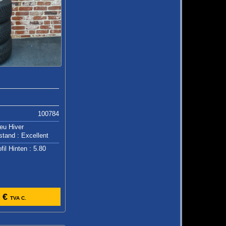
100784
eu Hiver
stand : Excellent
fil Hinten : 5.80
 €
TVA C.