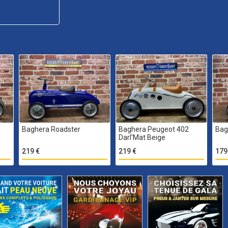
Baghera Roadster
Baghera Peugeot 402
Bag
Darl'Mat Beige
219 €
219 €
179