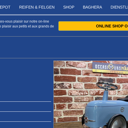
DEPOT
REIFEN & FELGEN
SHOP
BAGHERA
DIENST
s-vous plaisir sur notre on-line
ONLINE SHOP O
 plaisir aux petits et aux grands de