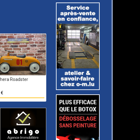
hera Roadster
 €