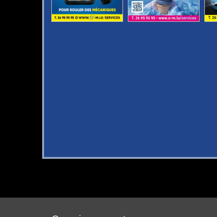
Occasiounsmaart
AKTUE
5, Z.A.C. Happerfeld
ANKAU
L-9806 Hosingen
REIFEN