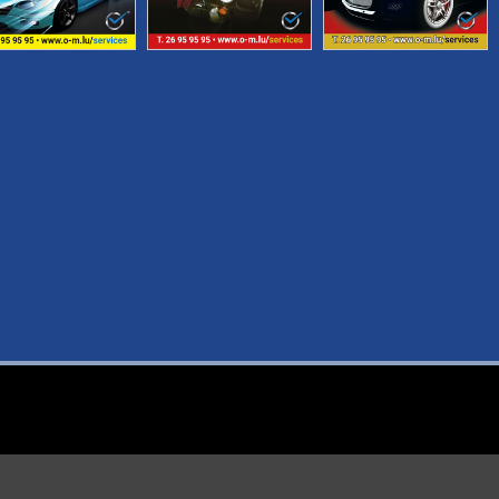
LLES ANGEBOT
PRÄSENTATION
Folgen Sie u
F & DEPOT
TEAM
 & FELGEN
BEDINGUNGEN