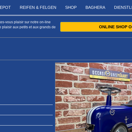
DEPOT
REIFEN & FELGEN
SHOP
BAGHERA
DIENST
s-vous plaisir sur notre on-line
ONLINE SHOP O
 plaisir aux petits et aux grands de