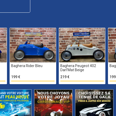
Baghera Rider Bleu
Baghera Peugeot 402
Bag
Darl'Mat Beige
199 €
219 €
199