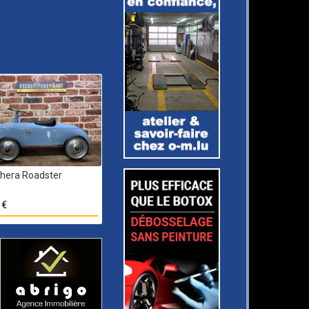
hera Roadster
 €