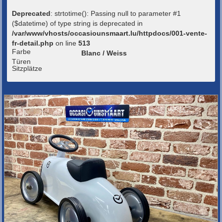
Deprecated
: strtotime(): Passing null to parameter #1
($datetime) of type string is deprecated in
/var/www/vhosts/occasiounsmaart.lu/httpdocs/001-vente-
fr-detail.php
on line
513
Farbe
Blanc / Weiss
Türen
Sitzplätze