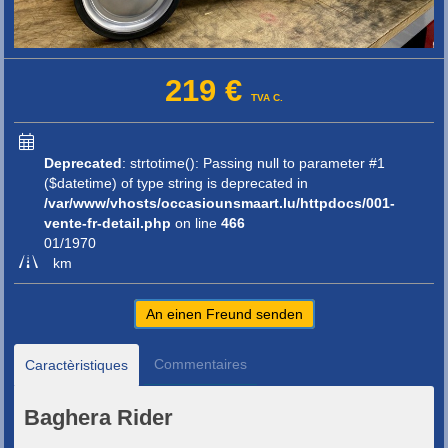
219 €
TVA C.
Deprecated
: strtotime(): Passing null to parameter #1
($datetime) of type string is deprecated in
/var/www/vhosts/occasiounsmaart.lu/httpdocs/001-
vente-fr-detail.php
on line
466
01/1970
km
An einen Freund senden
Commentaires
Caractèristiques
Baghera Rider