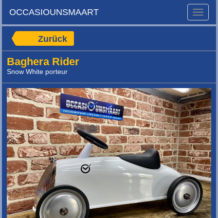
OCCASIOUNSMAART
Toggle
naviga
Zurück
Baghera Rider
Snow White porteur