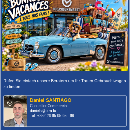
Rufen Sie einfach unsere Beratern um Ihr Traum Gebrauchtwagen
zu finden
Daniel SANTIAGO
Conseiller Commercial
daniels@o-m.lu
Tel: +352 26 95 95 95 - 96