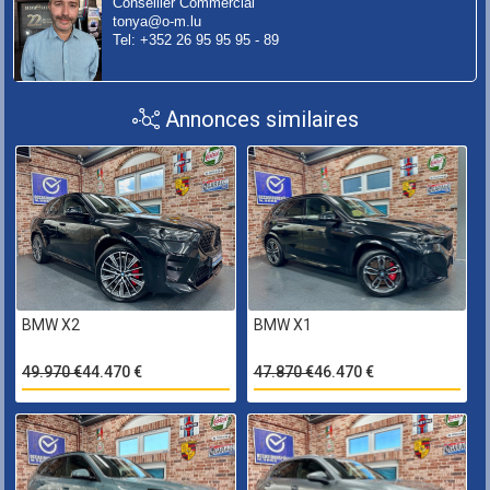
Conseiller Commercial
tonya@o-m.lu
Tel: +352 26 95 95 95 - 89
Annonces similaires
BMW X2
BMW X1
49.970 €
44.470 €
47.870 €
46.470 €