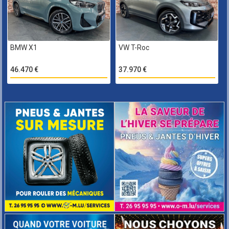
BMW X1
VW T-Roc
46.470 €
37.970 €