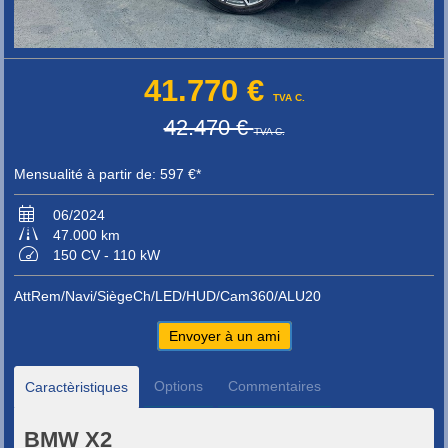
41.770 €
TVA C.
42.470 €
TVA C.
Mensualité à partir de: 597 €*
06/2024
47.000 km
150 CV - 110 kW
AttRem/Navi/SiègeCh/LED/HUD/Cam360/ALU20
Envoyer à un ami
Options
Commentaires
Caractèristiques
BMW X2