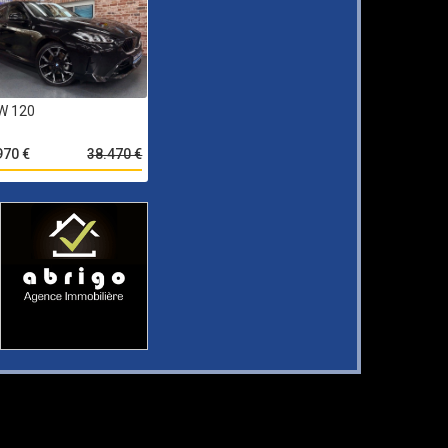
W 120
970 €
38.470 €