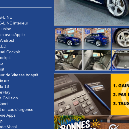
 S-LINE
S-LINE intérieur
 usine
on avec Apple
/Android
LED
tual Cockpit
Cockpit
to
ist
ur de Vitesse Adaptif
ic arr
lu 18
arPlay
e Collision
port
t en cas d'urgence
one Apps
op
de Vocal