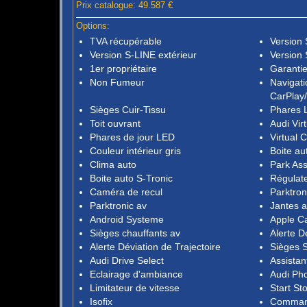
Prix catalogue: 49.587 €
Options:
TVA récupérable
Version
Version S-LINE extérieur
Version 
1er propriétaire
Garantie
Non Fumeur
Navigati
CarPlay
Sièges Cuir-Tissu
Phares 
Toit ouvrant
Audi Vir
Phares de jour LED
Virtual 
Couleur intérieur gris
Boite au
Clima auto
Park Ass
Boite auto S-Tronic
Régulate
Caméra de recul
Parktron
Parktronic av
Jantes a
Android Systeme
Apple C
Sièges chauffants av
Alerte D
Alerte Déviation de Trajectoire
Sièges S
Audi Drive Select
Assistan
Eclairage d'ambiance
Audi Ph
Limitateur de vitesse
Start St
Isofix
Comman