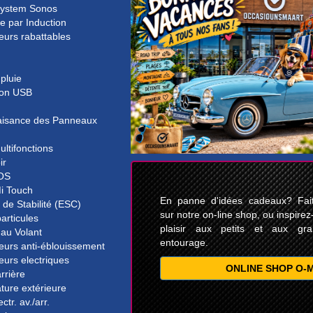
ystem Sonos
e par Induction
eurs rabattables
pluie
on USB
isance des Panneaux
ultifonctions
ir
OS
i Touch
En panne d'idées cadeaux? Faite
 de Stabilité (ESC)
sur notre on-line shop, ou inspirez
particules
plaisir aux petits et aux gr
 au Volant
entourage.
eurs anti-éblouissement
eurs electriques
ONLINE SHOP O-
rrière
ture extérieure
ectr. av./arr.