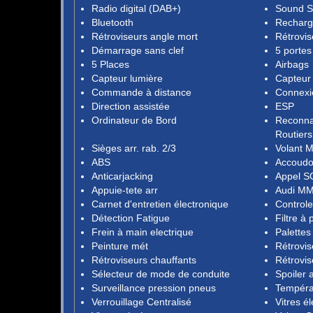
Radio digital (DAB+)
Sound S
Bluetooth
Recharg
Rétroviseurs angle mort
Rétrovis
Démarrage sans clef
5 portes
5 Places
Airbags
Capteur lumière
Capteur 
Commande à distance
Connexi
Direction assistée
ESP
Ordinateur de Bord
Reconna
Routiers
Sièges arr. rab. 2/3
Volant M
ABS
Accoudo
Anticarjacking
Appel S
Appuie-tete arr
Audi MM
Carnet d'entretien électronique
Controle
Détection Fatigue
Filtre à 
Frein à main electrique
Palettes
Peinture mét
Rétrovis
Rétroviseurs chauffants
Rétrovis
Sélecteur de mode de conduite
Spoiler a
Surveillance pression pneus
Tempéra
Verrouillage Centralisé
Vitres él