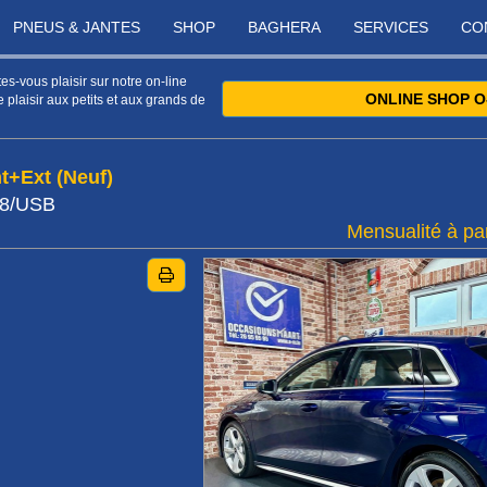
PNEUS & JANTES
SHOP
BAGHERA
SERVICES
CO
s-vous plaisir sur notre on-line
ONLINE SHOP O
 plaisir aux petits et aux grands de
t+Ext (Neuf)
18/USB
Mensualité à par