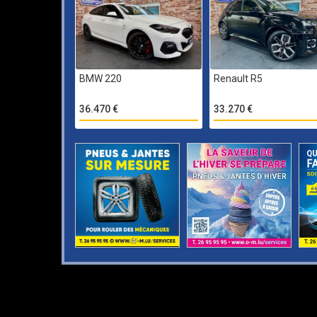
BMW 220
Renault R5
36.470 €
33.270 €