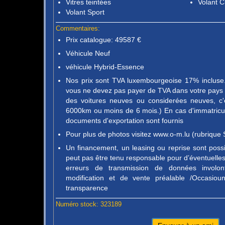
Vitres teintées
Volant C
Volant Sport
Commentaires:
Prix catalogue: 49587 €
Véhicule Neuf
véhicule Hybrid-Essence
Nos prix sont TVA luxembourgeoise 17% incluse. 
vous ne devez pas payer de TVA dans votre pays d
des voitures neuves ou considerées neuves, c'
6000km ou moins de 6 mois.) En cas d'immatricula
documents d'exportation sont fournis
Pour plus de photos visitez www.o-m.lu (rubrique 
Un financement, un leasing ou reprise sont pos
peut pas être tenu responsable pour d’éventuelles 
erreurs de transmission de données involon
modification et de vente préalable /Occasio
transparence
Numéro stock: 323189