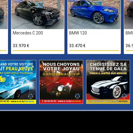
Mercedes C 200
BMW 120
BM
33.970 €
33.470 €
36.