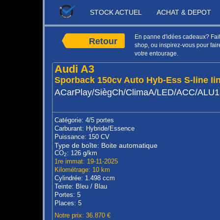
STOCK ACTUEL
ACHAT & DEPOT
En panne d'idées cadeaux? Faite
Retour
shop, ou inspirez-vous pour faire
votre entourage.
Audi A3
Sporback 150cv Auto Hyb-Ess S-line Iin
ACarPlay/SiègCh/ClimaA/LED/ACC/ALU
Catégorie: 4/5 portes
Carburant: Hybride/Essence
Puissance: 150 CV
Type de boîte: Boite automatique
CO
: 126 g/km
2
1re immat: 19-11-2025
Kilométrage: 10 km
Cylindrée: 1.498 ccm
Teinte: Bleu / Blau
Portes: 5
Places: 5
Notre prix: 36.870 €