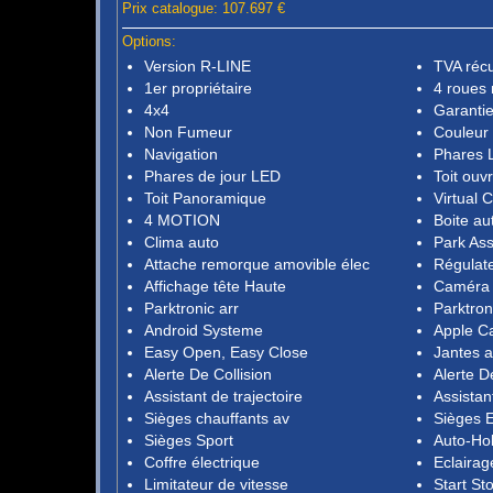
Prix catalogue: 107.697 €
Options:
Version R-LINE
TVA réc
1er propriétaire
4 roues 
4x4
Garantie
Non Fumeur
Couleur 
Navigation
Phares 
Phares de jour LED
Toit ouv
Toit Panoramique
Virtual 
4 MOTION
Boite au
Clima auto
Park Ass
Attache remorque amovible élec
Régulate
Affichage tête Haute
Caméra 
Parktronic arr
Parktron
Android Systeme
Apple C
Easy Open, Easy Close
Jantes a
Alerte De Collision
Alerte D
Assistant de trajectoire
Assistan
Sièges chauffants av
Sièges E
Sièges Sport
Auto-Ho
Coffre électrique
Eclaira
Limitateur de vitesse
Start St