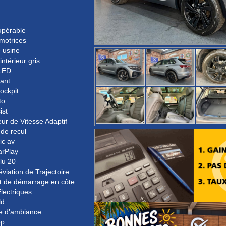
upérable
motrices
 usine
intérieur gris
LED
rant
Cockpit
to
ist
ur de Vitesse Adaptif
de recul
ic av
arPlay
lu 20
éviation de Trajectoire
t de démarrage en côte
lectriques
ld
ge d'ambiance
op