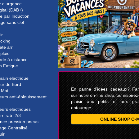
e d'urgence
gital (DAB+)
e par Induction
ge sans clef
ir
acking
ete arr
pluie
e à distance
n Fatigue
main electrique
eur de Bord
En panne d'idées cadeaux? Faite
 Matt
sur notre on-line shop, ou inspirez
eurs anti-éblouissement
plaisir aux petits et aux gr
entourage.
eurs electriques
rr. rab. 2/3
ONLINE SHOP O-
ance pression pneus
lage Centralisé
uir