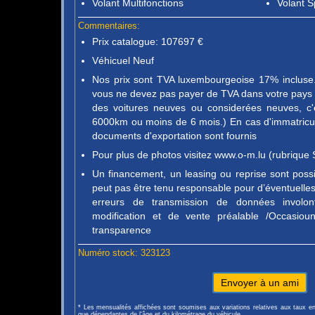
Volant Multifonctions
Volant S
Commentaires:
Prix catalogue: 107697 €
Véhicuel Neuf
Nos prix sont TVA luxembourgeoise 17% incluse. 
vous ne devez pas payer de TVA dans votre pays d
des voitures neuves ou considerées neuves, c'
6000km ou moins de 6 mois.) En cas d'immatricula
documents d'exportation sont fournis
Pour plus de photos visitez www.o-m.lu (rubrique 
Un financement, un leasing ou reprise sont pos
peut pas être tenu responsable pour d’éventuelles 
erreurs de transmission de données involon
modification et de vente préalable /Occasio
transparence
Numéro stock: 323123
Envoyer à un ami
* Les mensualités affichées sont soumises aux variations relatives aux taux e
que dépendantes de l'âge et du kilométrage du véhicule.