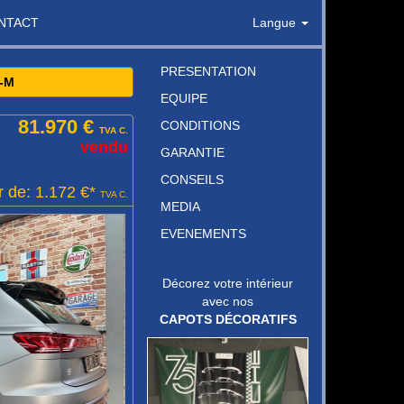
NTACT
Langue
PRESENTATION
-M
EQUIPE
81.970 €
CONDITIONS
TVA C.
vendu
GARANTIE
CONSEILS
r de: 1.172 €*
TVA C.
MEDIA
EVENEMENTS
Décorez votre intérieur
avec nos
CAPOTS DÉCORATIFS