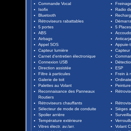
Commande Vocal
Freinag
Isofix
Radio di
Bluetooth
Recharg
Rétroviseurs rabattables
Démarra
5 portes
5 Places
ABS
Accoudo
Airbags
Anticarj
Appel SOS
Appuie-t
Capteur lumière
Capteur 
Carnet d'entretien électronique
Command
Connexion USB
Détectio
Direction assistée
ESP
Filtre à particules
Frein à 
Galerie de toit
Ordinat
Palettes au Volant
Peinture
Reconnaisance des Panneaux
Rétrovis
Routiers
Rétroviseurs chauffants
Rétrovis
Sélecteur de mode de conduite
Sièges a
Spoiler arrière
Surveill
Température extérieure
Verrouil
Vitres électr. av./arr.
Volant C