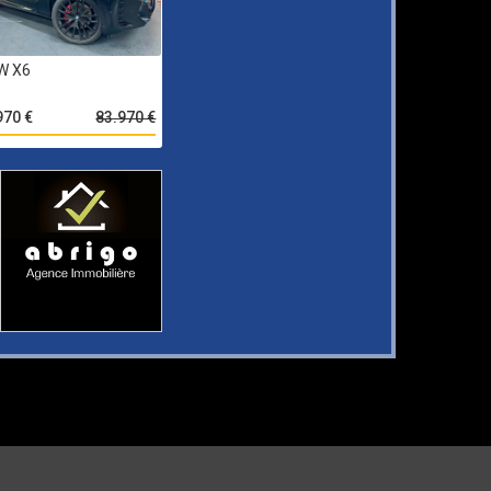
W X6
970 €
83.970 €