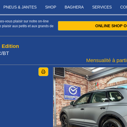
PNEUS & JANTES
SHOP
BAGHERA
SERVICES
CO
s-vous plaisir sur notre on-line
ONLINE SHOP O
 plaisir aux petits et aux grands de
 Edition
C/BT
Mensualité à parti