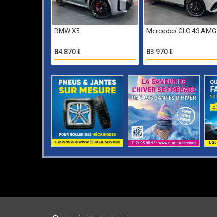
BMW X5
Mercedes GLC 43 AMG
84.870 €
83.970 €