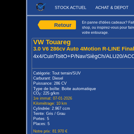
STOCK ACTUEL
ACHAT & DEPOT
En panne d'idées cadeaux? Faite
Retour
shop, ou inspirez-vous pour faire
votre entourage.
VW Touareg
3.0 V6 286cv Auto 4Motion R-LINE Final
4x4/Cuir/ToitO+P/Nav/SiègCh/ALU20/AC
Catégorie: Tout terrain/SUV
Carburant: Diesel
Puissance: 286 CV
Type de boîte: Boite automatique
CO
: 225 g/km
2
1re immat: 07-01-2026
Kilométrage: 10 km
Cylindrée: 2.967 ccm
Teinte: Gris / Grau
Portes: 5
Places: 5
Notre prix: 81.970 €