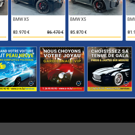
BMW X5
BMW X5
BM
83.970 €
86.470 €
85.870 €
81.