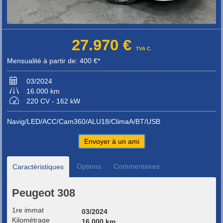
27.970 €
TVA C.
Mensualité à partir de: 400 €*
03/2024
16.000 km
220 CV - 162 kW
Navig/LED/ACC/Cam360/ALU18/ClimaA/BT/USB
Envoyer à un ami
Options
Commentaires
Caractèristiques
Peugeot 308
1re immat
03/2024
Kilométrage
16.000 km