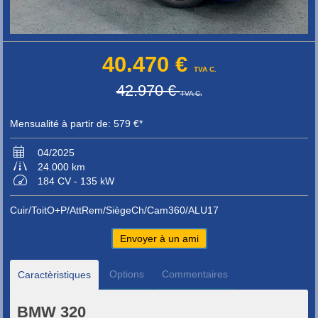
40.470 €
TVA C.
42.970 €
TVA C.
Mensualité à partir de: 579 €*
04/2025
24.000 km
184 CV - 135 kW
Cuir/ToitO+P/AttRem/SiègeCh/Cam360/ALU17
Envoyer à un ami
Options
Commentaires
Caractèristiques
BMW 320