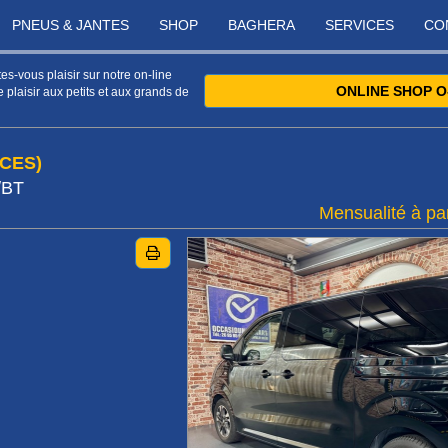
PNEUS & JANTES
SHOP
BAGHERA
SERVICES
CO
s-vous plaisir sur notre on-line
ONLINE SHOP O
 plaisir aux petits et aux grands de
ACES)
/BT
Mensualité à par