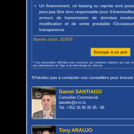
Un financement, un leasing ou reprise sont pos
peut pas être tenu responsable pour d’éventuelles 
erreurs de transmission de données involon
modification et de vente préalable /Occasio
transparence
Numéro stock: 322878
Envoyer à un ami
* Les mensualités affichées sont soumises aux variations relatives aux taux e
que dépendantes de l'âge et du kilométrage du véhicule.
N'hésitez pas à contacter nos conseillers pour trouve
Daniel SANTIAGO
Conseiller Commercial
daniels@o-m.lu
Tel: +352 26 95 95 95 - 96
Tony ARAUJO