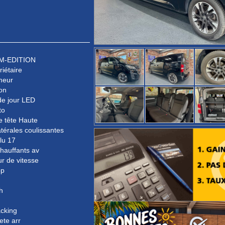
 M-EDITION
riétaire
meur
on
de jour LED
to
e tête Haute
atérales coulissantes
lu 17
hauffants av
ur de vitesse
op
h
acking
ete arr