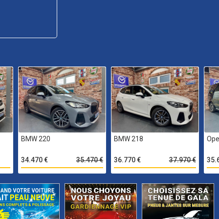
BMW 220
BMW 218
Ope
34.470 €
35.470 €
36.770 €
37.970 €
35.