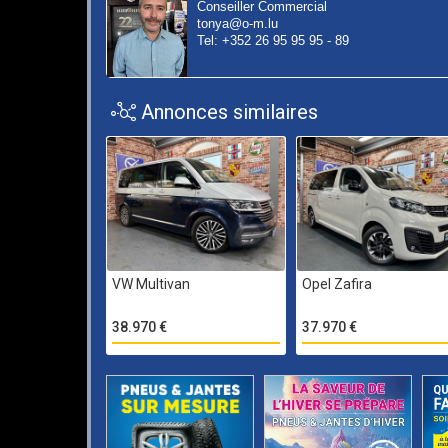
Conseiller Commercial
tonya@o-m.lu
Tel: +352 26 95 95 95 - 89
Annonces similaires
VW Multivan
Opel Zafira
38.970 €
37.970 €