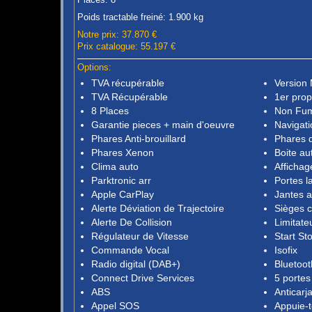
Poids tractable freiné: 1.900 kg
Notre prix: 37.870 €
Prix catalogue: 55.197 €
Options:
TVA récupérable
Version
TVA Récupérable
1er prop
8 Places
Non Fu
Garantie pieces + main d'oeuvre
Navigati
Phares Anti-brouillard
Phares 
Phares Xenon
Boite au
Clima auto
Affichag
Parktronic arr
Portes l
Apple CarPlay
Jantes a
Alerte Déviation de Trajectoire
Sièges c
Alerte De Collision
Limitate
Régulateur de Vitesse
Start St
Commande Vocal
Isofix
Radio digital (DAB+)
Bluetoot
Connect Drive Services
5 portes
ABS
Anticarj
Appel SOS
Appuie-t