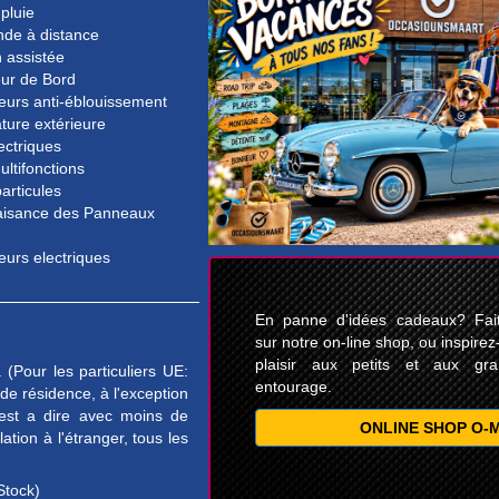
pluie
e à distance
n assistée
eur de Bord
eurs anti-éblouissement
ture extérieure
lectriques
ultifonctions
particules
isance des Panneaux
eurs electriques
En panne d'idées cadeaux? Faite
sur notre on-line shop, ou inspirez
plaisir aux petits et aux gr
(Pour les particuliers UE:
entourage.
e résidence, à l'exception
est a dire avec moins de
ONLINE SHOP O-
tion à l'étranger, tous les
Stock)