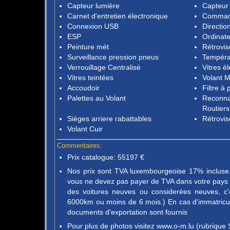
Capteur lumière
Capteur 
Carnet d'entretien électronique
Command
Connexion USB
Directio
ESP
Ordinat
Peinture mét
Rétrovis
Surveillance pression pneus
Tempéra
Verrouillage Centralisé
Vitres é
Vitres teintées
Volant M
Accoudoir
Filtre à 
Palettes au Volant
Reconna
Routiers
Sièges arriere rabattables
Rétrovis
Volant Cuir
Commentaires:
Prix catalogue: 55197 €
Nos prix sont TVA luxembourgeoise 17% incluse. 
vous ne devez pas payer de TVA dans votre pays d
des voitures neuves ou considerées neuves, c'
6000km ou moins de 6 mois.) En cas d'immatricula
documents d'exportation sont fournis
Pour plus de photos visitez www.o-m.lu (rubrique 