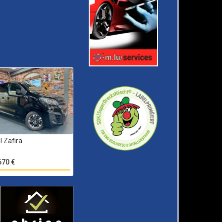
l Zafira
670 €