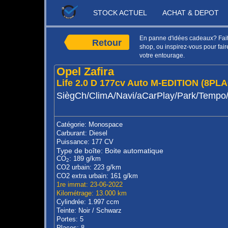
STOCK ACTUEL
ACHAT & DEPOT
En panne d'idées cadeaux? Faite
Retour
shop, ou inspirez-vous pour faire
votre entourage.
Opel Zafira
Life 2.0 D 177cv Auto M-EDITION (8PL
SiègCh/ClimA/Navi/aCarPlay/Park/Tempo
Catégorie: Monospace
Carburant: Diesel
Puissance: 177 CV
Type de boîte: Boite automatique
CO
: 189 g/km
2
CO2 urbain: 223 g/km
CO2 extra urbain: 161 g/km
1re immat: 23-06-2022
Kilométrage: 13.000 km
Cylindrée: 1.997 ccm
Teinte: Noir / Schwarz
Portes: 5
Places: 8