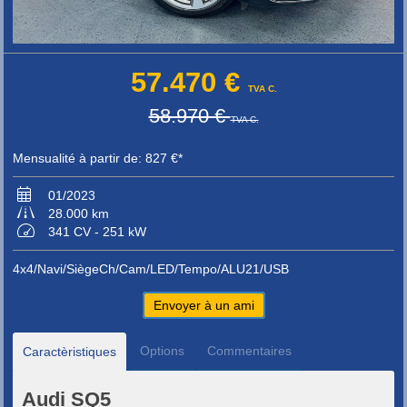
57.470 €
TVA C.
58.970 €
TVA C.
Mensualité à partir de: 827 €*
01/2023
28.000 km
341 CV - 251 kW
4x4/Navi/SiègeCh/Cam/LED/Tempo/ALU21/USB
Envoyer à un ami
Options
Commentaires
Caractèristiques
Audi SQ5