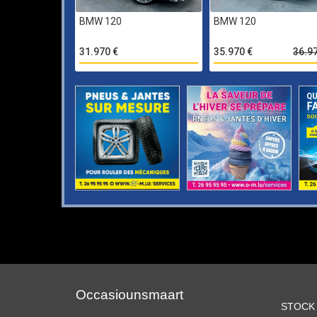
BMW 120
BMW 120
31.970 €
35.970 €
36.9
Occasiounsmaart
STOCK