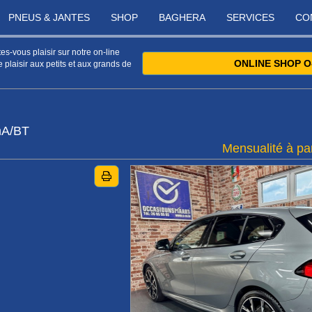
PNEUS & JANTES
SHOP
BAGHERA
SERVICES
CO
s-vous plaisir sur notre on-line
ONLINE SHOP O
 plaisir aux petits et aux grands de
mA/BT
Mensualité à par