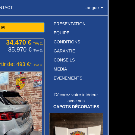
NTACT
Langue
PRESENTATION
-M
EQUIPE
34.470 €
CONDITIONS
TVA C.
35.970 €
GARANTIE
TVA C.
CONSEILS
tir de: 493 €*
TVA C.
MEDIA
EVENEMENTS
Décorez votre intérieur
avec nos
CAPOTS DÉCORATIFS