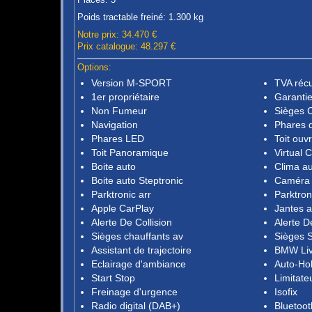
Poids tractable freiné: 1.300 kg
Notre prix: 34.470 €
Prix catalogue: 48.297 €
Options:
Version M-SPORT
TVA réc
1er propriétaire
Garantie
Non Fumeur
Sièges C
Navigation
Phares 
Phares LED
Toit ouv
Toit Panoramique
Virtual 
Boite auto
Clima a
Boite auto Steptronic
Caméra 
Parktronic arr
Parktron
Apple CarPlay
Jantes a
Alerte De Collision
Alerte D
Sièges chauffants av
Sièges S
Assistant de trajectoire
BMW Liv
Eclairage d'ambiance
Auto-Ho
Start Stop
Limitate
Freinage d'urgence
Isofix
Radio digital (DAB+)
Bluetoot