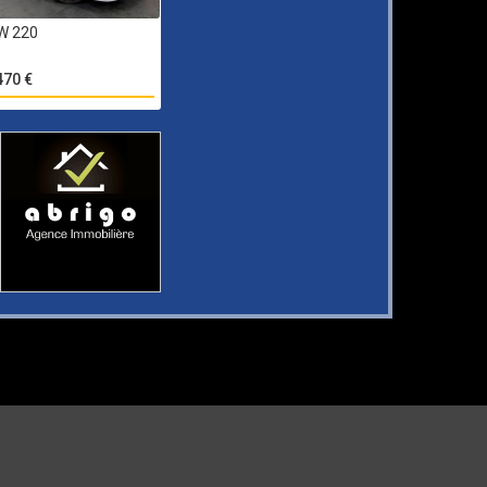
W 220
470 €