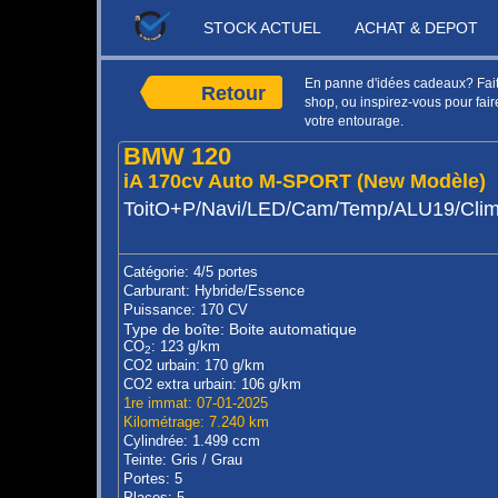
STOCK ACTUEL
ACHAT & DEPOT
En panne d'idées cadeaux? Faite
Retour
shop, ou inspirez-vous pour faire
votre entourage.
BMW 120
iA 170cv Auto M-SPORT (New Modèle)
ToitO+P/Navi/LED/Cam/Temp/ALU19/Cli
Catégorie: 4/5 portes
Carburant: Hybride/Essence
Puissance: 170 CV
Type de boîte: Boite automatique
CO
: 123 g/km
2
CO2 urbain: 170 g/km
CO2 extra urbain: 106 g/km
1re immat: 07-01-2025
Kilométrage: 7.240 km
Cylindrée: 1.499 ccm
Teinte: Gris / Grau
Portes: 5
Places: 5