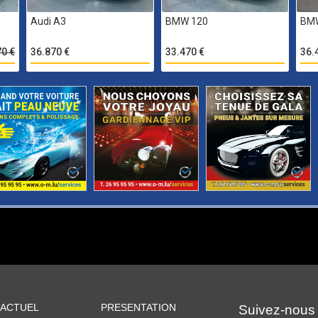
Audi A3
BMW 120
BM
70 €
36.870 €
33.470 €
36.
 ACTUEL
PRESENTATION
Suivez-nous