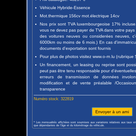
Véhicule Hybride-Essence
Mot.thermique 156cv mot.électrique 14cv
Nos prix sont TVA luxembourgeoise 17% incluse. 
vous ne devez pas payer de TVA dans votre pays d
des voitures neuves ou considerées neuves, c'
6000km ou moins de 6 mois.) En cas d'immatricula
documents d'exportation sont fournis
Pour plus de photos visitez www.o-m.lu (rubrique 
Un financement, un leasing ou reprise sont pos
peut pas être tenu responsable pour d’éventuelles 
erreurs de transmission de données involon
modification et de vente préalable /Occasio
transparence
Numéro stock: 322819
Envoyer à un ami
* Les mensualités affichées sont soumises aux variations relatives aux taux e
que dépendantes de l'âge et du kilométrage du véhicule.