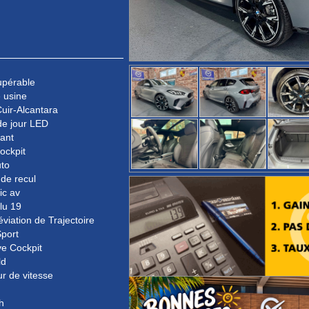
upérable
 usine
uir-Alcantara
de jour LED
rant
Cockpit
uto
de recul
ic av
lu 19
éviation de Trajectoire
port
e Cockpit
ld
ur de vitesse
h