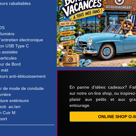
eurs rabattables
OS
 lumière
'entretien électronique
on USB Type C
n assistée
particules
eur de Bord
 mét
eurs anti-éblouissement
En panne d'idées cadeaux? Faite
ur de mode de conduite
sur notre on-line shop, ou inspirez
rrière
plaisir aux petits et aux gr
ture extérieure
entourage.
ectr. av./arr.
n Cuir M
ONLINE SHOP O-
port