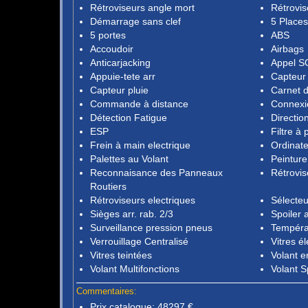
Rétroviseurs angle mort
Rétrovis
Démarrage sans clef
5 Places
5 portes
ABS
Accoudoir
Airbags
Anticarjacking
Appel S
Appuie-tete arr
Capteur
Capteur pluie
Carnet d
Commande à distance
Connexi
Détection Fatigue
Directio
ESP
Filtre à 
Frein à main electrique
Ordinat
Palettes au Volant
Peinture
Reconnaisance des Panneaux
Rétrovis
Routiers
Rétroviseurs electriques
Sélecte
Sièges arr. rab. 2/3
Spoiler a
Surveillance pression pneus
Tempéra
Verrouillage Centralisé
Vitres él
Vitres teintées
Volant e
Volant Multifonctions
Volant S
Commentaires:
Prix catalogue: 48297 €