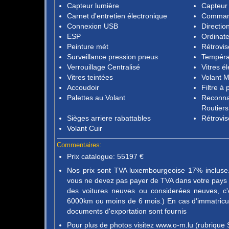
Capteur lumière
Capteur 
Carnet d'entretien électronique
Command
Connexion USB
Directio
ESP
Ordinat
Peinture mét
Rétrovis
Surveillance pression pneus
Tempéra
Verrouillage Centralisé
Vitres é
Vitres teintées
Volant M
Accoudoir
Filtre à 
Palettes au Volant
Reconna
Routiers
Sièges arriere rabattables
Rétrovis
Volant Cuir
Commentaires:
Prix catalogue: 55197 €
Nos prix sont TVA luxembourgeoise 17% incluse. 
vous ne devez pas payer de TVA dans votre pays d
des voitures neuves ou considerées neuves, c'
6000km ou moins de 6 mois.) En cas d'immatricula
documents d'exportation sont fournis
Pour plus de photos visitez www.o-m.lu (rubrique 