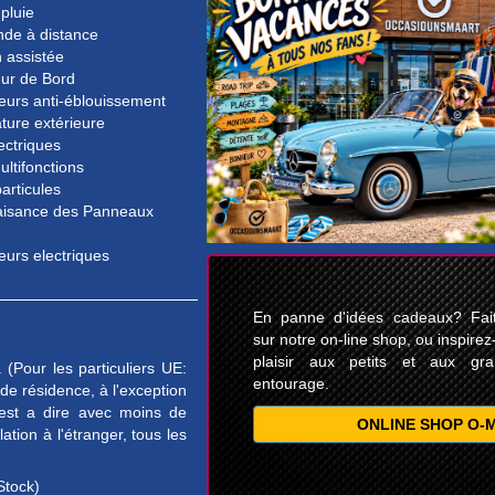
pluie
e à distance
n assistée
eur de Bord
eurs anti-éblouissement
ture extérieure
lectriques
ultifonctions
particules
isance des Panneaux
eurs electriques
En panne d'idées cadeaux? Faite
sur notre on-line shop, ou inspirez
plaisir aux petits et aux gr
(Pour les particuliers UE:
entourage.
e résidence, à l'exception
est a dire avec moins de
ONLINE SHOP O-
tion à l'étranger, tous les
Stock)