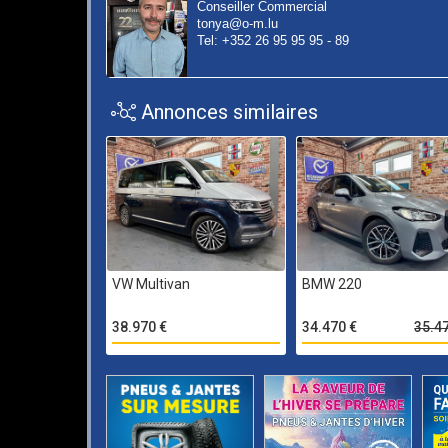
Conseiller Commercial
tonya@o-m.lu
Tel: +352 26 95 95 95 - 89
Annonces similaires
VW Multivan
BMW 220
38.970 €
34.470 €
35.4