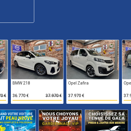
BMW 218
Opel Zafira
Ope
70 €
36.770 €
37.970 €
37.970 €
37.