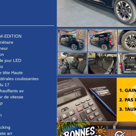
 M-EDITION
riétaire
meur
on
de jour LED
to
e tête Haute
atérales coulissantes
lu 17
hauffants av
ur de vitesse
op
h
acking
ete arr