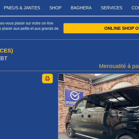
PNEUS & JANTES
SHOP
BAGHERA
SERVICES
CO
s-vous plaisir sur notre on-line
ONLINE SHOP O
 plaisir aux petits et aux grands de
ACES)
/BT
Mensualité à par