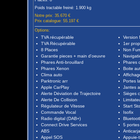
Poids tractable freiné: 1.900 kg
Notre prix: 35.670 €
Prix catalogue: 55.197 €
Options:
TVA récupérable
Version
TVA Récupérable
1er prop
8 Places
Non Fu
Garantie pieces + main d'oeuvre
Navigati
Phares Anti-brouillard
Phares 
Phares Xenon
Boite au
Clima auto
Affichag
Parktronic arr
Portes l
Apple CarPlay
Jantes a
Alerte Déviation de Trajectoire
Sièges c
Alerte De Collision
Limitate
Régulateur de Vitesse
Start St
Commande Vocal
Isofix
Radio digital (DAB+)
Bluetoot
Connect Drive Services
5 portes
ABS
Anticarj
Appel SOS
Appuie-t