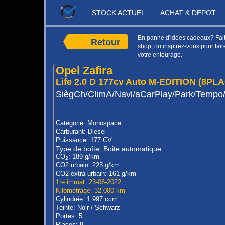
STOCK ACTUEL
ACHAT & DEPOT
En panne d'idées cadeaux? Faite
Retour
shop, ou inspirez-vous pour faire
votre entourage.
Opel Zafira
Life 2.0 D 177cv Auto M-EDITION (8PL
SiègCh/ClimA/Navi/aCarPlay/Park/Tempo
Catégorie: Monospace
Carburant: Diesel
Puissance: 177 CV
Type de boîte: Boite automatique
CO
: 189 g/km
2
CO2 urbain: 223 g/km
CO2 extra urbain: 161 g/km
1re immat: 23-06-2022
Kilométrage: 32.000 km
Cylindrée: 1.997 ccm
Teinte: Noir / Schwarz
Portes: 5
Places: 8