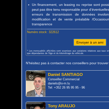
Un financement, un leasing ou reprise sont pos
peut pas être tenu responsable pour d’éventuelles 
erreurs de transmission de données involon
modification et de vente préalable /Occasio
transparence
Numéro stock: 322612
Envoyer à un ami
* Les mensualités affichées sont soumises aux variations relatives aux taux e
que dépendantes de l'âge et du kilométrage du véhicule.
N'hésitez pas à contacter nos conseillers pour trouve
Daniel SANTIAGO
Conseiller Commercial
daniels@o-m.lu
Tel: +352 26 95 95 95 - 96
Tony ARAUJO