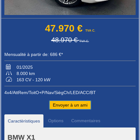
47.970 €
TVA C.
48.970 €
TVA C.
Mensualité à partir de: 686 €*
01/2025
8.000 km
163 CV - 120 kW
4x4/AttRem/ToitO+P/Nav/SiègCh/LED/ACC/BT
Envoyer à un ami
Options
Commentaires
Caractèristiques
BMW X1