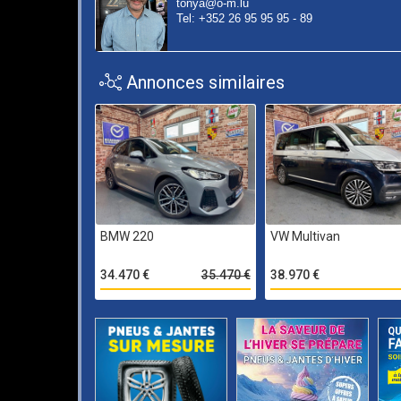
tonya@o-m.lu
Tel: +352 26 95 95 95 - 89
Annonces similaires
BMW 220
VW Multivan
34.470 €
35.470 €
38.970 €