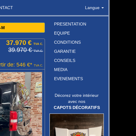
NTACT
Langue
PRESENTATION
-M
EQUIPE
37.970 €
CONDITIONS
TVA C.
39.970 €
GARANTIE
TVA C.
CONSEILS
tir de: 546 €*
TVA C.
MEDIA
EVENEMENTS
Décorez votre intérieur
avec nos
CAPOTS DÉCORATIFS