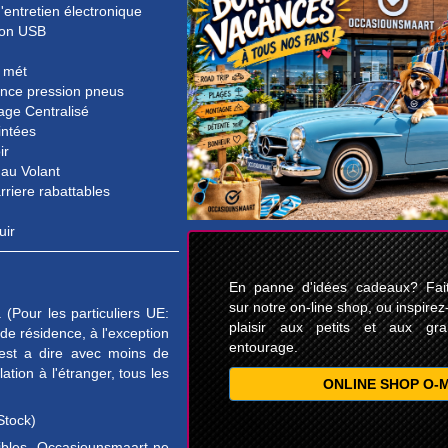
'entretien électronique
on USB
 mét
ance pression pneus
lage Centralisé
intées
ir
 au Volant
rriere rabattables
uir
En panne d'idées cadeaux? Faite
sur notre on-line shop, ou inspirez
(Pour les particuliers UE:
plaisir aux petits et aux gr
e résidence, à l'exception
entourage.
est a dire avec moins de
tion à l'étranger, tous les
ONLINE SHOP O-
Stock)
sibles. Occasiounsmaart ne