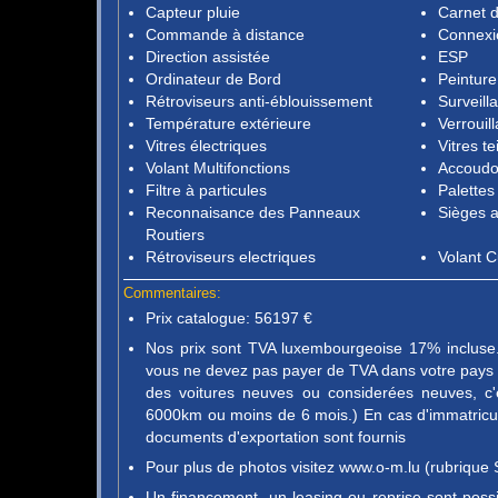
Capteur pluie
Carnet d
Commande à distance
Connexi
Direction assistée
ESP
Ordinateur de Bord
Peinture
Rétroviseurs anti-éblouissement
Surveill
Température extérieure
Verrouil
Vitres électriques
Vitres te
Volant Multifonctions
Accoudo
Filtre à particules
Palettes
Reconnaisance des Panneaux
Sièges a
Routiers
Rétroviseurs electriques
Volant C
Commentaires:
Prix catalogue: 56197 €
Nos prix sont TVA luxembourgeoise 17% incluse. 
vous ne devez pas payer de TVA dans votre pays d
des voitures neuves ou considerées neuves, c'
6000km ou moins de 6 mois.) En cas d'immatricula
documents d'exportation sont fournis
Pour plus de photos visitez www.o-m.lu (rubrique 
Un financement, un leasing ou reprise sont pos