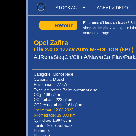
STOCK ACTUEL
ACHAT & DEPOT
En panne d'idées cadeaux? Faite
Retour
shop, ou inspirez-vous pour faire
votre entourage.
Opel Zafira
Life 2.0 D 177cv Auto M-EDITION (8PL)
AttRem/SiègCh/ClimA/Nav/aCarPlay/Park
Catégorie: Monospace
Carburant: Diesel
Puissance: 177 CV
Type de boîte: Boite automatique
CO
: 189 g/km
2
CO2 urbain: 223 g/km
CO2 extra urbain: 161 g/km
1re immat: 12-08-2022
Kilométrage: 19.000 km
Cylindrée: 1.997 ccm
Teinte: Noir / Schwarz
Portes: 5
Places: 8