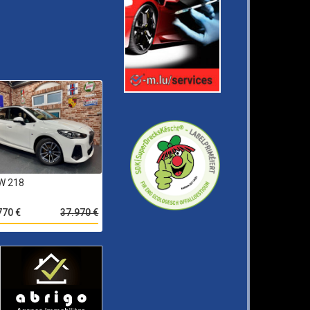
W 218
770 €
37.970 €