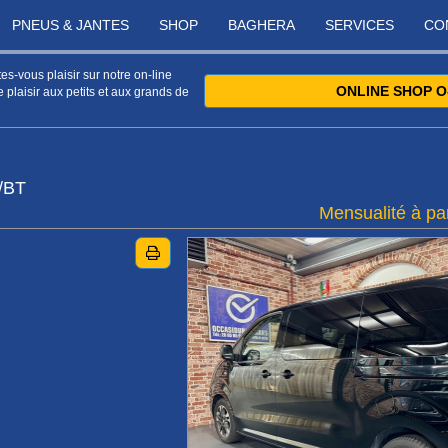
PNEUS & JANTES
SHOP
BAGHERA
SERVICES
CO
s-vous plaisir sur notre on-line
ONLINE SHOP O
 plaisir aux petits et aux grands de
/BT
Mensualité à par