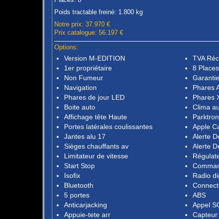
Poids tractable freiné: 1.800 kg
Notre prix: 37.970 €
Prix catalogue: 56.197 €
Options:
Version M-EDITION
TVA Réc
1er propriétaire
8 Places
Non Fumeur
Garantie
Navigation
Phares A
Phares de jour LED
Phares 
Boite auto
Clima a
Affichage tête Haute
Parktron
Portes latérales coulissantes
Apple C
Jantes alu 17
Alerte D
Sièges chauffants av
Alerte D
Limitateur de vitesse
Régulate
Start Stop
Comman
Isofix
Radio di
Bluetooth
Connect 
5 portes
ABS
Anticarjacking
Appel S
Appuie-tete arr
Capteur