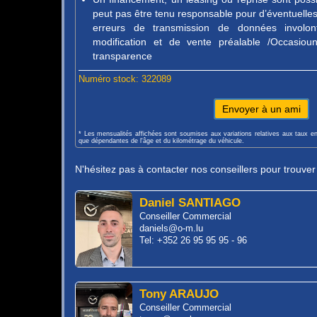
peut pas être tenu responsable pour d’éventuelles 
erreurs de transmission de données involon
modification et de vente préalable /Occasio
transparence
Numéro stock: 322089
Envoyer à un ami
* Les mensualités affichées sont soumises aux variations relatives aux taux e
que dépendantes de l'âge et du kilométrage du véhicule.
N'hésitez pas à contacter nos conseillers pour trouve
Daniel SANTIAGO
Conseiller Commercial
daniels@o-m.lu
Tel: +352 26 95 95 95 - 96
Tony ARAUJO
Conseiller Commercial