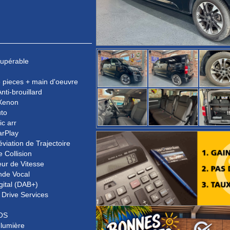
upérable
 pieces + main d'oeuvre
nti-brouillard
Xenon
uto
ic arr
arPlay
éviation de Trajectoire
e Collision
ur de Vitesse
de Vocal
gital (DAB+)
Drive Services
OS
 lumière