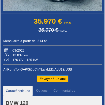
35.970 €
TVA C.
36.970 €
TVA C.
Mensualité à partir de: 514 €*
03/2025
13.897 km
170 CV - 125 kW
AttRem/ToitO+P/SiègCh/Navi/LED/ALU19/USB
Envoyer à un ami
Options
Commentaires
Caractèristiques
BMW 120