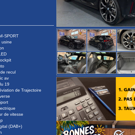
n M-SPORT
 usine
on
LED
Cockpit
uto
de recul
ic av
lu 19
éviation de Trajectoire
verse
port
lectrique
ur de vitesse
op
gital (DAB+)
h