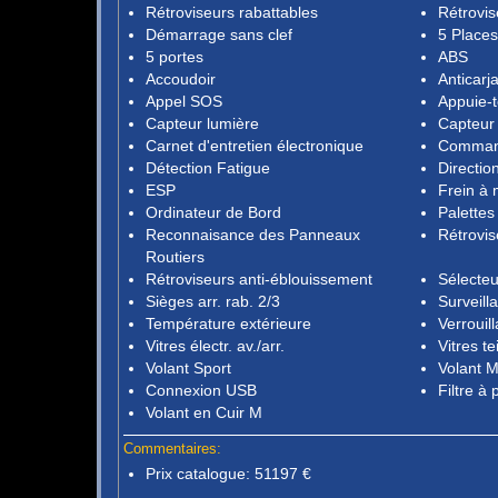
Rétroviseurs rabattables
Rétrovis
Démarrage sans clef
5 Places
5 portes
ABS
Accoudoir
Anticarj
Appel SOS
Appuie-t
Capteur lumière
Capteur 
Carnet d'entretien électronique
Command
Détection Fatigue
Directio
ESP
Frein à 
Ordinateur de Bord
Palettes
Reconnaisance des Panneaux
Rétrovis
Routiers
Rétroviseurs anti-éblouissement
Sélecte
Sièges arr. rab. 2/3
Surveill
Température extérieure
Verrouil
Vitres électr. av./arr.
Vitres te
Volant Sport
Volant M
Connexion USB
Filtre à 
Volant en Cuir M
Commentaires:
Prix catalogue: 51197 €