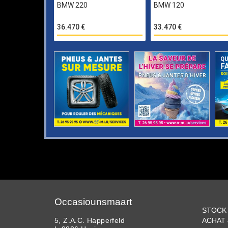
BMW 220
BMW 120
36.470 €
33.470 €
Occasiounsmaart
STOCK
5, Z.A.C. Happerfeld
ACHAT