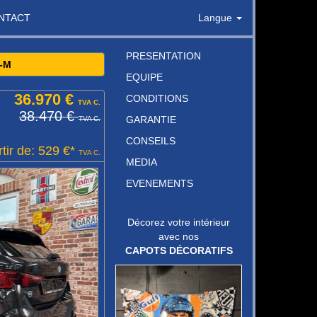
NTACT
Langue
PRESENTATION
-M
EQUIPE
36.970 €
CONDITIONS
TVA C.
38.470 €
GARANTIE
TVA C.
CONSEILS
tir de: 529 €*
TVA C.
MEDIA
EVENEMENTS
Décorez votre intérieur
avec nos
CAPOTS DÉCORATIFS