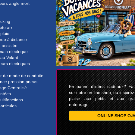
eurs angle mort
acking
ete arr
pluie
e à distance
n assistée
main electrique
 au Volant
eurs electriques
ur de mode de conduite
ance pression pneus
En panne d'idées cadeaux? Faite
lage Centralisé
sur notre on-line shop, ou inspirez
intées
plaisir aux petits et aux gr
ultifonctions
entourage.
particules
ONLINE SHOP O-