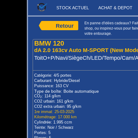
STOCK ACTUEL
ACHAT & DEPOT
En panne d'idées cadeaux? Faite
Retour
shop, ou inspirez-vous pour faire
votre entourage.
BMW 120
dA 2.0 163cv Auto M-SPORT (New Mode
ToitO+P/Navi/SiègeCh/LED/Tempo/Cam/
Catégorie: 4/5 portes
Carburant: Hybride/Diesel
Puissance: 163 CV
Type de boîte: Boite automatique
CO
: 114 g/km
2
CO2 urbain: 161 g/km
CO2 extra urbain: 95 g/km
1re immat: 25-03-2025
Kilométrage: 17.000 km
Cylindrée: 1.995 ccm
Teinte: Noir / Schwarz
Portes: 5
Places: 5