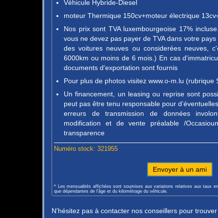
Véhicule Hybride-Diesel
moteur Thermique 150cv+moteur électrique 13cv
Nos prix sont TVA luxembourgeoise 17% incluse. 
vous ne devez pas payer de TVA dans votre pays d
des voitures neuves ou considerées neuves, c'
6000km ou moins de 6 mois.) En cas d'immatricula
documents d'exportation sont fournis
Pour plus de photos visitez www.o-m.lu (rubrique 
Un financement, un leasing ou reprise sont pos
peut pas être tenu responsable pour d’éventuelles 
erreurs de transmission de données involon
modification et de vente préalable /Occasio
transparence
Numéro stock: 321955
Envoyer à un ami
* Les mensualités affichées sont soumises aux variations relatives aux taux e
que dépendantes de l'âge et du kilométrage du véhicule.
N'hésitez pas à contacter nos conseillers pour trouve