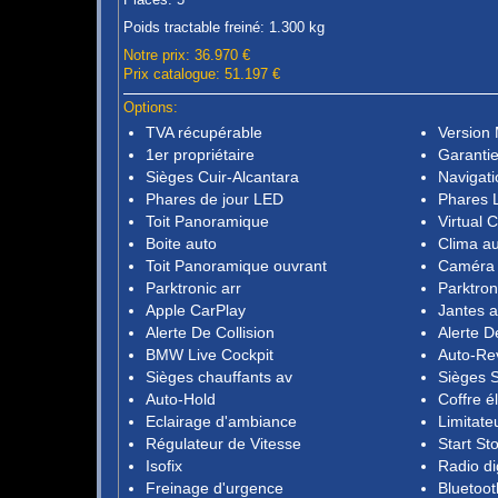
Poids tractable freiné: 1.300 kg
Notre prix: 36.970 €
Prix catalogue: 51.197 €
Options:
TVA récupérable
Versio
1er propriétaire
Garantie
Sièges Cuir-Alcantara
Navigati
Phares de jour LED
Phares 
Toit Panoramique
Virtual 
Boite auto
Clima a
Toit Panoramique ouvrant
Caméra 
Parktronic arr
Parktron
Apple CarPlay
Jantes a
Alerte De Collision
Alerte D
BMW Live Cockpit
Auto-Re
Sièges chauffants av
Sièges S
Auto-Hold
Coffre é
Eclairage d'ambiance
Limitate
Régulateur de Vitesse
Start St
Isofix
Radio di
Freinage d'urgence
Bluetoot