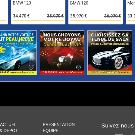
BMW 120
BMW 120
Mer
34.470 €
35.970 €
35.970 €
36.970 €
33.
 ACTUEL
PRESENTATION
Suivez-nous
 & DEPOT
EQUIPE