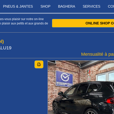
PNEUS & JANTES
SHOP
BAGHERA
SERVICES
CO
s-vous plaisir sur notre on-line
ONLINE SHOP O
 plaisir aux petits et aux grands de
l)
ALU19
Mensualité à par