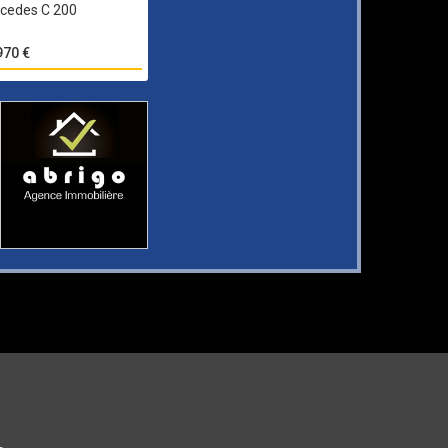
cedes C 200
970 €