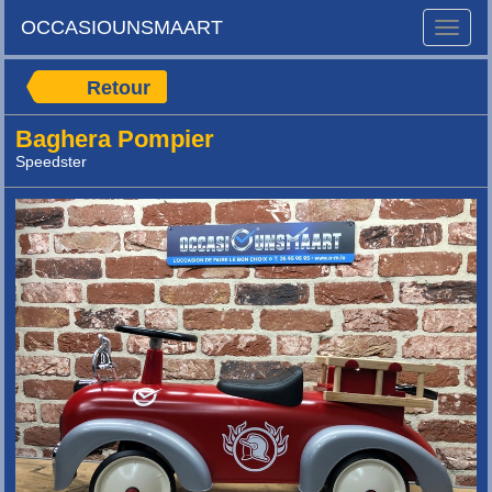
OCCASIOUNSMAART
Toggle
naviga
Retour
Baghera Pompier
Speedster