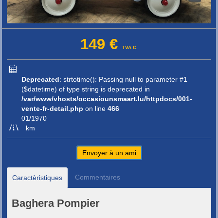
149 €
TVA C.
Deprecated
: strtotime(): Passing null to parameter #1
($datetime) of type string is deprecated in
/var/www/vhosts/occasiounsmaart.lu/httpdocs/001-
vente-fr-detail.php
on line
466
01/1970
km
Envoyer à un ami
Commentaires
Caractèristiques
Baghera Pompier