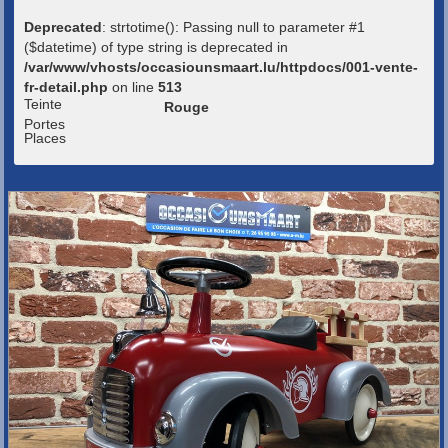
Deprecated
: strtotime(): Passing null to parameter #1
($datetime) of type string is deprecated in
/var/www/vhosts/occasiounsmaart.lu/httpdocs/001-vente-
fr-detail.php
on line
513
Teinte
Rouge
Portes
Places