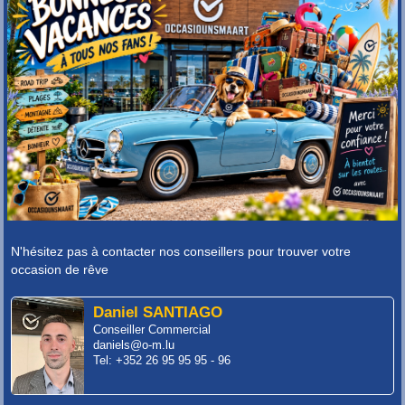
N'hésitez pas à contacter nos conseillers pour trouver votre
occasion de rêve
Daniel SANTIAGO
Conseiller Commercial
daniels@o-m.lu
Tel: +352 26 95 95 95 - 96