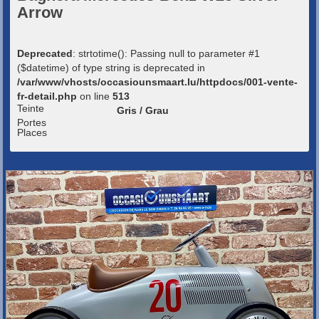
Arrow
Deprecated
: strtotime(): Passing null to parameter #1
($datetime) of type string is deprecated in
/var/www/vhosts/occasiounsmaart.lu/httpdocs/001-vente-
fr-detail.php
on line
513
Teinte
Gris / Grau
Portes
Places