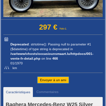
297 €
TVA C.
Deprecated
: strtotime(): Passing null to parameter #1
($datetime) of type string is deprecated in
/var/www/vhosts/occasiounsmaart.lu/httpdocs/001-
vente-fr-detail.php
on line
466
01/1970
km
Envoyer à un ami
Commentaires
Caractèristiques
Baghera Mercedes-Benz W25 Silver