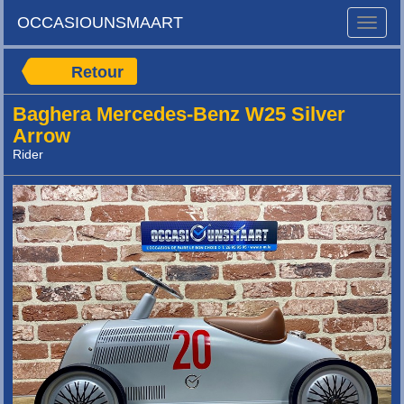
OCCASIOUNSMAART
Toggle
naviga
Retour
Baghera Mercedes-Benz W25 Silver
Arrow
Rider