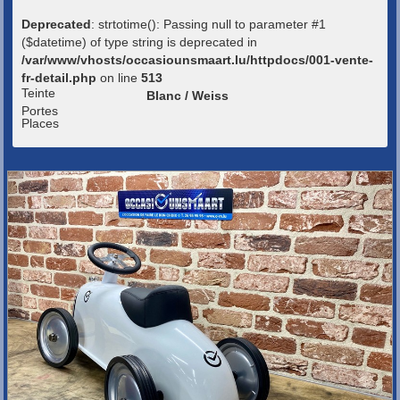
Deprecated
: strtotime(): Passing null to parameter #1
($datetime) of type string is deprecated in
/var/www/vhosts/occasiounsmaart.lu/httpdocs/001-vente-
fr-detail.php
on line
513
Teinte
Blanc / Weiss
Portes
Places