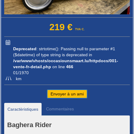
219 €
TVA C.
Deprecated
: strtotime(): Passing null to parameter #1
($datetime) of type string is deprecated in
/var/www/vhosts/occasiounsmaart.lu/httpdocs/001-
vente-fr-detail.php
on line
466
01/1970
km
Envoyer à un ami
Commentaires
Caractèristiques
Baghera Rider