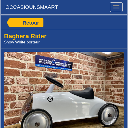
OCCASIOUNSMAART
Toggle
naviga
Retour
Baghera Rider
Snow White porteur