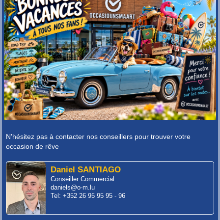
N'hésitez pas à contacter nos conseillers pour trouver votre
occasion de rêve
Daniel SANTIAGO
Conseiller Commercial
daniels@o-m.lu
Tel: +352 26 95 95 95 - 96