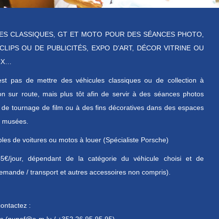
ES CLASSIQUES, GT ET MOTO POUR DES SÉANCES PHOTO,
CLIPS OU DE PUBLICITÉS, EXPO D’ART, DÉCOR VITRINE OU
UX…
’est pas de mettre des véhicules classiques ou de collection à
ation sur route, mais plus tôt afin de servir à des séances photos
 de tournage de film ou à des fins décoratives dans des espaces
u musées.
es de voitures ou motos à louer (Spécialiste Porsche)
5€/jour, dépendant de la catégorie du véhicule choisi et de
emande / transport et autres accessoires non compris).
contactez :
 (nunof@o-m.lu / +352 26 95 95 95)