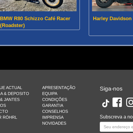
BMW R80 Schizzo Café Racer
Harley Davidson
(Roadster)
UE ACTUAL
APRESENTAÇÃO
Siga-nos
A & DEPOSITO
EQUIPA
& JANTES
CONDIÇÕES
ÇOS
GARANTIA
CTO
CONSELHOS
Subscreva a no
R RÖHRL
IMPRENSA
NOVIDADES