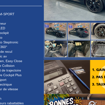
n M-SPORT
meur
LED
Cockpit
to
to Steptronic
 360°
de recul
ic av
en, Easy Close
e Collision
 de trajectoire
e Cockpit Plus
port
lectrique
ur de vitesse
h
eurs rabattables