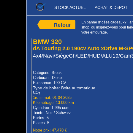
STOCK ACTUEL
ACHAT & DEPOT
En panne d'idées cadeaux? Faite
Retour
shop, ou inspirez-vous pour faire
votre entourage.
BMW 320
dA Touring 2.0 190cv Auto xDrive M-S
4x4/Navi/SiègeCh/LED/HUD/ALU19/Cam
Catégorie: Break
Carburant: Diesel
Puissance: 190 CV
Type de boîte: Boite automatique
CO
:
2
1re immat: 01-04-2025
Kilométrage: 13.000 km
Cylindrée: 1.995 ccm
Teinte: Noir / Schwarz
Portes: 5
Places: 5
Notre prix: 47.470 €