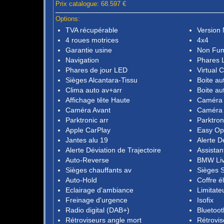
Prix catalogue: 68.597 €
Options:
TVA récupérable
Versio
4 roues motrices
4x4
Garantie usine
Non Fu
Navigation
Phares 
Phares de jour LED
Virtual 
Sièges Alcantara-Tissu
Boite au
Clima auto av+arr
Boite au
Affichage tête Haute
Caméra
Caméra Avant
Caméra 
Parktronic arr
Parktron
Apple CarPlay
Easy Op
Jantes alu 19
Alerte D
Alerte Déviation de Trajectoire
Assistant
Auto-Reverse
BMW Liv
Sièges chauffants av
Sièges S
Auto-Hold
Coffre é
Eclairage d'ambiance
Limitate
Freinage d'urgence
Isofix
Radio digital (DAB+)
Bluetoot
Rétroviseurs angle mort
Rétrovis