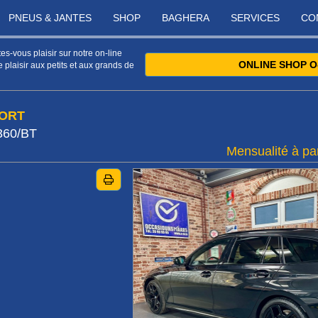
PNEUS & JANTES
SHOP
BAGHERA
SERVICES
CO
s-vous plaisir sur notre on-line
ONLINE SHOP O
 plaisir aux petits et aux grands de
PORT
360/BT
Mensualité à par