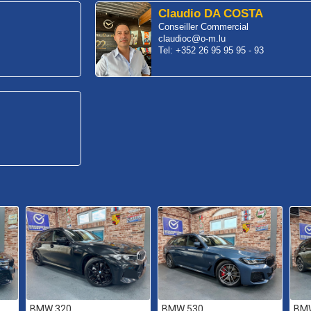
Claudio DA COSTA
Conseiller Commercial
claudioc@o-m.lu
Tel: +352 26 95 95 95 - 93
BMW 320
BMW 530
BM