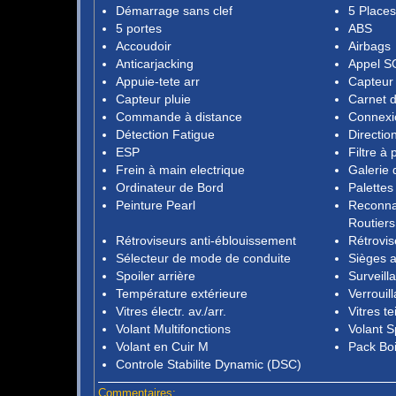
Démarrage sans clef
5 Places
5 portes
ABS
Accoudoir
Airbags
Anticarjacking
Appel S
Appuie-tete arr
Capteur
Capteur pluie
Carnet d
Commande à distance
Connexi
Détection Fatigue
Directio
ESP
Filtre à 
Frein à main electrique
Galerie d
Ordinateur de Bord
Palettes
Peinture Pearl
Reconna
Routiers
Rétroviseurs anti-éblouissement
Rétrovis
Sélecteur de mode de conduite
Sièges a
Spoiler arrière
Surveill
Température extérieure
Verrouil
Vitres électr. av./arr.
Vitres te
Volant Multifonctions
Volant S
Volant en Cuir M
Pack Boi
Controle Stabilite Dynamic (DSC)
Commentaires: