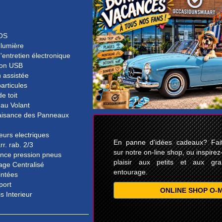
OS
 lumière
'entretien électronique
on USB
n assistée
particules
e toit
 au Volant
isance des Panneaux
eurs electriques
En panne d'idées cadeaux? Faite
rr. rab. 2/3
sur notre on-line shop, ou inspirez
ance pression pneus
plaisir aux petits et aux gr
lage Centralisé
entourage.
intées
port
ONLINE SHOP O-
s Interieur