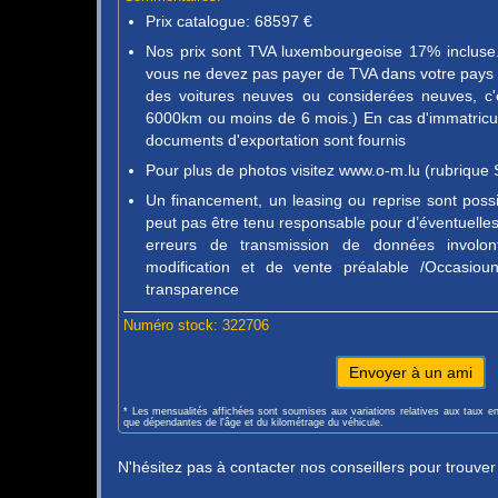
Prix catalogue: 68597 €
Nos prix sont TVA luxembourgeoise 17% incluse. 
vous ne devez pas payer de TVA dans votre pays d
des voitures neuves ou considerées neuves, c'
6000km ou moins de 6 mois.) En cas d'immatricula
documents d'exportation sont fournis
Pour plus de photos visitez www.o-m.lu (rubrique 
Un financement, un leasing ou reprise sont pos
peut pas être tenu responsable pour d’éventuelles 
erreurs de transmission de données involon
modification et de vente préalable /Occasio
transparence
Numéro stock: 322706
Envoyer à un ami
* Les mensualités affichées sont soumises aux variations relatives aux taux e
que dépendantes de l'âge et du kilométrage du véhicule.
N'hésitez pas à contacter nos conseillers pour trouve