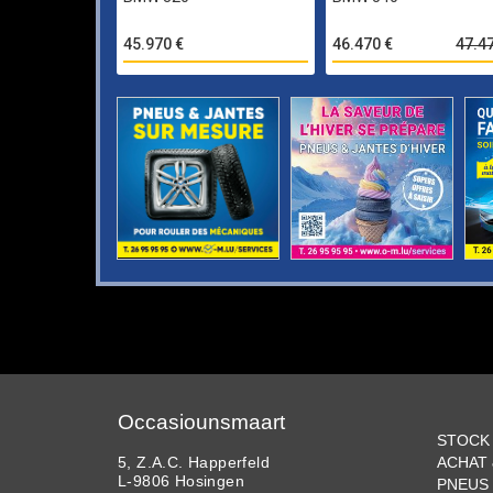
45.970 €
46.470 €
47.4
Occasiounsmaart
STOCK
5, Z.A.C. Happerfeld
ACHAT
L-9806 Hosingen
PNEUS 