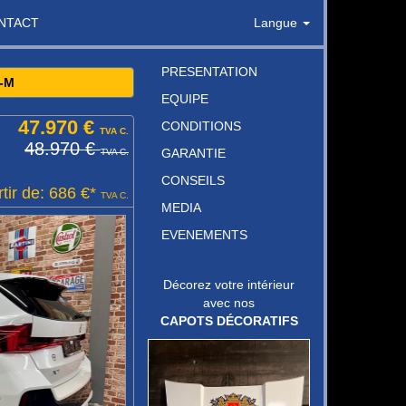
NTACT
Langue
PRESENTATION
-M
EQUIPE
47.970 €
CONDITIONS
TVA C.
48.970 €
GARANTIE
TVA C.
CONSEILS
tir de: 686 €*
TVA C.
MEDIA
EVENEMENTS
Décorez votre intérieur
avec nos
CAPOTS DÉCORATIFS