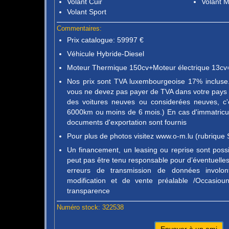
Volant Cuir
Volant M
Volant Sport
Commentaires:
Prix catalogue: 59997 €
Véhicule Hybride-Diesel
Moteur Thermique 150cv+Moteur électrique 13cv
Nos prix sont TVA luxembourgeoise 17% incluse. 
vous ne devez pas payer de TVA dans votre pays d
des voitures neuves ou considerées neuves, c'
6000km ou moins de 6 mois.) En cas d'immatricula
documents d'exportation sont fournis
Pour plus de photos visitez www.o-m.lu (rubrique 
Un financement, un leasing ou reprise sont pos
peut pas être tenu responsable pour d’éventuelles 
erreurs de transmission de données involon
modification et de vente préalable /Occasio
transparence
Numéro stock: 322538