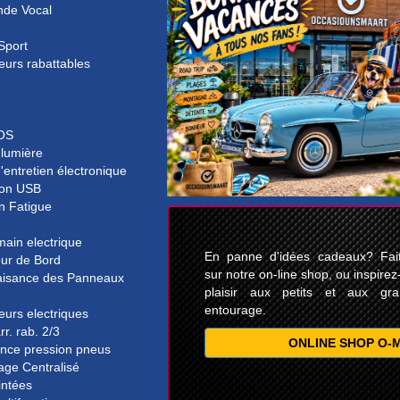
de Vocal
Sport
eurs rabattables
OS
 lumière
'entretien électronique
on USB
n Fatigue
main electrique
En panne d'idées cadeaux? Faite
eur de Bord
sur notre on-line shop, ou inspirez
isance des Panneaux
plaisir aux petits et aux gr
entourage.
eurs electriques
rr. rab. 2/3
ONLINE SHOP O-
ance pression pneus
lage Centralisé
intées