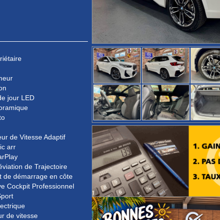
riétaire
meur
on
de jour LED
noramique
to
ur de Vitesse Adaptif
ic arr
arPlay
éviation de Trajectoire
t de démarrage en côte
e Cockpit Professionnel
port
lectrique
ur de vitesse