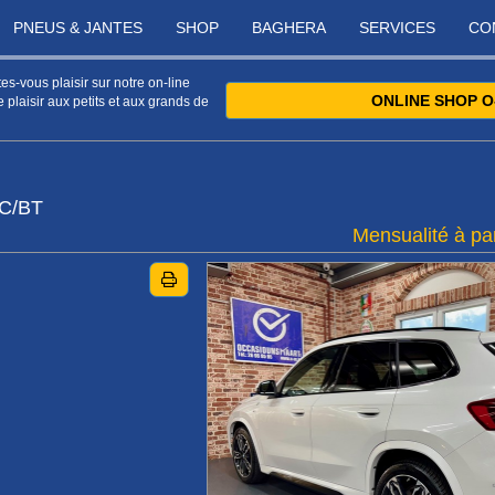
PNEUS & JANTES
SHOP
BAGHERA
SERVICES
CO
s-vous plaisir sur notre on-line
ONLINE SHOP O
 plaisir aux petits et aux grands de
CC/BT
Mensualité à par