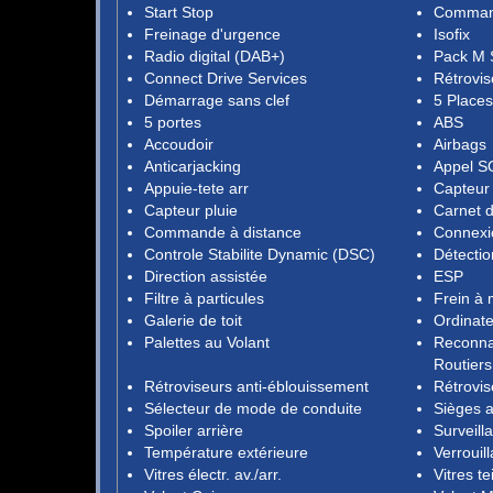
Start Stop
Comman
Freinage d'urgence
Isofix
Radio digital (DAB+)
Pack M 
Connect Drive Services
Rétrovis
Démarrage sans clef
5 Places
5 portes
ABS
Accoudoir
Airbags
Anticarjacking
Appel S
Appuie-tete arr
Capteur
Capteur pluie
Carnet d
Commande à distance
Connexi
Controle Stabilite Dynamic (DSC)
Détectio
Direction assistée
ESP
Filtre à particules
Frein à 
Galerie de toit
Ordinat
Palettes au Volant
Reconna
Routiers
Rétroviseurs anti-éblouissement
Rétrovis
Sélecteur de mode de conduite
Sièges a
Spoiler arrière
Surveill
Température extérieure
Verrouil
Vitres électr. av./arr.
Vitres te