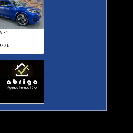
W X1
970 €