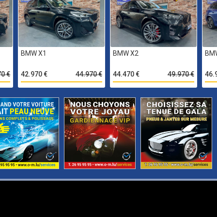
BMW X1
BMW X2
BM
70 €
42.970 €
44.970 €
44.470 €
49.970 €
46.