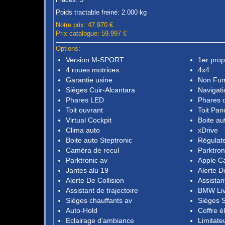
Poids tractable freiné: 2.000 kg
Notre prix: 47.970 €
Prix catalogue: 59.997 €
Options:
Version M-SPORT
1er prop
4 roues motrices
4x4
Garantie usine
Non Fu
Sièges Cuir-Alcantara
Navigati
Phares LED
Phares 
Toit ouvrant
Toit Pa
Virtual Cockpit
Boite au
Clima auto
xDrive
Boite auto Steptronic
Régulate
Caméra de recul
Parktron
Parktronic av
Apple C
Jantes alu 19
Alerte D
Alerte De Collision
Assistan
Assistant de trajectoire
BMW Liv
Sièges chauffants av
Sièges S
Auto-Hold
Coffre é
Eclairage d'ambiance
Limitate