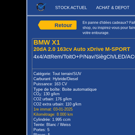
STOCK ACTUEL
ACHAT & DEPOT
En panne d'idées cadeaux? Faite
Retour
shop, ou inspirez-vous pour faire
votre entourage.
BMW X1
20dA 2.0 163cv Auto xDrive M-SPORT
4x4/AttRem/ToitO+P/Nav/SiègCh/LED/A
Catégorie: Tout terrain/SUV
Carburant: Hybride/Diesel
Puissance: 163 CV
Type de boîte: Boite automatique
CO
: 130 g/km
2
CO2 urbain: 176 g/km
CO2 extra urbain: 110 g/km
1re immat: 03-01-2025
Kilométrage: 8.000 km
Cylindrée: 1.995 ccm
Teinte: Blanc / Weiss
Portes: 5
Places: 5