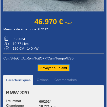
46.970 €
TVA C.
Mensualité à partir de: 672 €*
09/2024
10.771 km
190 CV - 140 kW
Cuir/SiègCh/AttRem/ToitO+P/Cam/Tempo/USB
Envoyer à un ami
Options
Commentaires
Caractèristiques
BMW 320
1re immat
09/2024
Kilométrage
10.771 km