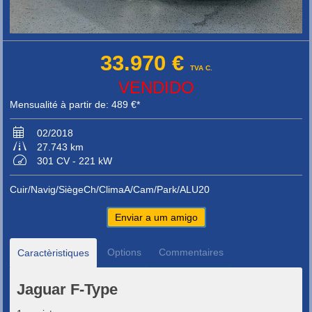
33.970 €
TVA C.
VENDIDO
Mensualité à partir de: 489 €*
02/2018
27.743 km
301 CV - 221 kW
Cuir/Navig/SiègeCh/ClimaA/Cam/Park/ALU20
Enviar a um amigo
Options
Commentaires
Caractèristiques
Jaguar F-Type