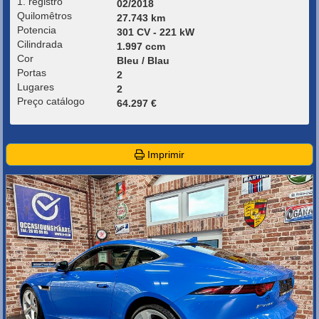
1. registro
02/2018
Quilomêtros
27.743 km
Potencia
301 CV - 221 kW
Cilindrada
1.997 ccm
Cor
Bleu / Blau
Portas
2
Lugares
2
Preço catálogo
64.297 €
Imprimir