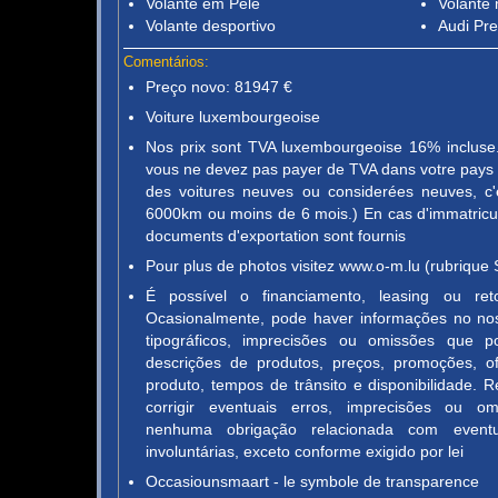
Volante em Pele
Volante 
Volante desportivo
Audi Pr
Comentários:
Preço novo: 81947 €
Voiture luxembourgeoise
Nos prix sont TVA luxembourgeoise 16% incluse. 
vous ne devez pas payer de TVA dans votre pays d
des voitures neuves ou considerées neuves, c'
6000km ou moins de 6 mois.) En cas d'immatricula
documents d'exportation sont fournis
Pour plus de photos visitez www.o-m.lu (rubrique 
É possível o financiamento, leasing ou re
Ocasionalmente, pode haver informações no nos
tipográficos, imprecisões ou omissões que p
descrições de produtos, preços, promoções, of
produto, tempos de trânsito e disponibilidade. 
corrigir eventuais erros, imprecisões ou 
nenhuma obrigação relacionada com event
involuntárias, exceto conforme exigido por lei
Occasiounsmaart - le symbole de transparence