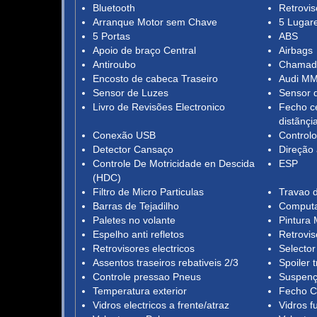
Bluetooth
Retrovis
Arranque Motor sem Chave
5 Lugar
5 Portas
ABS
Apoio de braço Central
Airbags
Antiroubo
Chamad
Encosto de cabeca Traseiro
Audi MM
Sensor de Luzes
Sensor 
Livro de Revisões Electronico
Fecho c
distãnçi
Conexão USB
Controlo
Detector Cansaço
Direção 
Controle De Motricidade en Descida
ESP
(HDC)
Filtro de Micro Particulas
Travao d
Barras de Tejadilho
Computa
Paletes no volante
Pintura 
Espelho anti refletos
Retrovi
Retrovisores electricos
Selecto
Assentos traseiros rebativeis 2/3
Spoiler t
Controle pressao Pneus
Suspenç
Temperatura exterior
Fecho C
Vidros electricos a frente/atraz
Vidros 