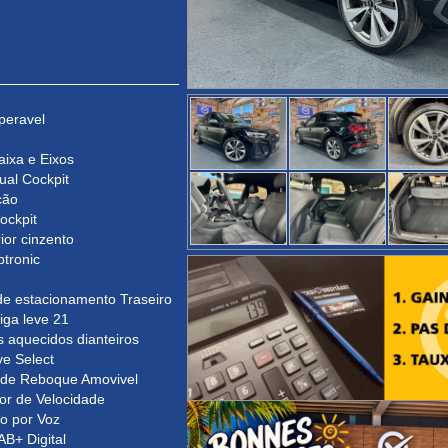
peravel
ixa e Eixos
tual Cockpit
ção
Cockpit
rior cinzento
ptronic
de estacionamento Traseiro
iga leve 21
 aquecidos dianteiros
ve Select
de Reboque Amovivel
or de Velocidade
 por Voz
B+ Digital