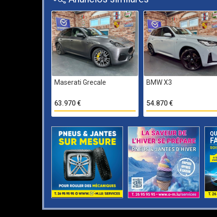
Maserati Grecale
BMW X3
63.970 €
54.870 €