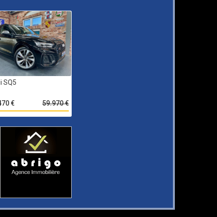
i SQ5
470 €
59.970 €