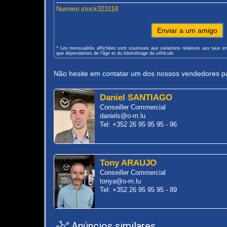
Numero stock323118
Enviar a um amigo
* Les mensualités affichées sont soumises aux variations relatives aux taux e
que dépendantes de l'âge et du kilométrage du véhicule.
Não hesite em contatar um dos nossos vendedores pa
Daniel SANTIAGO
Conseiller Commercial
daniels@o-m.lu
Tel: +352 26 95 95 95 - 96
Tony ARAUJO
Conseiller Commercial
tonya@o-m.lu
Tel: +352 26 95 95 95 - 89
Anúncios similares