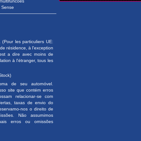
multifuncoes
e Sense
(Pour les particuliers UE:
e résidence, à l'exception
est a dire avec moins de
tion à l'étranger, tous les
Stock)
toma de seu automóvel.
so site que contém erros
ossam relacionar-se com
ertas, taxas de envio do
Reservamo-nos o direito de
omissões. Não assumimos
uais erros ou omissões