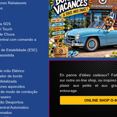
ores Rebataveis
es
a SOS
i Touch
de Chuva
entral com comando a
a
 de Estabilidade (ESC)
assistida
e mão Elétrico
En panne d'idées cadeaux? Faite
dor de bordo
sur notre on-line shop, ou inspirez
Metalizada
plaisir aux petits et aux gr
sores aquecidos
entourage.
r de modo de condução
raseiro
ONLINE SHOP O-
ão Desportiva
entral Automatico
fumados