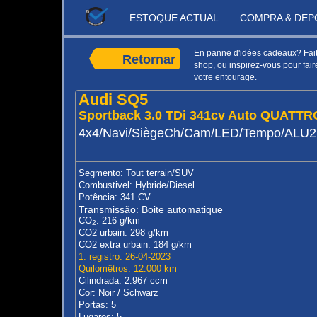
ESTOQUE ACTUAL
COMPRA & DEP
En panne d'idées cadeaux? Faite
Retornar
shop, ou inspirez-vous pour faire
votre entourage.
Audi SQ5
Sportback 3.0 TDi 341cv Auto QUATTR
4x4/Navi/SiègeCh/Cam/LED/Tempo/ALU
Segmento: Tout terrain/SUV
Combustivel: Hybride/Diesel
Potência: 341 CV
Transmissão: Boite automatique
CO
: 216 g/km
2
CO2 urbain: 298 g/km
CO2 extra urbain: 184 g/km
1. registro: 26-04-2023
Quilomêtros: 12.000 km
Cilindrada: 2.967 ccm
Cor: Noir / Schwarz
Portas: 5
Lugares: 5