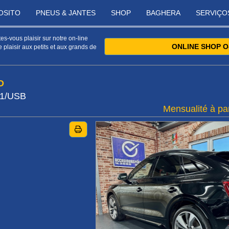
OSITO
PNEUS & JANTES
SHOP
BAGHERA
SERVIÇO
s-vous plaisir sur notre on-line
ONLINE SHOP O
 plaisir aux petits et aux grands de
O
21/USB
Mensualité à par