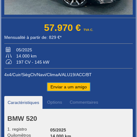
57.970 €
TVA C.
Mensualité à partir de: 829 €*
05/2025
14.000 km
197 CV - 145 kW
4x4/Cuir/SiègCh/Navi/ClimaA/ALU19/ACC/BT
Enviar a um amigo
Options
Commentaires
Caractèristiques
BMW 520
1. registro
05/2025
Quilomêtros
14.000 km