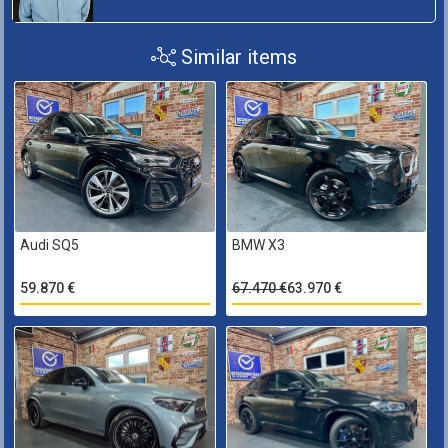
Similar items
Audi SQ5
BMW X3
59.870 €
67.470 €
63.970 €