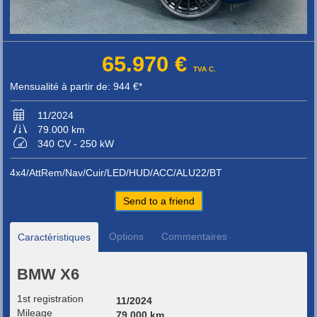
65.970 €
TVA C.
Mensualité à partir de: 944 €*
11/2024
79.000 km
340 CV - 250 kW
4x4/AttRem/Nav/Cuir/LED/HUD/ACC/ALU22/BT
Send to a friend
Options
Commentaires
Caractèristiques
BMW X6
1st registration
11/2024
Mileage
79.000 km