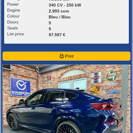
Power
340 CV - 250 kW
Engine
2.993 ccm
Colour
Bleu / Blau
Doors
5
Seats
5
List price
97.597 €
Print