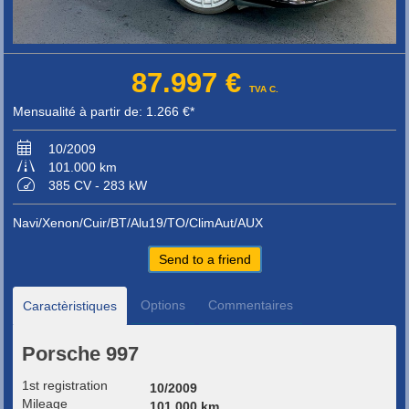
87.997 €
TVA C.
Mensualité à partir de: 1.266 €*
10/2009
101.000 km
385 CV - 283 kW
Navi/Xenon/Cuir/BT/Alu19/TO/ClimAut/AUX
Send to a friend
Options
Commentaires
Caractèristiques
Porsche 997
1st registration
10/2009
Mileage
101.000 km