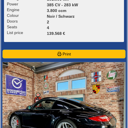
Power
385 CV - 283 kW
Engine
3.800 ccm
Colour
Noir / Schwarz
Doors
2
Seats
4
List price
139.568 €
Print